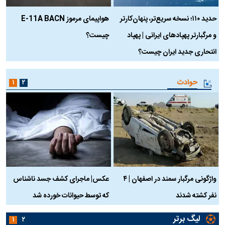
حدید ۱۱۰؛ نسخه سریع‌تر، پنهان‌کارتر
هواپیمای مرموز E-11A BACN
ف
و مرگبارتر پهپادهای ایرانی | پهپاد
چیست؟
م
انتحاری جدید ایران چیست؟
حوادث
۱
۲
واژگونی مرگبار سمند در اصفهان | ۴
عکس| ماجرای کشف جسد ناشناس
نفر کشته شدند
که توسط حیوانات خورده شد
گ
لیگ برتر
۱
۲