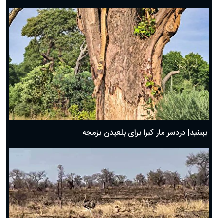
ببینید| دردسر مار کبرا برای بلعیدن بزمجه