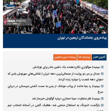
پیاده‌روی جاماندگان اربعین در تهران
آخرین اخبار
پربازدید ها
پربحث ترین عناوین
ببینید| سوگواری تکان‌دهنده یک دلفین مادر برای نوزادش
جدال بر سر دو روایت از جنجالی‌ترین دهه ایران | نقاشی‌های مهرنوش بادپر که
دعوای دهه شصت را دوباره زنده کردند
ببینید| رد بجا مانده از پرتاب موشک از یمن به سمت کشتی عربستان در دریای
سرخ
ببینید| نظر متفاوت سینا حجازی درباره گوگوش خبرساز شد
بازگشت اندونگ به استقلال منتفی شد؛ هافبک گابنی در آستانه انتخاب تیم
جدید