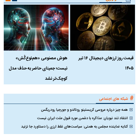
قیمت روز ارز‌های دیجیتال ۱۶ تیر
هوش مصنوعی «هم‌نوع‌کُش»
چ
۱۴۰۵
نیست؛ جمینای حاضر به حذف مدل
ک
کوچک‌تر نشد
#
شبکه های اجتماعی
همه چیز درباره عروسی کریستینو رونالدو و جورجیا رودریگس
انتقاد تند نبویان: مذاکره با دشمن مورد قبول ملت ایران نیست
کنایه نماینده مجلس به همتی: سیاست‌های غلط ارزی را دستاورد جا نزنید