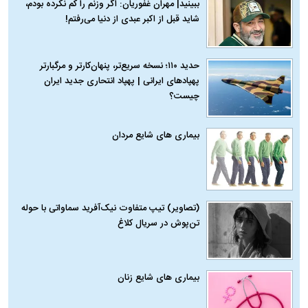
ببینید| مهران غفوریان: اگر وزنم را کم نکرده بودم،
شاید قبل از اکبر عبدی از دنیا می‌رفتم!
حدید ۱۱۰؛ نسخه سریع‌تر، پنهان‌کارتر و مرگبارتر
پهپادهای ایرانی | پهپاد انتحاری جدید ایران
چیست؟
بیماری‌ های شایع مردان
(تصاویر) تیپ متفاوت نیک‌آفرید سماواتی با حوله
تن‌پوش در سریال کلاغ
بیماری‌ های شایع زنان