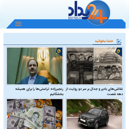
باز
و
بسته
حتما بخوانید
کردن
منو
نقاشی‌های بادپر و جدال بر سر دو روایت از
رنجبرزاده: تراستی‌ها را برای همیشه
دهه شصت
بخشکانیم