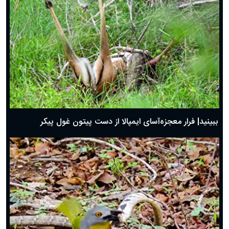
ببینید| فرار معجزه‌آسای ایمپالا از دست پیتون غول پیکر