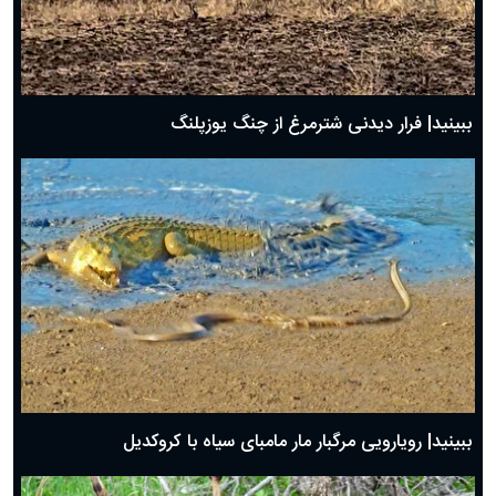
ببینید| فرار دیدنی شترمرغ از چنگ یوزپلنگ
ببینید| رویارویی مرگبار مار مامبای سیاه با کروکدیل