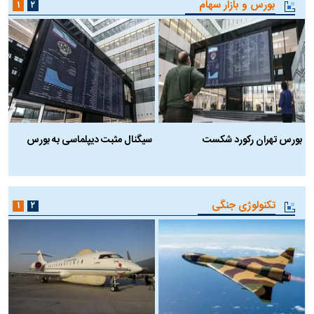
بورس و بازار سهام
۱
۲
بورس تهران رکورد شکست
سیگنال مثبت دیپلماسی به بورس
ب
تکنولوژی جنگی
۱
۲