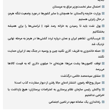
احتمال سفر نخست‌وزیر عراق به عربستان
وزارت خارجه پاکستان: ما همچنان با سایر کشور‌ها در مورد وضعیت تنگه هرمز،
در حال رایزنی هستیم
پول نفت باید تا رسیدن به خزانه رصد شود | تراستی‌ها را برای همیشه
بخشکانیم
غریب‌آبادی: تفاهم ایران و عمان درباره تردد کشتی‌ها در هرمز به مرحله نهایی
نزدیک شد
حمله خاندوزی به ظریف: کاری نکنید چین و روسیه در جنگ بعد از ایران حمایت
نکنند
توقف کامیون‌ها پشت مرزها؛ هزینه‌ای ۱۰ میلیون دلاری که به قیمت کالاها
می‌رسد
مشاور سیدمحمد خاتمی درگذشت
سرباز روح‌الله رضوی: انتشار ادعای «بالا رفتن از دیوار سفارت» کذب است!
واکنش رئیس سازمان نظام پرستاری به اعتراضات پرستاران؛ هیچ بازداشت یا
اخراجی نداشتیم
راه‌اندازی یک سامانه مهم در تامین اجتماعی