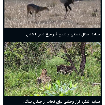
دعای روز دوم ماه مبارک رمضان ۱ اسفند ماه ۱۴۰۴
دعای روز اول ماه مبارک رمضان، ۳۰ بهمن ۱۴۰۴
حضرت زینب(س) چگونه از دنیا رفت؟
بهترین پیامک تبریک روز پدر ۱۴۰۴؛ جملات زیبا و صمیمانه
روز پدر ۱۴۰۴ چه روزی است؟
ببینید| جدال دیدنی و نفس گیر مرغ دبیر با شغال
ببینید| شگرد گراز وحشی برای نجات از چنگال پلنگ!