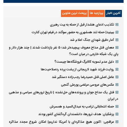
آخرین اخبار
پربازدید ها
پربحث ترین عناوین
تکذیب ادعای هشدار قبل از حمله به بیت رهبری
ببینید| حمله تند همشهری به حضور سوگند در فیلم تهران کنارت
آمار دقیق شهدای جنگ اعلام شد
معمای قتل مداح معروف پیچیده‌تر شد؛ ۵ نفر بازداشت شدند | چند هزار دلار و
پای یک شبکه خارجی در میان است؟
دلیل عدم تسویه کالابرگ فروشگاه‌ها چیست؟
روایت فرزند شهید لاریجانی از پشت پرده ردصلاحیت‌ها
عامل اصلی قتل حمیدرضا رجب‌زاده دستگیر شد
عکس‌های عروسی مرتضی پورعلی گنجی
قتل یک مداح جوان و پرونده‌های حل‌نشده | تاریخ ترورهای سیاسی و مذهبی
در ایران
حمله انتخاباتی ترامپ به عبدال‌السید و همسرش
پزشکیان: هدف ترورها، دانشمندان گره‌گشای کشور بودند
عراقچی: اکنون هیچ مذاکره‌ای با آمریکا نداریم| امکان شروع مجدد مذاکره