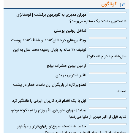
گوناگون
مهران مدیری به تلویزیون برگشت | نوستالژی
شصت‌چی به داد یک ستاره می‌رسد؟
تداخل روتین پوستی
ویتامین‌های درخشان‌کننده و شفاف‌کننده پوست
توقیف ۲۰ ساله به پایان رسید؛ «صد سال به این
سال‌ها» چه در چنته دارد؟
از بین بردن حشرات برنج
تاثیر استرس بر بدن
تصاویر تازه از بازیگران زن بامداد خمار در پشت
صحنه
اپل با یک اقدام تازه کاربران ایرانی را غافلگیر کرد
ببینید| مهران غفوریان: اگر وزنم را کم نکرده بودم،
شاید قبل از اکبر عبدی از دنیا می‌رفتم!
حدید ۱۱۰؛ نسخه سریع‌تر، پنهان‌کارتر و مرگبارتر
پهپادهای ایرانی | پهپاد انتحاری جدید ایران چیست؟