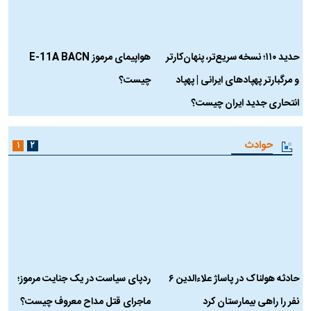
حدید ۱۱۰؛ نسخه سریع‌تر، پنهان‌کارتر
هواپیمای مرموز E-11A BACN
ف
و مرگبارتر پهپادهای ایرانی | پهپاد
چیست؟
م
انتحاری جدید ایران چیست؟
حوادث
۱
۲
حادثه هولناک در پاساژ علاءالدین ۶
ردپای سیاست در یک جنایت مرموز؛
ج
نفر را راهی بیمارستان کرد
ماجرای قتل مداح معروف چیست؟
ب