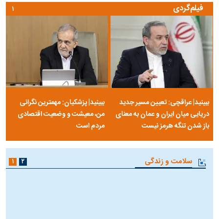
فیلم‌گردی
۱
ببینید| عراقچی: تعیین مسیر جدید
ببینید| پزشکیان: مهمترین نگرانی
دریایی میان ایران و عمان به معنای
من، معیشت و وضعیت اقتصادی
باز شدن تنگه هرمز نیست
مردم است
سلامت و زندگی
۱
۲