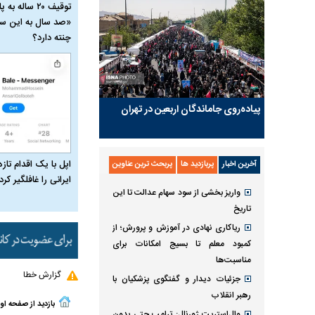
توقیف ۲۰ ساله 
«صد سال به این سا
چنته دارد؟
پیاده‌روی جاماندگان اربعین در تهران
اپل با یک اقدام تازه
آخرین اخبار
پربازدید ها
پربحث ترین عناوین
ایرانی را غافلگیر کرد
واریز بخشی از سود سهام عدالت تا این
تاریخ
ریاکاری نهادی در آموزش و پرورش؛ از
کمبود معلم تا بسیج امکانات برای
مناسبت‌ها
گزارش خطا
جزئیات دیدار و گفتگوی پزشکیان با
رهبر انقلاب
بازدید از صفحه او
وال‌استریت ژورنال: ترامپ حتی بدون