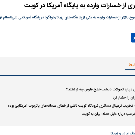
ری از خسارات وارده به پایگاه آمریکا در کویت
ی جدید یا پایان
در وزارت نفت «رهاشدگی» و فقدان
پیمان مکه؛ دردسر ت
پاسخگویی احساس می‌شود | فروشنده
اسلام
وح بالاتر از خسارات وارده به یکی از پناهگاه‌های پهپاد/هواگرد در پایگاه آمریکایی علی‌السالم
نفت وزیر است و تراستی‌هایی که پول به
حساب آنها می‌رود، باید توسط فروشنده
Play
و
رصد شوند
Video
تبط
ی درباره تحولات دیشب خلیج فارس چه نوشتند؟
ان را احضار کرد
تخریب ترمینال مسافری فرودگاه کویت ناشی از خطای سامانه‌های پاتریوت آمریکایی بوده
رس؛ شاخص کل
هجوم نقدینگی به بورس؛ شاخص کل و
رکوردشکنی شاخص 
ترامپ درباره دلیل حمله ایران به کویت
هم‌وزن در قله تاریخی
بورس
نگ ایران و آمریکا