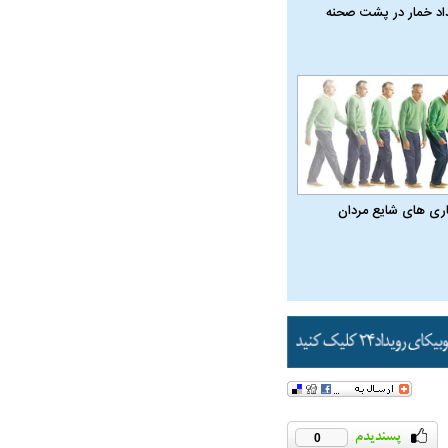
داد خمار در پشت صحنه
اری‌ های شایع مردان
0