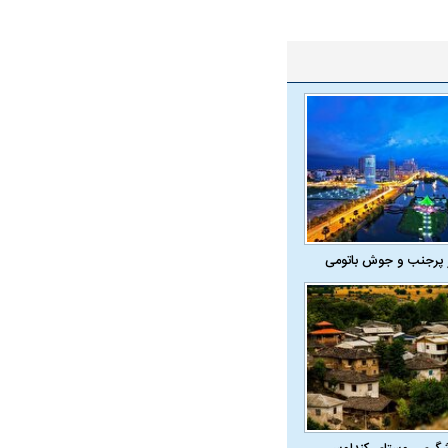
جنگنده شکاری رهگیر آمریکا | F-14
حدید ۱۱۰؛ نسخه سریع‌تر، پنهان‌کارتر و
مرگبارتر پهپادهای ایرانی | پهپاد انتحاری
 پرجنب و جوش باتومی
جدید ایران چیست؟