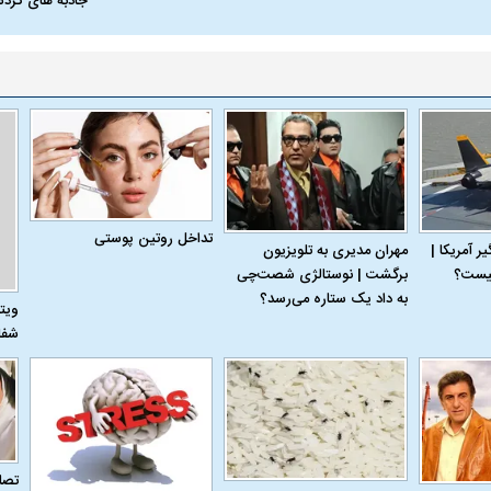
جاذبه های گرد
یت مرموز؛
جراحان قلابی در شمال تهران بازداشت
وف چیست؟
شدند؛ از تزریق فیلر تا جراحی پلک
راهی بیمارستان کر
تداخل روتین پوستی
 آمریکا |
مهران مدیری به تلویزیون
برگشت | نوستالژی شصت‌چی
به داد یک ستاره می‌رسد؟
ویت
شفا
ل با تماشاگر
رقم نجومی رضایتنامه مدافع موردنظر
دو خرید جدید پرس
پرسپولیس لو رفت
امضای قرارداد امر
تصاو