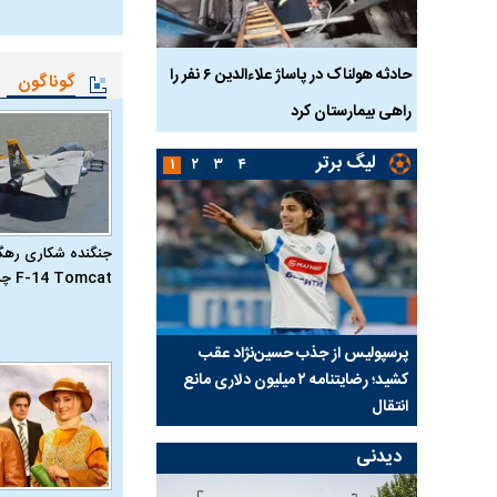
بازداشت
حادثه هولناک در پاساژ علاءالدین ۶ نفر را
ردپای سیاست در یک جنا
گوناگون
پلک
راهی بیمارستان کرد
ماجرای قتل مداح معر
لیگ برتر
۱
۲
۳
۴
جنگنده شکاری رهگیر
F-14 Tomcat چیست؟
ی شد؛
پرسپولیس از جذب حسین‌نژاد عقب
بازی‌های لیگ برتر فوتبا
کشید؛ رضایتنامه ۲ میلیون دلاری مانع
برگزار می‌شود
انتقال
دیدنی