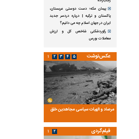
رجب‌زاده
پیمان مکه؛ دست دوستی عربستان،
پاکستان و ترکیه | درباره دردسر جدید
ایران در جهان اسلام چه می دانیم؟
رکوردشکنی شاخص کل و ارزش
معاملات بورس
عکس‌نوشت
۱
۲
۳
۴
۵
ضا تختی و
مرصاد و الهیات سیاسی مجاهدین خلق
آخرین پرده از حیات سی
روایتی از آخرین مصاحبه‌
فیلم‌گردی
۱
۲