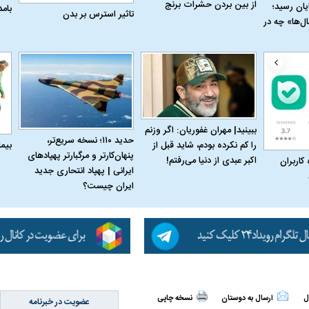
از بین بردن حشرات برنج
به پایان رسید؛
بام
تاثیر استرس بر بدن
ل‌ها» چه در
ببینید| مهران غفوریان: اگر وزنم
حدید ۱۱۰؛ نسخه سریع‌تر،
بیم
را کم نکرده بودم، شاید قبل از
پنهان‌کارتر و مرگبارتر پهپادهای
اکبر عبدی از دنیا می‌رفتم!
 کاربران
ایرانی | پهپاد انتحاری جدید
ایران چیست؟
ل
ارسال به دوستان
نسخه چاپی
عضویت در خبرنامه