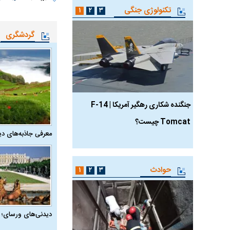
تکنولوژی جنگی
۱
۲
۳
گردشگری
جنگنده شکاری رهگیر آمریکا | F-14
حدید ۱۱۰؛ نسخه سریع‌
Tomcat چیست؟
مرگبارتر پهپادهای ایرانی 
معرفی جاذبه‌های دی
جدید ایران چیست؟
حوادث
۱
۲
۳
دیدنی‌های ورسای؛ 