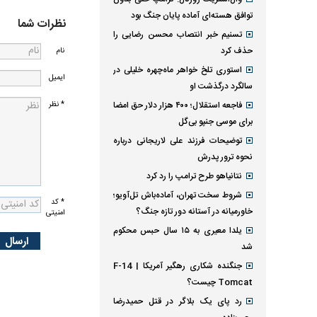
توافق هسته‌ای آماده پایان جنگ بود
نظرات شما
تسنیم خبر انتصاب محسن رضایی را
حذف کرد
نام
استوری تلخ خواهر ماه‌چهره خلیلی در
ایمیل
سالگرد درگذشت او
* نظر
فاجعه استقلال؛ ۴۰۰ هزار دلار حق امضا
برای موسی جنپو بی‌گل
توضیحات فرزند علی لاریجانی درباره
نحوه ترور پدرش
نتانیاهو طرح ترامپ را رد کرد
شروط سخت تهران، آماده‌باش تل‌آویو؛
* کد
خاورمیانه در آستانه دور تازه جنگ؟
امنیتی
یلدا معیری به ۱۵ سال حبس محکوم
شد
جنگنده شکاری رهگیر آمریکا | F-14
Tomcat چیست؟
رد پای یک بلاگر در قتل حمیدرضا