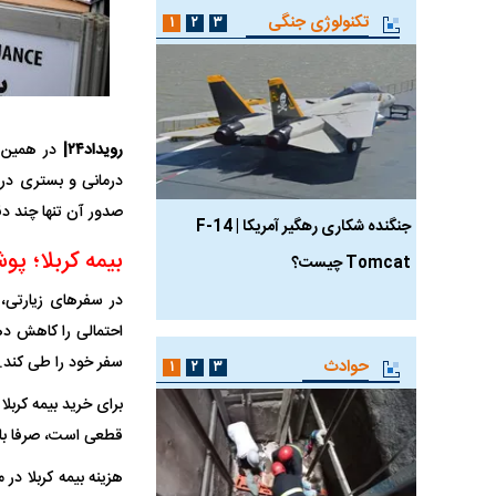
تکنولوژی جنگی
۱
۲
۳
رویداد۲۴|
در همین ر
صدور آن تنها چند دق
جنگنده شکاری رهگیر آمریکا | F-14
حدید ۱۱۰؛ نسخه سریع‌
بیمه کربلا؛ پ
Tomcat چیست؟
مرگبارتر پهپادهای ایرانی 
جدید ایران چیست؟
در سفرهای زیارتی، 
احتمالی را کاهش دهد
سفر خود را طی کند.
حوادث
۱
۲
۳
برای خرید بیمه کربل
قطعی است، صرفا با 
هزینه بیمه کربلا در