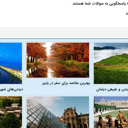
 پاسخگویی به سوالات شما هستند.
لا
ن نگرانی من،
ببینید| عراقچی: تعیین مسیر جدید
ببینید| پزشکیان: م
ادی مردم است
دریایی میان ایران و عمان به معنای باز
معیشت و وضعیت 
شدن تنگه هرمز نیست
بهترین مقاصد برای سفر در پاییز
دنی و طبیعی دیلمان
دیدنی‌های شهر
ده و شفاف‌کننده
دلیل علاقه برخی افراد به فال و طالع‌بینی
تداخل روتین پوست