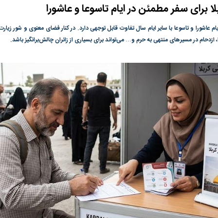
لا برای سفر مطمئن در ایام تاسوعا و عاشورا
ی جدید یا پایان
در وزارت نفت «رهاشدگی» و فقدان
پیمان مکه؛ دردسر ت
پاسخگویی احساس می‌شود | فروشنده
اسلام
ایام عاشورا و تاسوعا با سایر ایام سال تفاوت قابل توجهی دارد. در کنار فضای معنوی و شور زیا
نفت وزیر است و تراستی‌هایی که پول به
 ازدحام در مسیر‌های منتهی به حرم و… می‌تواند برای بسیاری از زائران چالش‌برانگیز باشد.
حساب آنها می‌رود، باید توسط فروشنده
رصد شوند
رس؛ شاخص کل
هجوم نقدینگی به بورس؛ شاخص کل و
رکوردشکنی شاخص 
هم‌وزن در قله تاریخی
بورس