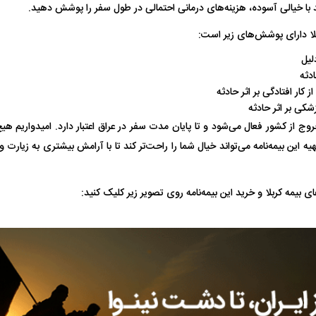
ید با خیالی آسوده، هزینه‌های درمانی احتمالی در طول سفر را پوشش دهید.
بلا دارای پوشش‌های زیر است:
یت مرموز؛
جراحان قلابی در شمال تهران بازداشت
لیل
وف چیست؟
شدند؛ از تزریق فیلر تا جراحی پلک
راهی بیمارستان کر
ادثه
کار افتادگی بر اثر حادثه
شکی بر اثر حادثه
روج از کشور فعال می‌شود و تا پایان مدت سفر در عراق اعتبار دارد. امیدواریم هیچ‌
 تهیه این بیمه‌نامه می‌تواند خیال شما را راحت‌تر کند تا با آرامش بیشتری به زیارت
ی بیمه کربلا و خرید این بیمه‌نامه روی تصویر زیر کلیک کنید:
ل با تماشاگر
رقم نجومی رضایتنامه مدافع موردنظر
دو خرید جدید پرس
پرسپولیس لو رفت
امضای قرارداد امر