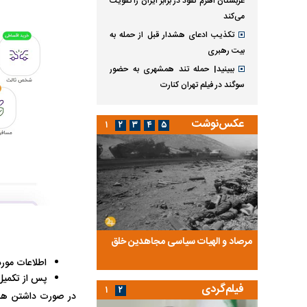
عربستان اهرم نفوذ در برابر ایران را تقویت
می‌کند
تکذیب ادعای هشدار قبل از حمله به
بیت رهبری
ببینید| حمله تند همشهری به حضور
سوگند در فیلم تهران کنارت
عکس‌نوشت
۱
۲
۳
۴
۵
ضا تختی و
مرصاد و الهیات سیاسی مجاهدین خلق
آخرین پرده از حیات سی
روایتی از آخرین مصاحبه‌
اطلاعات مورد
پس از تکمیل 
فیلم‌گردی
۱
۲
در صورت داشتن هرگون