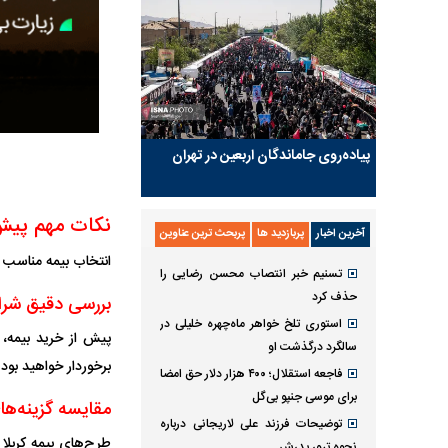
پیاده‌روی جاماندگان اربعین در تهران
نکات مهم پیش 
آخرین اخبار
پربازدید ها
پربحث ترین عناوین
انتخاب بیمه مناسب ب
تسنیم خبر انتصاب محسن رضایی را
حذف کرد
بررسی دقیق شرا
استوری تلخ خواهر ماه‌چهره خلیلی در
پیش از خرید بیمه، 
سالگرد درگذشت او
برخوردار خواهید بود.
فاجعه استقلال؛ ۴۰۰ هزار دلار حق امضا
برای موسی جنپو بی‌گل
مقایسه گزینه‌ه
توضیحات فرزند علی لاریجانی درباره
طرح‌‌های بیمه کربلا
نحوه ترور پدرش