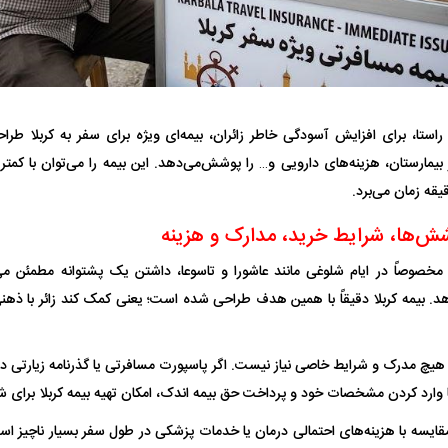
استا، برای افزایش آسودگی خاطر زائران، بیمه‌ای ویژه برای سفر به کربلا ط
یقه زمان می‌برد.
تر، پنهان‌کارتر و
هواپیمای مرموز E-11A BACN چیست؟
وشش‌ها، شرایط خرید، مدارک و هزینه
| پهپاد انتحاری
Tomcat چیست؟
مخصوصاً در ایام شلوغی مانند عاشورا و تاسوعا، داشتن یک پشتوانه مطمئن می‌ت
. بیمه کربلا دقیقاً با همین هدف طراحی شده است؛ یعنی کمک کند زائر با ذهنی آ
ا هیچ مدرک و شرایط خاصی نیاز نیست. اگر پاسپورت مسافرتی یا گذرنامه زیارتی داری
وارد کردن مشخصات خود و پرداخت حق بیمه اندک، امکان تهیه بیمه کربلا برای شم
 مقایسه با هزینه‌های احتمالی درمان یا خدمات پزشکی در طول سفر بسیار ناچیز اس