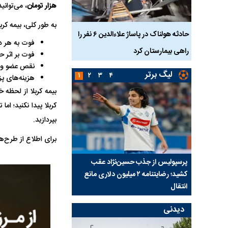
هزار تومان
، می‌توان
به طور کلی، بیمه کر
بازداشت
حادثه هولناک در پاساژ علاءالدین ۶ نفر را
ردپای سیاست در یک جنا
فوت به هر د
پلک
راهی بیمارستان کرد
ماجرای قتل مداح معر
فوت بر اثر ح
نقص عضو و از 
لیگ برتر
۱
۲
۳
۴
هزینه‌های پز
بیمه کربلا از لحظه خ
کربلا پیدا نکنید؛ اما
بپردازید.
برای اطلاع از طرح‌ها
ی شد؛
پرسپولیس از جذب حسین‌نژاد عقب
بازی‌های لیگ برتر فوتبا
کشید؛ رضایتنامه ۲ میلیون دلاری مانع
برگزار می‌شود
انتقال
دیدنی