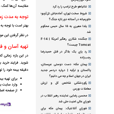
مقایسه آن‌ها کمک می‌
نتانیاهو طرح ترامپ را رد کرد
شروط سخت تهران، آماده‌باش تل‌آویو؛
توجه به مدت زم
خاورمیانه در آستانه دور تازه جنگ؟
بهتر است با توجه ب
یلدا معیری به ۱۵ سال حبس محکوم
شد
در نظر گرفتن این مو
جنگنده شکاری رهگیر آمریکا | F-14
Tomcat چیست؟
تهیه آسان و فور
رد پای یک بلاگر در قتل حمیدرضا
در این بازه زمانی ک
رجب‌زاده
پیمان مکه؛ دست دوستی عربستان،
دقیقه بیمه خود را ته
پاکستان و ترکیه | درباره دردسر جدید
ایران در جهان اسلام چه می دانیم؟
برای تهیه بی
رکوردشکنی شاخص کل و ارزش
وارد سایت بی
معاملات بورس
از صفحه اصلی
محسن رضایی نماینده رهبر انقلاب در
شورای عالی امنیت ملی شد
شورای آتلانتیک: پیمان مکه برای