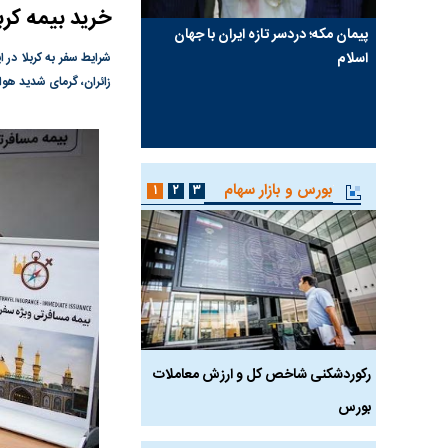
خرید بیمه کرب
فقدان
پیمان مکه؛ دردسر تازه ایران با جهان
کنوانسیون خزر؛ ترکمانچا
فروشنده
اسلام
یک سوءتفاهم تاریخی؟
شرایط سفر به کربلا در 
که پول به
زائران، گرمای شدید هوا،
 فروشنده
بورس و بازار سهام
۱
۲
۳
خص کل و
رکوردشکنی شاخص کل و ارزش معاملات
رکوردشکنی تاریخی بو
بورس
وارد کانال ۵.۵ میلیون واحد شد