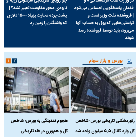
در وزارت نفت «رهاشدگی» و
چرا رویای آمریکایی سرنگونی رژیم و
فقدان پاسخگویی احساس می‌شود
نابودی محور مقاومت تعبیر نشد؟ |
| فروشنده نفت وزیر است و
پشت پرده تجارت پهپاد‌ ۱۵۰۰ دلاری
تراستی‌هایی که پول به حساب آنها
که واشنگتن را زمین زد
می‌رود، باید توسط فروشنده رصد
شوند
بورس و بازار سهام
۱
۲
رکوردشکنی تاریخی بورس؛ شاخص
هجوم نقدینگی به بورس؛ شاخص
ب
کل وارد کانال ۵.۵ میلیون واحد شد
کل و هم‌وزن در قله تاریخی