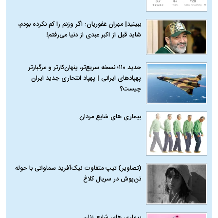
ببینید| مهران غفوریان: اگر وزنم را کم نکرده بودم،
شاید قبل از اکبر عبدی از دنیا می‌رفتم!
حدید ۱۱۰؛ نسخه سریع‌تر، پنهان‌کارتر و مرگبارتر
پهپادهای ایرانی | پهپاد انتحاری جدید ایران
چیست؟
بیماری‌ های شایع مردان
(تصاویر) تیپ متفاوت نیک‌آفرید سماواتی با حوله
تن‌پوش در سریال کلاغ
بیماری‌ های شایع زنان