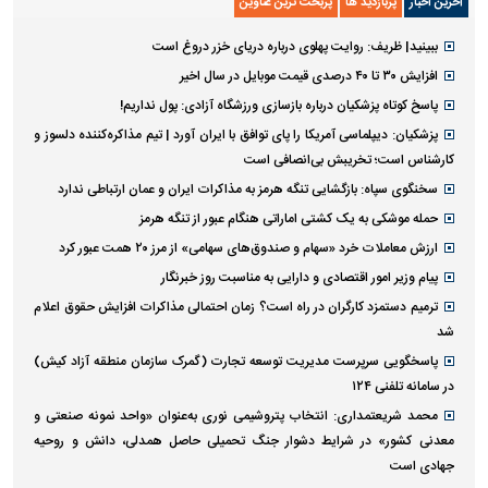
آخرین اخبار
پربازدید ها
پربحث ترین عناوین
ببینید| ظریف: روایت پهلوی درباره دریای خزر دروغ است
افزایش ۳۰ تا ۴۰ درصدی قیمت موبایل در سال اخیر
پاسخ کوتاه پزشکیان درباره بازسازی ورزشگاه آزادی: پول نداریم!
پزشکیان: دیپلماسی آمریکا را پای توافق با ایران آورد | تیم مذاکره‌کننده دلسوز و
کارشناس است؛ تخریبش بی‌انصافی است
سخنگوی سپاه: بازگشایی تنگه هرمز به مذاکرات ایران و عمان ارتباطی ندارد
حمله موشکی به یک کشتی اماراتی هنگام عبور از تنگه هرمز
ارزش معاملات خرد «سهام و صندوق‌های سهامی» از مرز ۲۰ همت عبور کرد
پیام وزیر امور اقتصادی و دارایی به مناسبت روز خبرنگار
ترمیم دستمزد کارگران در راه است؟ زمان احتمالی مذاکرات افزایش حقوق اعلام
شد
پاسخگویی سرپرست مدیریت توسعه تجارت (گمرک سازمان منطقه آزاد کیش)
در سامانه تلفنی ۱۲۴
محمد شریعتمداری: انتخاب پتروشیمی نوری به‌عنوان «واحد نمونه صنعتی و
معدنی کشور» در شرایط دشوار جنگ تحمیلی حاصل همدلی، دانش و روحیه
جهادی است