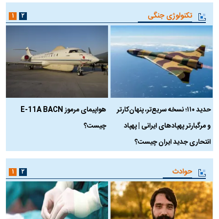
تکنولوژی جنگی
۱
۲
حدید ۱۱۰؛ نسخه سریع‌تر، پنهان‌کارتر
هواپیمای مرموز E-11A BACN
ف
و مرگبارتر پهپادهای ایرانی | پهپاد
چیست؟
م
انتحاری جدید ایران چیست؟
حوادث
۱
۲