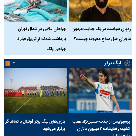
ردپای سیاست در یک جنایت مرموز؛
جراحان قلابی در شمال تهران
ماجرای قتل مداح معروف چیست؟
بازداشت شدند؛ از تزریق فیلر تا
س
جراحی پلک
د
لیگ برتر
۱
۲
پرسپولیس از جذب حسین‌نژاد عقب
بازی‌های لیگ برتر فوتبال با تماشاگر
کشید؛ رضایتنامه ۲ میلیون دلاری
برگزار می‌شود