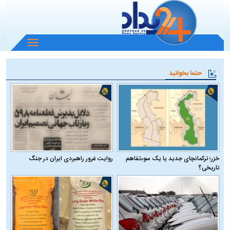
باز
و
بسته
حتما بخوانید
کردن
منو
خزر؛ ترکمانچای جدید یا یک سوءتفاهم
روایت غرور راهبردی ایران در جنگ
تاریخی؟