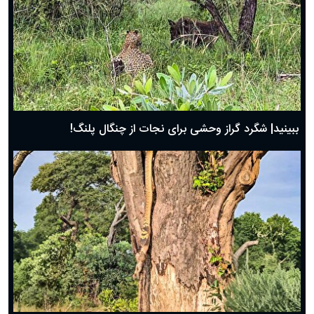
ببینید| شگرد گراز وحشی برای نجات از چنگال پلنگ!