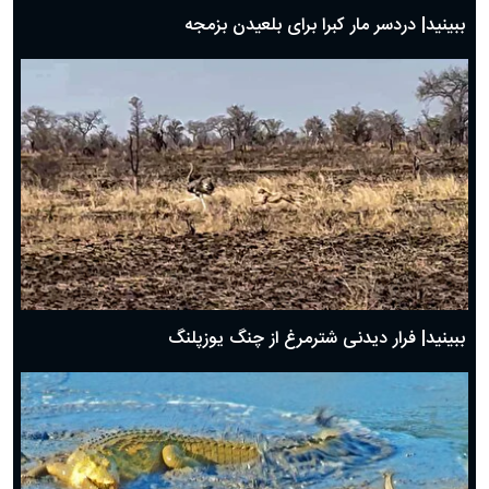
ببینید| دردسر مار کبرا برای بلعیدن بزمجه
ببینید| فرار دیدنی شترمرغ از چنگ یوزپلنگ