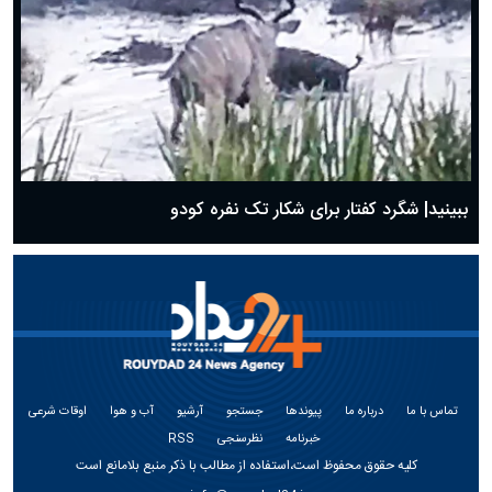
ببینید| شگرد کفتار برای شکار تک نفره کودو
تماس با ما
درباره ما
پیوندها
جستجو
آرشیو
آب و هوا
اوقات شرعی
خبرنامه
نظرسنجی
RSS
کلیه حقوق محفوظ است،استفاده از مطالب با ذکر منبع بلامانع است