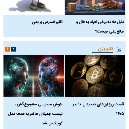
دلیل علاقه برخی افراد به فال و
تاثیر استرس بر بدن
ع
طالع‌بینی چیست؟
آ
تکنولوژی
۱
۲
قیمت روز ارز‌های دیجیتال ۱۶ تیر
هوش مصنوعی «هم‌نوع‌کُش»
چ
۱۴۰۵
نیست؛ جمینای حاضر به حذف مدل
ک
کوچک‌تر نشد