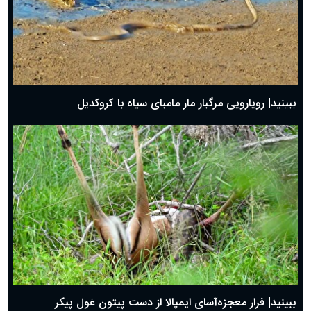
ببینید| رویارویی مرگبار مار مامبای سیاه با کروکدیل
ببینید| فرار معجزه‌آسای ایمپالا از دست پیتون غول پیکر