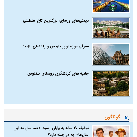
دیدنی‌های ورسای؛ بزرگترین کاخ سلطنتی
معرفی موزه لوور پاریس و راهنمای بازدید
جاذبه های گردشگری روستای کندلوس
گوناگون
توقیف ۲۰ ساله به پایان رسید؛ «صد سال به این
سال‌ها» چه در چنته دارد؟