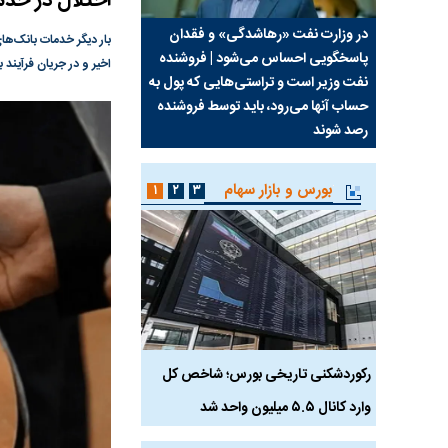
اختلال در خد
سیما علیه
در وزارت نفت «رهاشدگی» و فقدان
چرا رویای آمریکایی سرن
بار دیگر خدمات بانک‌ها
پاسخگویی احساس می‌شود | فروشنده
نابودی محور مقاومت تع
اخیر و در جریان فرآیند 
نفت وزیر است و تراستی‌هایی که پول به
پرد
حساب آنها می‌رود، باید توسط فروشنده
واشنگتن را زمین زد
رصد شوند
بورس و بازار سهام
۱
۲
۳
رکوردشکنی تاریخی بورس؛ شاخص کل
هجوم نقدینگی به بورس
وارد کانال ۵.۵ میلیون واحد شد
هم‌وزن در قله تاریخی