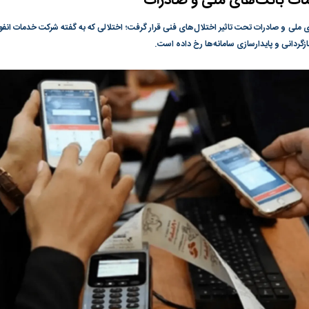
مات بانک‌های ملی و صادرات
گونی رژیم و
مطالعه رفتار هیستریک صدا و سیما علیه
در وزارت نفت «ر
ی ملی و صادرات تحت تاثیر اختلال‌های فنی قرار گرفت؛ اختلالی که به گفته شرکت خدمات انفورم
بیر نشد؟ | پشت
کمپین نه به اعدام
پاسخگویی احساس 
بازگردانی و پایدارسازی سامانه‌ها رخ داده است.
ه تجارت پهپاد‌ ۱۵۰۰ دلاری که
نفت وزیر است و ت
حساب آنها می‌رود
رصد شوند
؛ شاخص کل و
بورس تهران رکورد شکست
رکوردشکنی تاریخ
وارد کانال ۵.۵ میلیون واحد شد