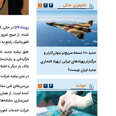
تکنولوژی جنگی
۱
۲
۳
رویداد۲۴|
در حالی ک
انفورماتیک راجع به ا
طبق بیانیه جدید ش
 ماسک
حدید ۱۱۰؛ نسخه سریع‌تر، پنهان‌کارتر و
هواپیمای مرموز E-11A BACN چیست؟
بازگردانی و پایدار
مرگبارتر پهپادهای ایرانی | پهپاد انتحاری
بانک بار دیگر با اختل
جدید ایران چیست؟
در متن بیانیه شرکت
حوادث
۱
۲
۳
بررسی‌های فنی نشان 
آمده است. از همان 
ایمن‌سازی سامانه‌ها 
شرکت خدمات انفورما