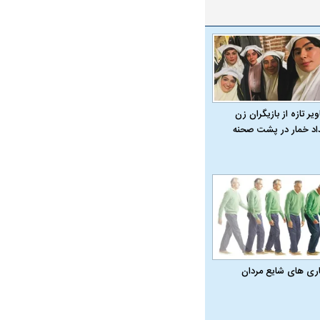
یر تازه از بازیگران زن
داد خمار در پشت صحنه
اری‌ های شایع مردان