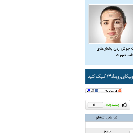
 جوش زدن بخش‌های
لف صورت
0
در دوران قاجار چگونه
مردی که سر خم نکرد؟ | غلامرضا تختی و
مرصاد و ال
غیر قابل انتشار:
حکومت پهلوی
پاسخ