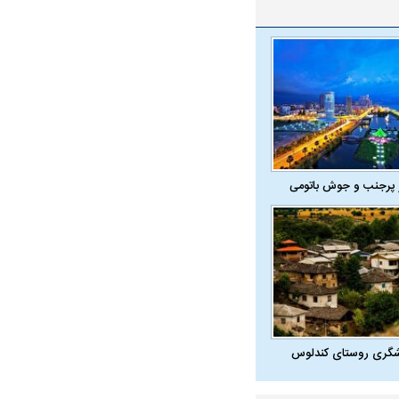
 پرجنب و جوش باتومی
شگری روستای کندلوس