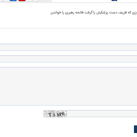
ی که ظریف دست پزشکیان را گرفت فاتحه رهبری را خواندن
له به کویت با
سخنرانی دیده نشده آیت‌الله هاشمی
ببینید| انیمیشن لگ
رفسنجانی درباره پذیرش قطع نامه۵۹۸
جنگنده اف-۵
علت تنگی نفس و راه های درمان آن
دلیل علاقه برخی اف