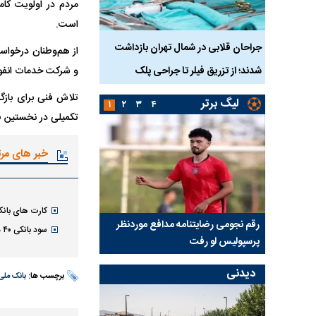
مردم در اولویت کام
است.
واژگونی مرگبار سمند در اصفهان | ۴ نفر
جراحان قلابی در شمال تهران بازداشت
حم
از هم‌وطنان درخواست
شدند؛ از تزریق فیلر تا جراحی پلک
زنگ خطر دوباره به صدا 
و شرکت خدمات انفورم
تلاش فنی برای بازگر
لیگ برتر
۱
۲
۳
۴
تکمیلی در نخستین 
خبر های مر
کارت های بان
رسپولیس
رقم نجومی رضایتنامه مدافع موردنظر
دو خرید جدید پرسپولیس
سود بانکی ۴۰ درصد شد؟
پرسپولیس لو رفت
امضای قرارداد امروز
دیدنی
برچسب ها:
بانک ملی