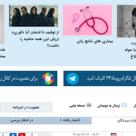
از توقیف تا انتشار؛ آیا «کوری»
ارزش این همه حاشیه را
بیماری‌ های شایع زنان
وت
داشت؟
علت
ا حوله
مخت
لاغ
ل
ارسال به دوستان
نسخه چاپی
عضویت در خبرنامه
اسی یک سلسله |
ریشه‌های عزاداری ماه محرم در فرهنگ
عزاداری ماه محرم 
انتشار یافته:
۱
در انتظار بررسی:
ی شاه در ایران
و تاریخ ایران
انجام می‌شد؟
رات بینندگان
۱۵:۴۱ - ۱۴۰۵/۰۴/۰۶
|
|
0
0