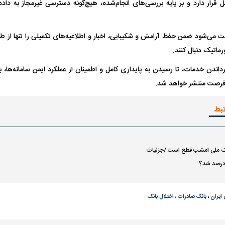
ل قرار دارد و بر پایه بررسی‌های انجام‌شده، هیچ‌گونه دسترسی غیرمجاز به دا
له ۶ سگ به کودک ۹ ساله در سنندج؛
واژگونی مرگبار سمند در اصفهان | ۴ نفر
جراحان قلابی در ش
 می‌شود ضمن حفظ آرامش و شکیبایی، اخبار و اطلاعیه‌های تکمیلی را تنها از طر
درآمد
کشته شدند
شدند؛ از تزریق فیل
اتیک دنبال کنند.
داندن خدمات، تا رسیدن به پایداری کامل و اطمینان از عملکرد ایمن سامانه‌ها، ب
فرصت منتشر خواهد شد.
تبط
ک ملی امشب قطع است /جزئیات
 نهایی شد؛
معضل بزرگ پرسپولیس؛ دنیل گرا حاضر
مقصد احتمالی مد
به فسخ قرارداد نیست
مشخص شد
 ایران
،
بانک صادرات
،
اختلال بانک