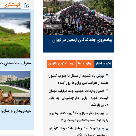
گردشگری
پیاده‌روی جاماندگان اربعین در تهران
معرفی جاذبه‌های دی
آخرین اخبار
پربازدید ها
پربحث ترین عناوین
وزش باد شدید از شمال تا جنوب کشور؛
هشدار هواشناسی برای ۵ روز آینده
امتیاز واردات خودرو چند میلیارد تومان
قیمت خورد؛ پای خارج‌نشینان به بازار
دلالی باز شد
دیدنی‌های ورسای؛ 
ببینید| باقر خرازی تکذیبیه دفتر رهبری
را رد کرد: صحبت‌هایم درست بود!
پیام تبریک مدیرعامل بانک رفاه کارگران
به مناسبت روز خبرنگار