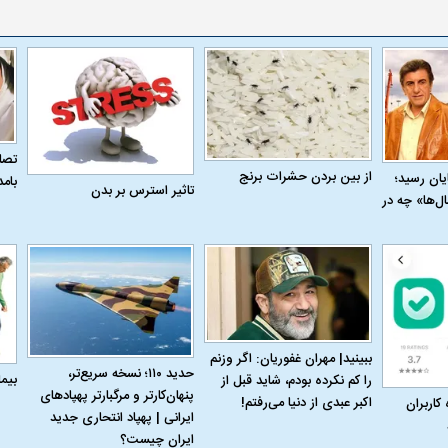
تصاو
از بین بردن حشرات برنج
به پایان رسید؛
بام
تاثیر استرس بر بدن
ل‌ها» چه در
ببینید| مهران غفوریان: اگر وزنم
حدید ۱۱۰؛ نسخه سریع‌تر،
بیم
را کم نکرده بودم، شاید قبل از
پنهان‌کارتر و مرگبارتر پهپادهای
اکبر عبدی از دنیا می‌رفتم!
 کاربران
ایرانی | پهپاد انتحاری جدید
ایران چیست؟