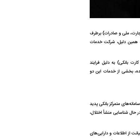
جارت، ملی و صادرات) برطرف
اهده شد که به همین دلیل، شرکت خدمات
رت بانکی) به دلیل فرایند
ه سریع‌تر، پنهان‌کارتر و
هواپیمای مرموز E-11A BACN چیست؟
ده، بخشی از خدمات این دو
یرانی | پهپاد انتحاری
؟
مانه‌های متمرکز بانکی پدید
 حال شناسایی منشأ اختلال،
ت از اطلاعات و دارایی‌های