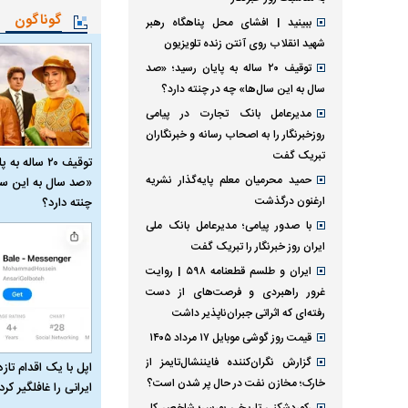
گوناگون
ببینید | افشای محل پناهگاه رهبر
شهید انقلاب روی آنتن زنده تلویزیون
توقیف ۲۰ ساله به پایان رسید؛ «صد
سال به این سال‌ها» چه در چنته دارد؟
مدیرعامل بانک تجارت در پیامی
روزخبرنگار را به اصحاب رسانه و خبرنگاران
تبریک گفت
توقیف ۲۰ ساله 
حمید محرمیان معلم پایه‌گذار نشریه
«صد سال به این سا
ارغنون درگذشت
چنته دارد؟
با صدور پیامی؛ مدیرعامل بانک ملی
ایران روز خبرنگار را تبریک گفت
ایران و طلسم قطعنامه ۵۹۸ | روایت
غرور راهبردی و فرصت‌های از دست
رفته‌ای که اثراتی جبران‌ناپذیر داشت
قیمت روز گوشی موبایل ۱۷ مرداد ۱۴۰۵
گزارش نگران‌کننده فایننشال‌تایمز از
اپل با یک اقدام تازه
خارک؛ مخازن نفت در حال پر شدن است؟
ایرانی را غافلگیر کرد