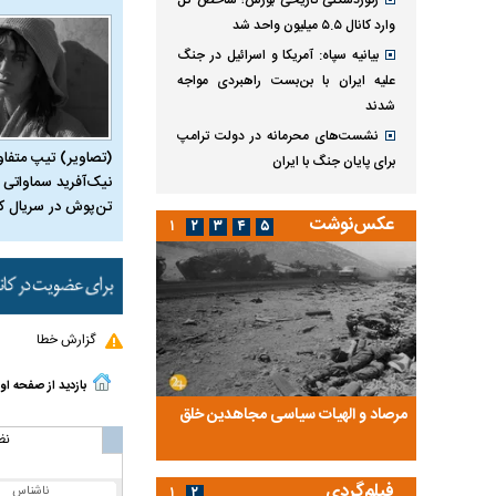
رکوردشکنی تاریخی بورس؛ شاخص کل
وارد کانال ۵.۵ میلیون واحد شد
بیانیه سپاه: آمریکا و اسرائیل در جنگ
علیه ایران با بن‌بست راهبردی مواجه
شدند
نشست‌های محرمانه در دولت ترامپ
(تصاویر) تیپ متفا
برای پایان جنگ با ایران
نیک‌آفرید سماواتی ب
تن‌پوش در سریال ک
عکس‌نوشت
۱
۲
۳
۴
۵
گزارش خطا
بازدید از صفحه او
ضا تختی و
مرصاد و الهیات سیاسی مجاهدین خلق
آخرین پرده از حیات سی
روایتی از آخرین مصاحبه‌
نظ
فیلم‌گردی
۱
۲
ناشناس