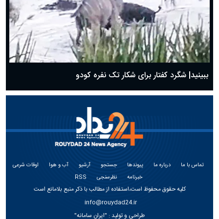
ببینید| شگرد کفتار برای شکار تک نفره کودو
تماس با ما
درباره ما
پیوندها
جستجو
آرشیو
آب و هوا
اوقات شرعی
خبرنامه
نظرسنجی
RSS
کلیه حقوق محفوظ است،استفاده از مطالب با ذکر منبع بلامانع است
info@rouydad24.ir
طراحی و تولید :
"ایران سامانه"