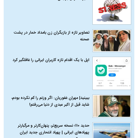
تصاویر تازه از بازیگران زن بامداد خمار در پشت
صحنه
اپل با یک اقدام تازه کاربران ایرانی را غافلگیر کرد
ببینید| مهران غفوریان: اگر وزنم را کم نکرده بودم،
شاید قبل از اکبر عبدی از دنیا می‌رفتم!
حدید ۱۱۰؛ نسخه سریع‌تر، پنهان‌کارتر و مرگبارتر
پهپادهای ایرانی | پهپاد انتحاری جدید ایران