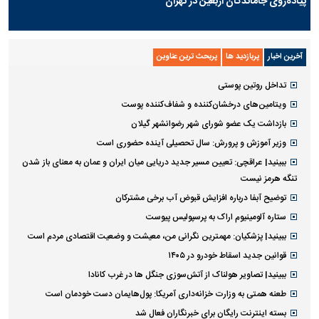
پیاده‌روی جاماندگان اربعین در تهران
آخرین اخبار
پربازدید ها
پربحث ترین عناوین
تداخل روتین پوستی
ویتامین‌های درخشان‌کننده و شفاف‌کننده پوست
بازداشت یک عضو شورای شهر رضوانشهر گیلان
وزیر آموزش و پرورش: سال تحصیلی آینده حضوری است
ببینید| عراقچی: تعیین مسیر جدید دریایی میان ایران و عمان به معنای باز شدن
تنگه هرمز نیست
توضیح آبفا درباره افزایش قبوض آب برخی مشترکان
ستاره آلومینیوم اراک به پرسپولیس پیوست
ببینید| پزشکیان: مهمترین نگرانی من، معیشت و وضعیت اقتصادی مردم است
قوانین جدید اسقاط خودرو در ۱۴۰۵
ببینید| تصاویر هولناک از آتش‌سوزی جنگل ها در غرب کانادا
طعنه همتی به وزارت خزانه‌داری آمریکا: پول‌هایمان دست خودمان است
بسته اینترنت رایگان برای خبرنگاران فعال شد