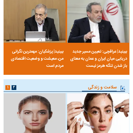
ببینید| عراقچی: تعیین مسیر جدید
ببینید| پزشکیان: مهمترین نگرانی
دریایی میان ایران و عمان به معنای
من، معیشت و وضعیت اقتصادی
باز شدن تنگه هرمز نیست
مردم است
سلامت و زندگی
۱
۲