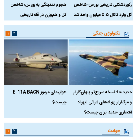
رکوردشکنی تاریخی بورس؛ شاخص
هجوم نقدینگی به بورس؛ شاخص
ب
کل وارد کانال ۵.۵ میلیون واحد شد
کل و هم‌وزن در قله تاریخی
تکنولوژی جنگی
۱
۲
حدید ۱۱۰؛ نسخه سریع‌تر، پنهان‌کارتر
هواپیمای مرموز E-11A BACN
ف
و مرگبارتر پهپادهای ایرانی | پهپاد
چیست؟
م
انتحاری جدید ایران چیست؟
حوادث
۱
۲