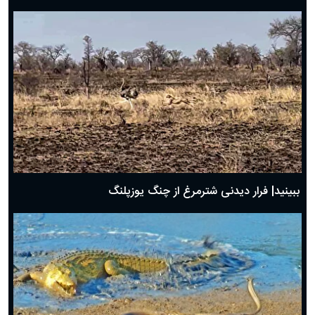
ببینید| فرار دیدنی شترمرغ از چنگ یوزپلنگ