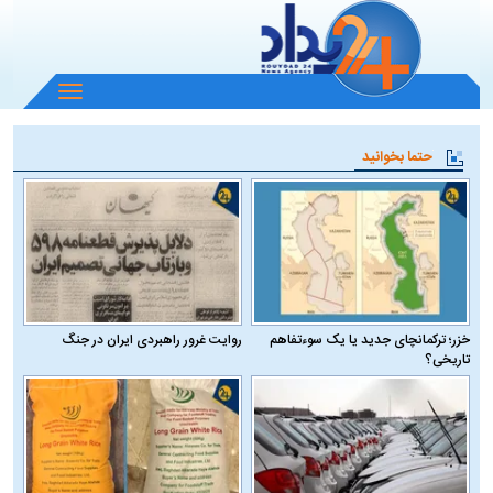
باز
و
بسته
حتما بخوانید
کردن
منو
خزر؛ ترکمانچای جدید یا یک سوءتفاهم
روایت غرور راهبردی ایران در جنگ
تاریخی؟