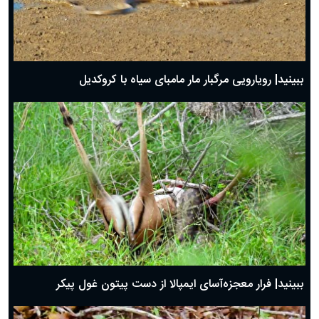
ببینید| رویارویی مرگبار مار مامبای سیاه با کروکدیل
ببینید| فرار معجزه‌آسای ایمپالا از دست پیتون غول پیکر