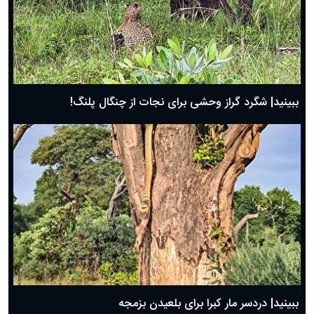
ببینید| شگرد گراز وحشی برای نجات از چنگال پلنگ!
ببینید| دردسر مار کبرا برای بلعیدن بزمجه