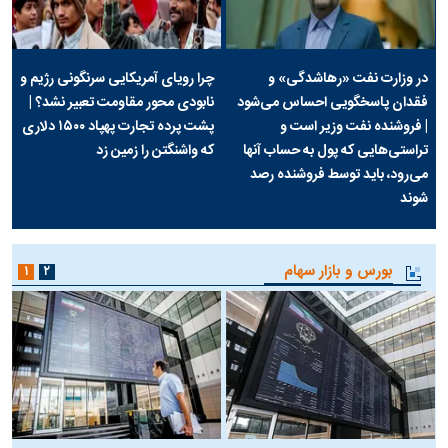
در وزارت نفت «رهاشدگی» و
چرا رویای آمریکایی سرنگونی رژیم و
فقدان پاسخگویی احساس می‌شود
نابودی محور مقاومت تعبیر نشد؟ |
| فروشنده نفت وزیر است و
پشت پرده تجارت پهپاد‌ ۱۵۰۰ دلاری
تراستی‌هایی که پول به حساب آنها
که واشنگتن را زمین زد
می‌رود، باید توسط فروشنده رصد
شوند
بورس و بازار سهام
۱
۲