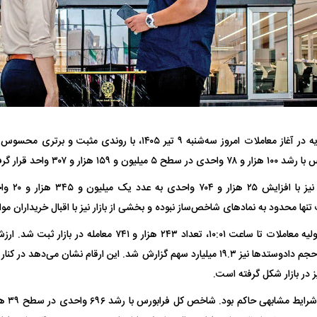
بازار سرمایه در آغاز معاملات امروز سه‌شنبه ۹ تیر ۱۴۰۵، با رو
فضاپیمای «استارشیپ» ایلان ماسک
حدید ۱۱۰؛ نسخ
۱۵۹ هزار و ۳۰۷ واحد قرار گرفت.
چیست؟
مرگبارتر پهپادهای ا
شاخص کل هم‌
جدید ایران چیست
نها محدود به نماد‌های شاخص‌ساز نبوده و بخشی از بازار نیز با اقبال خریداران م
میلیارد ریال رسید و حجم دادوستد‌ها نیز ۱۹.۳ میلیارد سهم گزارش شد. این ارقام نش
ز در بازار شکل گرفته است.