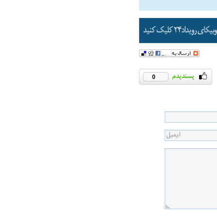
0
ویی حمله به کویت با
راد به فال و طالع‌بینی
تاثیر استرس بر بدن