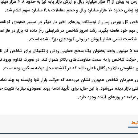
بازار اول و دوم فرابورس به بیش از 
و حجم معاملات ۴.۸ میلیارد سهم اعلام شد.
واژگونی مرگبار سمند در اصفهان | ۴ نفر
عکس| ماجرای کشف جسد ناشناس که
اخص کل بورس پس از نوسانات روز‌های اخیر بار دیگر در مسیر صعودی کوتاه‌مد
مهم خود فاصله بگیرد. رشد امروز شاخص در شرایطی رخ داده که بازار در فاز اصل
توسط حیوانات خورده شد
زنگ خطر دوباره به
 شکست نسبی فشار فروش در برخی گروه‌های بزرگ شده است.
در حال حاضر، محدوده ۵ میلیون واحد به‌عنوان یک سطح حمایتی روانی و تکنیکال برای شاخص 
 حرکت شاخص را به سمت مقاومت‌های بالاتر هموار کند. در صورت تداوم ورو
 مقاومتی بالاتر در کانال فعلی باشد که در گذشته محل عرضه سنگین بوده است.
ش هم‌زمان شاخص هم‌وزن نشان می‌دهد که حرکت بازار تنها وابسته به چند نماد 
 کلی بازار دیده می‌شود. با این حال، برای تأیید ادامه روند صعودی، نیاز به تثب
رضه در روز‌های آینده وجود دارد.
وان پرسپولیس
پیشنهاد ۱۳۲میلیاردی رامین رضاییان به
بازگشت اندونگ به
استقلال
هافبک گابنی در آس
تبط