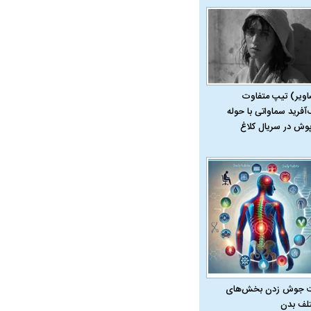
اویر) تیپ متفاوت
‌آفرید سماواتی با حوله
پوش در سریال کلاغ
در دوران قاجار چگونه
مردی که سر خم نکرد؟ | غلامرضا تختی و
مرصاد و ال
حکومت پهلوی
 جوش زدن بخش‌های
لف بدن