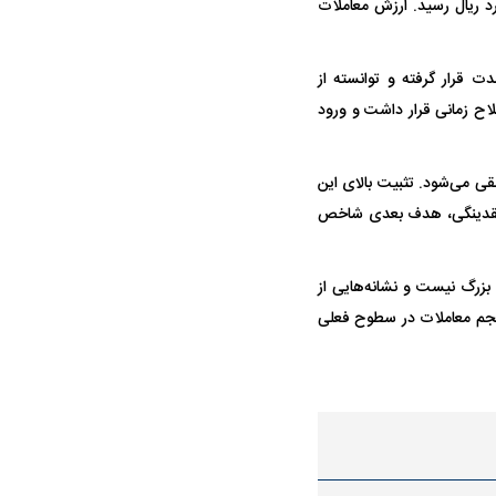
۲۱ هزار میلیارد ریال و ارزش بازار پایه نیز به حدود ۴.۸ هزار میلیارد ریال رسید. ارزش معاملات
حمله ۶ سگ به کودک ۹ ساله در سنندج؛
واژگونی مرگبار سمند در اصفهان | ۴ نفر
ت قرار گرفته و توانسته از
اح زمانی قرار داشت و ورود
 صدا درآمد
کشته شدند
کل تلقی می‌شود. تثبیت بالای این
د نقدینگی، هدف بعدی شاخص
بزرگ نیست و نشانه‌هایی از
یت حجم معاملات در سطوح فعلی
 استقلال منتفی شد؛
معضل بزرگ پرسپولیس؛ دنیل گرا حاضر
مقصد احتما
تانه انتخاب تیم جدید
به فسخ قرارداد نیست
مشخص شد