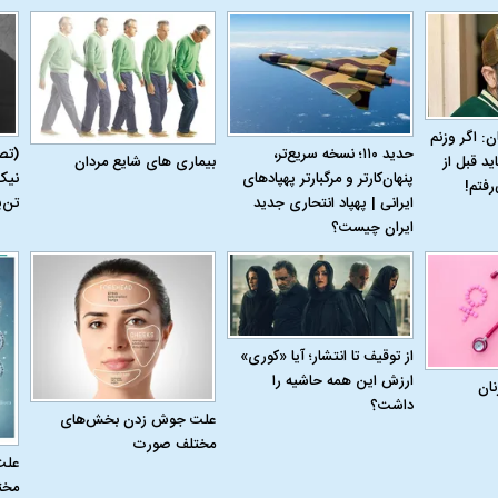
ن: اگر وزنم
حدید ۱۱۰؛ نسخه سریع‌تر،
(تص
بیماری‌ های شایع مردان
ید قبل از
پنهان‌کارتر و مرگبارتر پهپادهای
نیک
رفتم!
ایرانی | پهپاد انتحاری جدید
تن‌
ایران چیست؟
از توقیف تا انتشار؛ آیا «کوری»
ارزش این همه حاشیه را
نان
داشت؟
اسی یک سلسله |
ریشه‌های عزاداری ماه محرم در فرهنگ
عزاداری ماه محرم 
علت جوش زدن بخش‌های
ی شاه در ایران
و تاریخ ایران
انجام می‌شد؟
مختلف صورت
علت
مخت