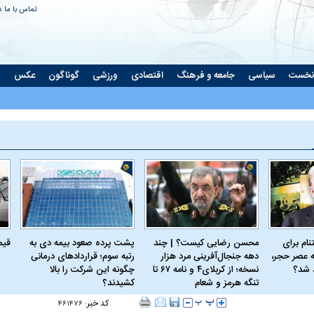
تماس با ما
د
نخست
سیاسی
جامعه و فرهنگ
اقتصادی
ورزشی
گوناگون
عکس
ت
ام برای
محسن رضایی کیست؟ | چند
پشت پرده صعود بیمه دی به
قیمت 
 عصر حجر،
دهه جنجال‌آفرینی مرد هزار
رتبه سوم؛ قراردادهای درمانی
د شد؟
نسخه؛ از کربلای۴ و نامه ۶۷ تا
چگونه این شرکت را بالا
تنگه هرمز و شعام
کشیدند؟
کد خبر:
۴۶۱۴۷۶