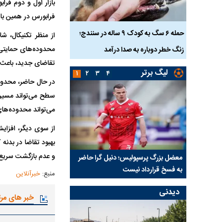
فرابورس در همین بازه زمانی حدود ۷۰ هزار میلیارد ریال 
ناس که
حمله ۶ سگ به کودک ۹ ساله در سنندج؛
از منظر تکنیکال، ش
محدوده‌های حمایتی 
زنگ خطر دوباره به صدا درآمد
کشته شدند
تقاضای جدید، باعث
لیگ برتر
۱
۲
۳
۴
سطح می‌تواند مسیر
می‌تواند محدوده‌های
از سوی دیگر، افزای
بهبود تقاضا در بدنه
و عدم بازگشت سریع ع
نتفی شد؛
معضل بزرگ پرسپولیس؛ دنیل گرا حاضر
مقصد احتمالی مدافع ج
ب تیم جدید
به فسخ قرارداد نیست
مشخص شد
منبع:
خبرآنلاین
دیدنی
خبر های مر