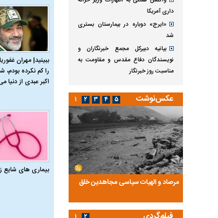
واکنش همتی به اظهارات وزیر خزانه
داری آمریکا
«ایرج» دوباره در بیمارستان بستری
شد
بیانیه دبیرکل مجمع خبرنگاران و
نویسندگان دفاع مقدس و مقاومت به
ببینید| مهران غفوریا
را کم نکرده بودم، شا
مناسبت روز خبرنگار
اکبر عبدی از دنیا می‌
عکس‌نوشت
۱
۲
۳
۴
۵
بیماری‌ های شایع ز
ضا تختی و
مرصاد و الهیات سیاسی مجاهدین خلق
آخرین پرده از حیات سی
روایتی از آخرین مصاحبه‌
فیلم‌گردی
۱
۲