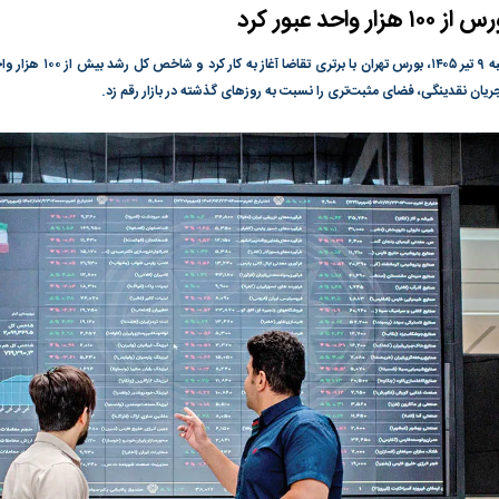
احد عبور کرد
گونی رژیم و
مطالعه رفتار هیستریک صدا و سیما علیه
در وزارت نفت «ر
بیر نشد؟ | پشت
کمپین نه به اعدام
پاسخگویی احساس 
در معاملات صبح سه‌شنبه ۹ تیر
ه تجارت پهپاد‌ ۱۵۰۰ دلاری که
نفت وزیر است و ت
ریان نقدینگی، فضای مثبت‌تری را نسبت به روز‌های گذشته در بازار رقم زد.
حساب آنها می‌رود
رصد شوند
ت
سیگنال مثبت دیپلماسی به بورس
هجوم نقدینگی به
هم‌وزن در قله تار