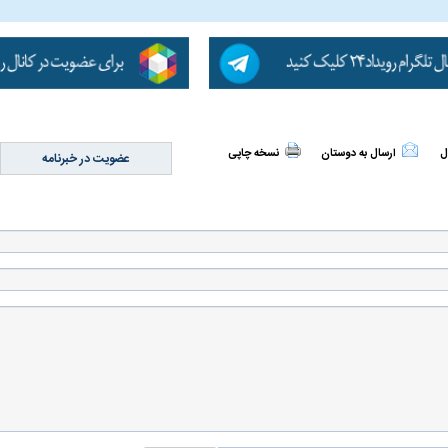
ل
ارسال به دوستان
نسخه چاپی
عضویت در خبرنامه
له به کویت با
سخنرانی دیده نشده آیت‌الله هاشمی
ببینید| انیمیشن لگ
رفسنجانی درباره پذیرش قطع نامه۵۹۸
جنگنده اف-۵
علت تنگی نفس و راه های درمان آن
دلیل علاقه برخی اف