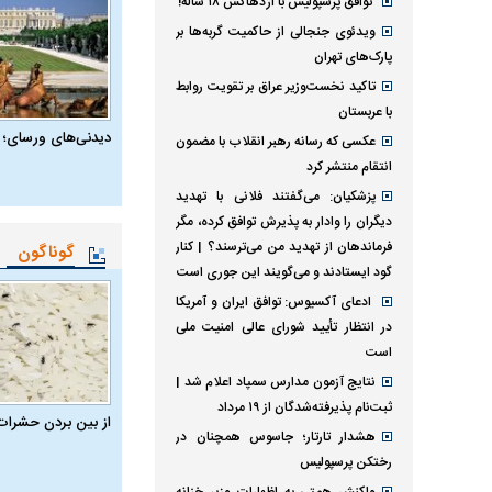
توافق پرسپولیس با اژدهاکش ۱۸ ساله!
ویدئوی جنجالی از حاکمیت گربه‌ها بر
پارک‌های تهران
تاکید نخست‌وزیر عراق بر تقویت روابط
با عربستان
دیدنی‌های ورسای؛ 
عکسی که رسانه رهبر انقلاب با مضمون
انتقام منتشر کرد
پزشکیان: می‌گفتند فلانی با تهدید
دیگران را وادار به پذیرش توافق کرده، مگر
فرماندهان از تهدید من می‌ترسند؟ | کنار
گوناگون
گود ایستادند و می‌گویند این جوری است
ادعای آکسیوس: توافق ایران و آمریکا
در انتظار تأیید شورای عالی امنیت ملی
است
نتایج آزمون مدارس سمپاد اعلام شد |
ثبت‌نام پذیرفته‌شدگان از ۱۹ مرداد
از بین بردن حشرات
هشدار تارتار؛ جاسوس همچنان در
رختکن پرسپولیس