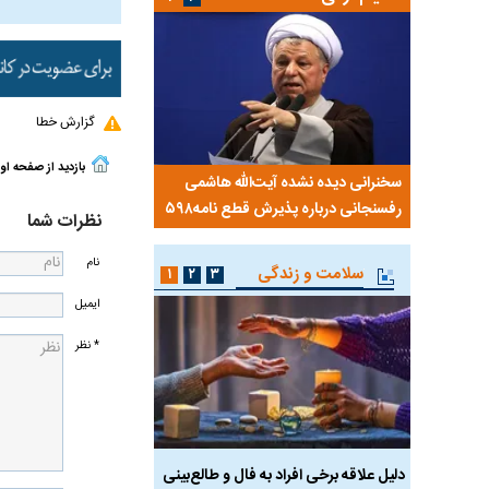
گزارش خطا
بازدید از صفحه او
 کویت با
سخنرانی دیده نشده آیت‌الله هاشمی
ببینید| انیمیشن لگویی حم
رفسنجانی درباره پذیرش قطع نامه۵۹۸
جنگنده اف-۵
نظرات شما
نام
سلامت و زندگی
۱
۲
۳
ایمیل
* نظر
ان آن
دلیل علاقه برخی افراد به فال و طالع‌بینی
تاثیر استرس بر بدن