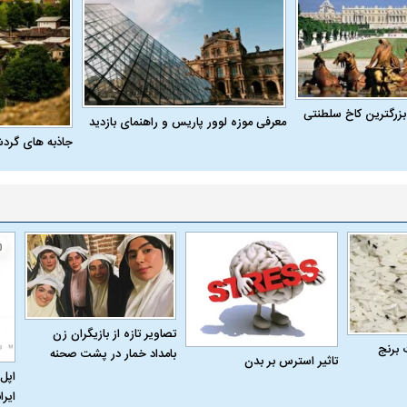
بزرگترین کاخ سلطنتی
معرفی موزه لوور پاریس و راهنمای بازدید
جاذبه های گرد
تصاویر تازه از بازیگران زن
 برنج
بامداد خمار در پشت صحنه
تاثیر استرس بر بدن
اپل 
ایرا