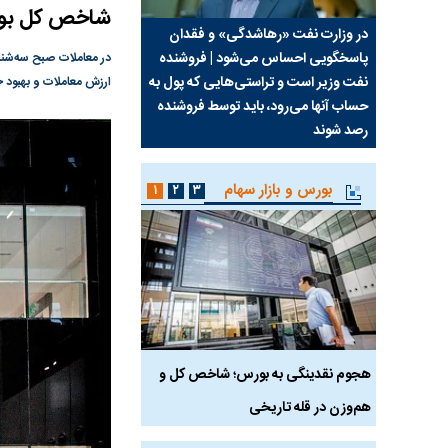
شاخص کل بورس از ۱۰۰ هزار و
سیما علیه
در وزارت نفت «رهاشدگی» و فقدان
چرا رویای آمریکایی سرن
پاسخگویی احساس می‌شود | فروشنده
نابودی محور مقاومت تع
نفت وزیر است و تراستی‌هایی که پول به
پرد
ارزش معاملات و بهبود ج
حساب آنها می‌رود، باید توسط فروشنده
واشنگتن را زمین زد
رصد شوند
بورس و بازار سهام
۱
۲
۳
رس
هجوم نقدینگی به بورس؛ شاخص کل و
بورس تهران رکورد شکس
هم‌وزن در قله تاریخی