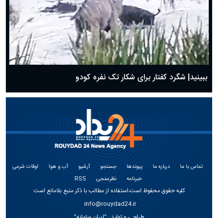
ببینید| شگرد کفتار برای شکار تک نفره کودو
تماس با ما
درباره ما
پیوندها
جستجو
آرشیو
آب و هوا
اوقات شرعی
خبرنامه
نظرسنجی
RSS
کلیه حقوق محفوظ است،استفاده از مطالب با ذکر منبع بلامانع است
info@rouydad24.ir
طراحی و تولید :
"ایران سامانه"