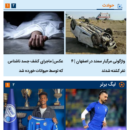
حوادث
۱
۲
واژگونی مرگبار سمند در اصفهان | ۴
عکس| ماجرای کشف جسد ناشناس
نفر کشته شدند
که توسط حیوانات خورده شد
گ
لیگ برتر
۱
۲