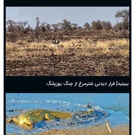
ببینید| فرار دیدنی شترمرغ از چنگ یوزپلنگ