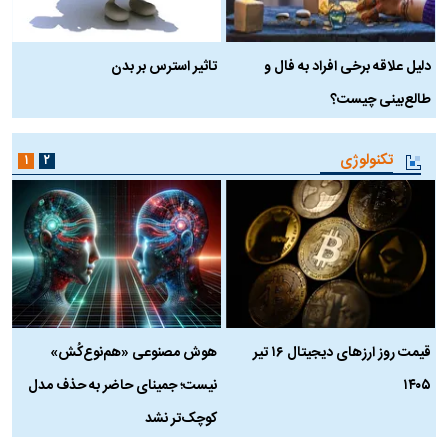
دلیل علاقه برخی افراد به فال و
تاثیر استرس بر بدن
ع
طالع‌بینی چیست؟
آ
تکنولوژی
۱
۲
قیمت روز ارز‌های دیجیتال ۱۶ تیر
هوش مصنوعی «هم‌نوع‌کُش»
چ
۱۴۰۵
نیست؛ جمینای حاضر به حذف مدل
ک
کوچک‌تر نشد