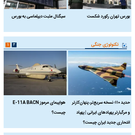
بورس تهران رکورد شکست
سیگنال مثبت دیپلماسی به بورس
ب
تکنولوژی جنگی
۱
۲
حدید ۱۱۰؛ نسخه سریع‌تر، پنهان‌کارتر
هواپیمای مرموز E-11A BACN
ف
و مرگبارتر پهپادهای ایرانی | پهپاد
چیست؟
م
انتحاری جدید ایران چیست؟