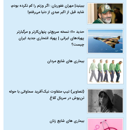
ببینید| مهران غفوریان: اگر وزنم را کم نکرده بودم،
شاید قبل از اکبر عبدی از دنیا می‌رفتم!
حدید ۱۱۰؛ نسخه سریع‌تر، پنهان‌کارتر و مرگبارتر
پهپادهای ایرانی | پهپاد انتحاری جدید ایران
چیست؟
بیماری‌ های شایع مردان
(تصاویر) تیپ متفاوت نیک‌آفرید سماواتی با حوله
تن‌پوش در سریال کلاغ
بیماری‌ های شایع زنان