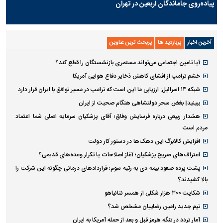
پیاده‌روی جاماندگان اربعین در تهران
آخرین اخبار
پربازدید ها
پربحث ترین عناوین
آیا تامین اجتماعی می‌تواند مستمری بازنشستگان را قطع کند؟
خشم ترامپ از افشای کاهش ذخایر دفاع هوایی آمریکا
شبکه ۱۴ اسرائیل: ارزیابی ما این است که ترامپ در مسیر توافق با ایران قرار دارد
ببینید| بغض سحر دولتشاهی هنگام صحبت از ایران
هشدار ربیعی درباره فرسایش وفاق؛ آقای پزشکیان سرمایه اصلی شما اعتماد
مردم است
افزایش کالابرگ این دهک‌ها در دستور کار دولت
اعتراف‌های صریح پزشکیان؛ آغاز اصلاحات یا تکرار وعده‌های قدیمی؟
پشت پرده صعود بیمه دی به رتبه سوم؛ قراردادهای درمانی چگونه این شرکت را
بالا کشیدند؟
شکایت ۳۰۰ هزار شکلی از همسر نتانیاهو
تیم جدید رامین رضاییان مشخص شد؟
آمار تردد در تنگه هرمز قبل و بعد از حمله آمریکا به ایران