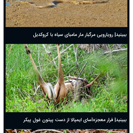
ببینید| رویارویی مرگبار مار مامبای سیاه با کروکدیل
ببینید| فرار معجزه‌آسای ایمپالا از دست پیتون غول پیکر