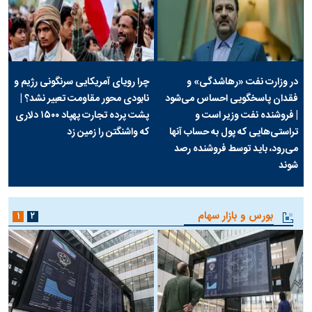
در وزارت نفت «رهاشدگی» و
چرا رویای آمریکایی سرنگونی رژیم و
فقدان پاسخگویی احساس می‌شود
نابودی محور مقاومت تعبیر نشد؟ |
| فروشنده نفت وزیر است و
پشت پرده تجارت پهپاد‌ ۱۵۰۰ دلاری
تراستی‌هایی که پول به حساب آنها
که واشنگتن را زمین زد
می‌رود، باید توسط فروشنده رصد
شوند
بورس و بازار سهام
۱
۲