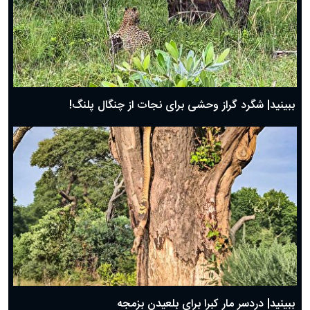
ببینید| شگرد گراز وحشی برای نجات از چنگال پلنگ!
ببینید| دردسر مار کبرا برای بلعیدن بزمجه