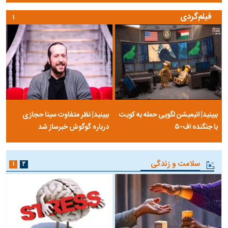
فیلم‌گردی
۱
ببینید| انیمیشن لگویی حمله به کویت
ببینید| نظر متفاوت سینا حجازی
با جنگنده اف-۵
درباره گوگوش خبرساز شد
سلامت و زندگی
۱
۲