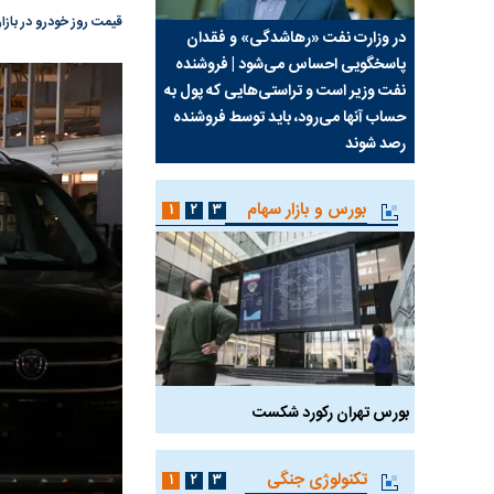
قیمت روز خودرو در بازار ۱۱ تیر ۱۴۰۵ را در جداول زیر ببینی
سیما علیه
در وزارت نفت «رهاشدگی» و فقدان
چرا رویای آمریکایی سرن
پاسخگویی احساس می‌شود | فروشنده
نابودی محور مقاومت تع
نفت وزیر است و تراستی‌هایی که پول به
پرد
حساب آنها می‌رود، باید توسط فروشنده
واشنگتن را زمین زد
رصد شوند
بورس و بازار سهام
۱
۲
۳
بورس تهران رکورد شکست
سیگنال مثبت دیپلماسی 
تکنولوژی جنگی
۱
۲
۳