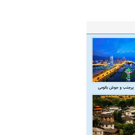
ت سینا حجازی درباره
د
 پرجنب و جوش باتومی
راد به فال و طالع‌بینی
تاثیر استرس بر بدن