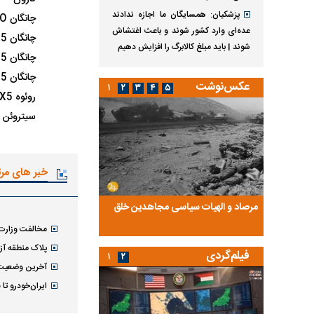
پزشکیان: همسایگان ما اجازه ندادند
چانگان EADO برقی
عده‌ای وارد کشور شوند و باعث اغتشاش
چانگان CS35 (مونتاژ)
شوند | باید مبلغ کالابرگ را افزایش دهیم
چانگان CS55
چانگان CS55 (مونتاژ)
عکس‌نوشت
۱
۲
۳
۴
۵
روئوه ERX5
سیتروئن C3-XR
خبر های مر
ضا تختی و
مرصاد و الهیات سیاسی مجاهدین خلق
آخرین پرده از حیات سی
روایتی از آخرین مصاحبه‌
مخالفت وزارت
پلاک منطقه آز
فیلم‌گردی
۱
۲
آخرین وضعیت ب
ایران‌خودرو تا ۴۵ درصد گران شد | صمت: قیمت‌ها بر اساس قانون است