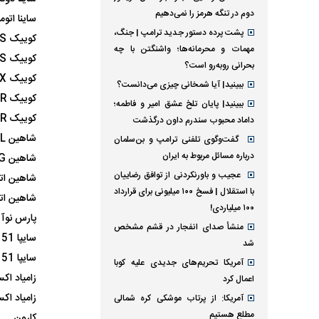
دوم در تنگه هرمز را نمی‌دهیم
ساینا اتوم
پشت پرده دستور جدید ترامپ | جنگ،
کوییک RS
مهمات و محرمانه‌ها؛ واشنگتن با چه
کوییک S
بحرانی روبه‌رو است؟
کوییک GX
ببینید| آیا شمخانی چیزی می‌دانست؟
کوییک GXR (رینگ فولادی)
ببینید| پایان تلخ عشق امیر و فاطمه؛
کوییک GXR
داماد محبوب سندرم داون درگذشت
شاهین GL
گفت‌وگوی تلفنی ترامپ و بن‌سلمان
درباره مسائل مربوط به ایران
شاهین G (سانروف)
عجیب و باورنکردنی از توافق رضاییان
شاهین اتو
با استقلال | فسخ ۱۰۰ میلیونی برای قرارداد
شاهین ات
۱۰۰ میلیاردی!
پارس نوآ
منشأ صدای انفجار در قشم مشخص
سایپا 151 GX
شد
سایپا 151 GX (پاششی)
آمریکا تحریم‌های جدیدی علیه کوبا
زامیاد اکست
اعمال کرد
زامیاد اکستند EX (دو
آمریکا: از پرتاب موشکی کره شمالی
مطلع هستیم
کارون