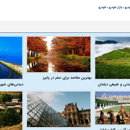
درو
،
بازار خودرو
،
خودرو
 حجازی درباره
ببینید| انیمیشن لگویی حمله به کویت با
ببینید| نظر متفاو
جنگنده اف-۵
گوگوش خبرساز ش
بهترین مقاصد برای سفر در پاییز
دنی و طبیعی دیلمان
دیدنی‌های شهر
علت تنگی نفس و راه های درمان آن
دلیل علاقه برخی اف
چیست؟