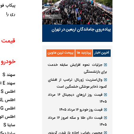
پیکاپ فوت
ری را
پیاده‌روی جاماندگان اربعین در تهران
قیمت خ
آخرین اخبار
پربازدید ها
پربحث ترین عناوین
خودرو
جزئیات نحوه افزایش سابقه خدمت
برای بازنشستگی
سهند S
وال‌استریت ژورنال: ترامپ از افشای
سهند E اتوماتیک
کمبود ذخایر موشکی خشمگین است
اطلس S
قیمت روز ارز‌های دیجیتال ۱۶ مرداد
اطلس GL
۱۴۰۵
اطلس G
قیمت روز خودرو ۱۶ مرداد ۱۴۰۵
اطلس اتو
قیمت دلار، طلا و سکه امروز ۱۶ مرداد
۱۴۰۵
ساینا S
محسن رضایی: اجازه باز شدن کریدور
ساینا دوگا