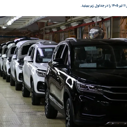
د.
گونی رژیم و
مطالعه رفتار هیستریک صدا و سیما علیه
در وزارت نفت «ر
بیر نشد؟ | پشت
کمپین نه به اعدام
پاسخگویی احساس 
ه تجارت پهپاد‌ ۱۵۰۰ دلاری که
نفت وزیر است و ت
حساب آنها می‌رود
رصد شوند
به بورس
پرواز ۱۰۰ هزار واحدی شاخص کل بورس
بورس تهران رکور