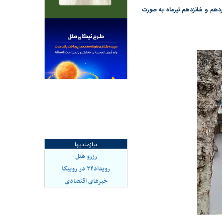
دهم و شانزدهم تیرماه به صورت
هاشدگی» و فقدان
چرا رویای آمریکایی سرنگونی رژیم و
می‌شود | فروشنده
نابودی محور مقاومت تعبیر نشد؟ | پشت
راستی‌هایی که پول به
پرده تجارت پهپاد‌ ۱۵۰۰ دلاری که
، باید توسط فروشنده
واشنگتن را زمین زد
نیازمندیها
رزرو هتل
رویداد۲۴ در روبیکا
خبرهای اقتصادی
د شکست
سیگنال مثبت دیپلماسی به بورس