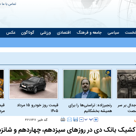
تماس با ما
د
نخست
سیاسی
جامعه و فرهنگ
اقتصادی
ورزشی
گوناگون
عکس
ت
جدال بر سر
رنجبرزاده: تراستی‌ها را برای
قیمت روز خودرو ۱۵ مرداد
 شصت
همیشه بخشکانیم
۱۴۰۵
مرداد
کد خبر:
۴۶۱۷۴۷
یک بانک دی در روز‌های سیزدهم، چهاردهم و شانزد