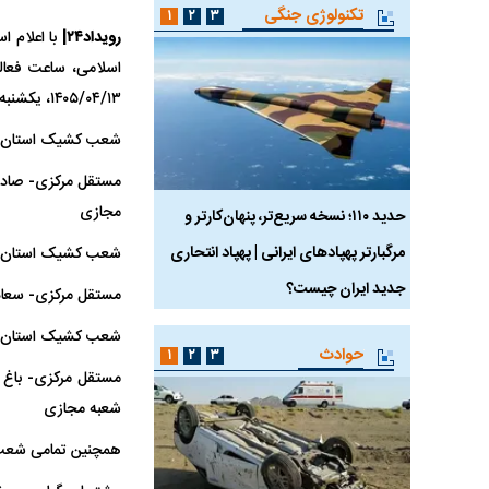
تکنولوژی جنگی
۱
۲
۳
رویداد۲۴|
با اعلام ا
۱۴۰۵/۰۴/۱۳، یکشنبه ۱۴۰۵/۰۴/۱۴ و سه‌شنبه ۱۴۰۵/۰۴/۱۶ به شرح زیر است:
شعب کشیک استان تهران در
مستقل مرکزی‏‏- صادق
مجازی
 ماسک
حدید ۱۱۰؛ نسخه سریع‌تر، پنهان‌کارتر و
هواپیمای مرموز E-11A BACN چیست؟
مرگبارتر پهپادهای ایرانی | پهپاد انتحاری
شعب کشیک استان تهران د
جدید ایران چیست؟
مستقل مرکزی‏‏- سعادت آ
شعب کشیک استان تهران د
حوادث
۱
۲
۳
مستقل مرکزی‏‏- باغ
شعبه مجازی
همچنین تمامی شعب، باجه‌ها و و