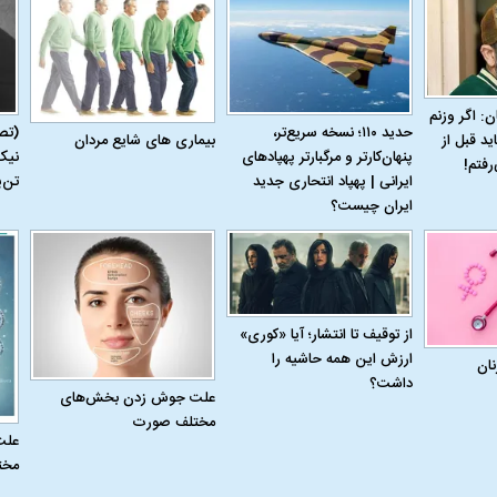
ن: اگر وزنم
حدید ۱۱۰؛ نسخه سریع‌تر،
(تص
بیماری‌ های شایع مردان
ید قبل از
پنهان‌کارتر و مرگبارتر پهپادهای
نیک
رفتم!
ایرانی | پهپاد انتحاری جدید
تن‌
ایران چیست؟
از توقیف تا انتشار؛ آیا «کوری»
ارزش این همه حاشیه را
نان
داشت؟
علت جوش زدن بخش‌های
مختلف صورت
علت
مخت