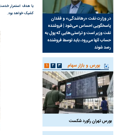
با هدف استمرار خدمت‌
کشیک خواهد بود.
سیما علیه
در وزارت نفت «رهاشدگی» و فقدان
چرا رویای آمریکایی سرن
پاسخگویی احساس می‌شود | فروشنده
نابودی محور مقاومت تع
نفت وزیر است و تراستی‌هایی که پول به
پرد
حساب آنها می‌رود، باید توسط فروشنده
واشنگتن را زمین زد
رصد شوند
بورس و بازار سهام
۱
۲
۳
بورس تهران رکورد شکست
سیگنال مثبت دیپلماسی 