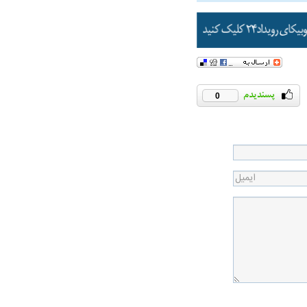
0
در دوران قاجار چگونه
مردی که سر خم نکرد؟ | غلامرضا تختی و
مرصاد و ال
حکومت پهلوی