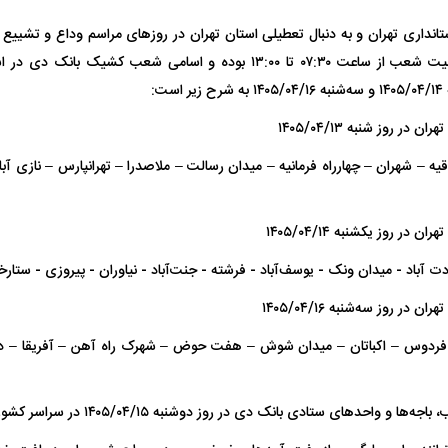
ستانداری تهران و به دنبال تعطیلی استان تهران در روز‌های مراسم وداع و تشییع 
اسلامی، ساعت فعالیت شعب از ساعت ۰۷:۳۰ تا ۱۳:۰۰ بوده و اسامی شعب کش
 روز شنبه ۱۴۰۵/۰۴/۱۳
یه – شهران – چهارراه فرمانیه – میدان رسالت – ملاصدرا – تهرانپارس – نازی آ
فضاپیمای «استارشیپ» ایلان ماسک
حدید ۱۱۰؛ نسخ
چیست؟
مرگبارتر پهپادهای ا
ر روز یکشنبه ۱۴۰۵/۰۴/۱۴
جدید ایران چیست
باد ‏‏- میدان ونک‏ ‏- یوسف‌آباد‏ ‏- فرشته ‏‏- جنت‌آباد‏ ‏- نیاوران‏ ‏- پیروزی‏ ‏- ستا
ر روز سه‌شنبه ۱۴۰۵/۰۴/۱۶
 فردوس – اکباتان – میدان شوش – هفت حوض – شهرک راه آهن – آفریقا – دولت 
احد‌های ستادی بانک دی در روز دوشنبه ۱۴۰۵/۰۴/۱۵ در سراسر کشور تعطیل خواهند بود.