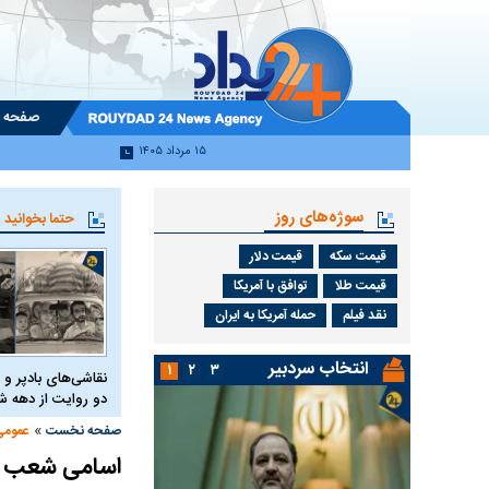
صفحه 
۱۵ مرداد ۱۴۰۵
سوژه‌های روز
حتما بخوانید
قیمت سکه
قیمت دلار
قیمت طلا
توافق با آمریکا
نقد فیلم
حمله آمریکا به ایران
انتخاب سردبیر
۱
۲
۳
نقاشی‌های بادپر و 
دو روایت از دهه
»
صفحه نخست
عمومی
اسامی شعب کش