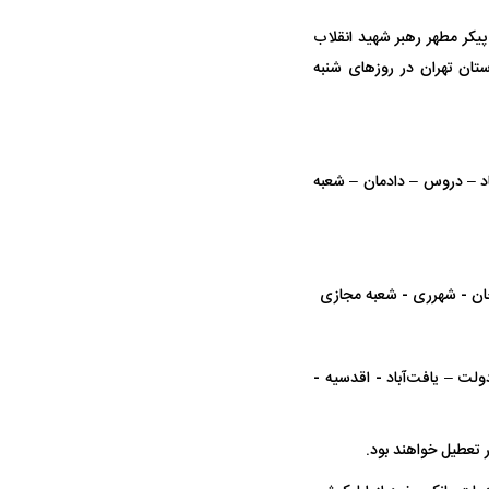
پیکر مطهر رهبر شهید انقلاب
یک بانک دی در استان تهران در روز‌های شنبه
باد – دروس – دادمان – شعبه
ه سریع‌تر، پنهان‌کارتر و
هواپیمای مرموز E-11A BACN چیست؟
یرانی | پهپاد انتحاری
؟
رخان ‏‏- شهرری‏ ‏- شعبه مجازی
– یافت‌آباد ‏- اقدسیه ‏‏-