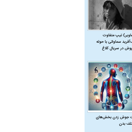
اویر) تیپ متفاوت
‌آفرید سماواتی با حوله
پوش در سریال کلاغ
 جوش زدن بخش‌های
لف بدن