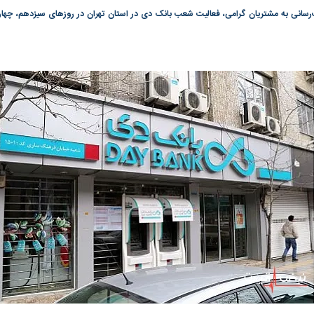
رسانی به مشتریان گرامی، فعالیت شعب بانک دی در استان تهران در روز‌های سیزدهم، چهار
گونی رژیم و
مطالعه رفتار هیستریک صدا و سیما علیه
در وزارت نفت «ر
بیر نشد؟ | پشت
کمپین نه به اعدام
پاسخگویی احساس 
ه تجارت پهپاد‌ ۱۵۰۰ دلاری که
نفت وزیر است و ت
حساب آنها می‌رود
رصد شوند
به بورس
پرواز ۱۰۰ هزار واحدی شاخص کل بورس
بورس تهران رکور