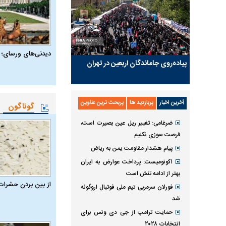
دیدنی‌های ورسای؛ 
پیاده‌روی جاماندگان اربعین در تهران
آخرین اخبار
پربازدید ها
پربحث ترین عناوین
گوناگون
ضرغامی: تغییر ریل عین بصیرت است،
فرصت سوزی نکنیم
پیام هشدار مقاومت یمن به ریاض
اکونومیست: پرداخت عوارض به ایران
بهتر از ادامه تنش است
از بین بردن حشرات
فورلان سرمربی تیم ملی فوتبال اروگوئه
شد
حمایت ترامپ از جی دی ونس برای
انتخابات ۲۰۲۸