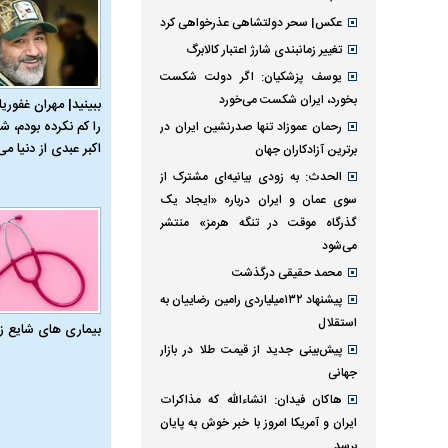
عکس| سحر دولتشاهی عذرخواهی کرد
تغییر زمانبندی‌ شارژ اعتبار کالابرگ
یوسف پزشکیان: اگر دولت شکست
بخورد، ایران شکست می‌خورد
ببینید| مهران غفوریا
را کم نکرده بودم، شا
رحمان عموزاد تنها صدرنشین ایران در
اکبر عبدی از دنیا می‌
برترین آزادکاران جهان
الحدث: به زودی بیانیه‌ای مشترک از
سوی عمان و ایران درباره «ایجاد یک
گذرگاه موقت در تنگه هرمز» منتشر
می‌شود
محمد حقیقی درگذشت
پیشنهاد ۱۳۲میلیاردی رامین رضاییان به
استقلال
بیماری‌ های شایع ز
پیش‌بینی جدید از قیمت طلا در بازار
جهانی
هاکان فیدان: انشاءالله که مذاکرات
ایران و آمریکا امروز با خبر خوش به پایان
برسد