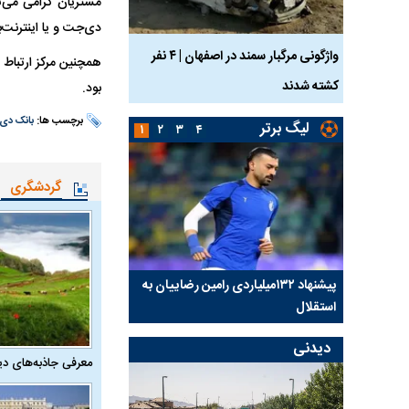
مشتریان گرامی می‌ت
دی‌جت و یا اینترنت‌
ساله بر اثر برق
واژگونی مرگبار سمند در اصفهان | ۴ نفر
عکس| ماجرای کشف جسد
کشته شدند
توسط حیوانات خورده شد
بود.
برچسب ها:
بانک دی
لیگ برتر
۱
۲
۳
۴
گردشگری
کلیدی
پیشنهاد ۱۳۲میلیاردی رامین رضاییان به
بازگشت اندونگ به استق
استقلال
هافبک گابنی در آستانه 
دیدنی
معرفی جاذبه‌های دی