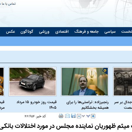
تماس با ما
د
نخست
سیاسی
جامعه و فرهنگ
اقتصادی
ورزشی
گوناگون
عکس
ت
جدال بر سر
رنجبرزاده: تراستی‌ها را برای
قیمت روز خودرو ۱۵ مرداد
 شصت
همیشه بخشکانیم
۱۴۰۵
مرداد
کد خبر:
۴۶۱۹۵۴
یثم ظهوریان نماینده مجلس در مورد اختلالات بانکی