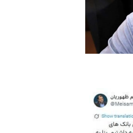
واژگونی مرگبار سمند در اصفهان | ۴ نفر
عکس| ماجرای کشف جسد ناشناس که
توسط حیوانات خورده شد
ار سه خرید کلیدی
پیشنهاد ۱۳۲میلیاردی رامین رضاییان به
بازگشت اندو
استقلال
هافبک گابنی