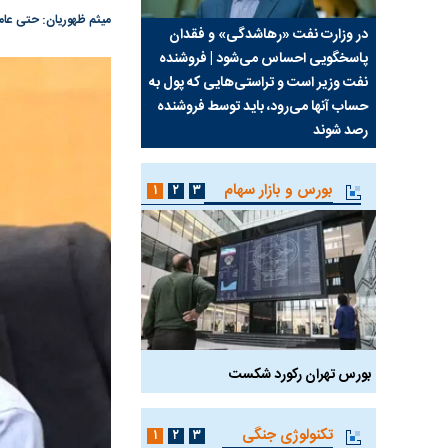
میثم ظهوریان: حتی عام
سیما علیه
در وزارت نفت «رهاشدگی» و فقدان
چرا رویای آمریکایی سرن
پاسخگویی احساس می‌شود | فروشنده
نابودی محور مقاومت تع
نفت وزیر است و تراستی‌هایی که پول به
پرد
حساب آنها می‌رود، باید توسط فروشنده
واشنگتن را زمین زد
رصد شوند
بورس و بازار سهام
۱
۲
۳
بورس تهران رکورد شکست
سیگنال مثبت دیپلماسی 
تکنولوژی جنگی
۱
۲
۳