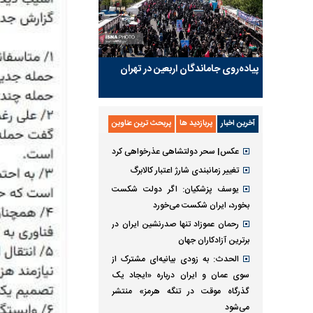
پیاده‌روی جاماندگان اربعین در تهران
آخرین اخبار
پربازدید ها
پربحث ترین عناوین
عکس| سحر دولتشاهی عذرخواهی کرد
تغییر زمانبندی‌ شارژ اعتبار کالابرگ
یوسف پزشکیان: اگر دولت شکست
بخورد، ایران شکست می‌خورد
رحمان عموزاد تنها صدرنشین ایران در
برترین آزادکاران جهان
الحدث: به زودی بیانیه‌ای مشترک از
سوی عمان و ایران درباره «ایجاد یک
گذرگاه موقت در تنگه هرمز» منتشر
می‌شود