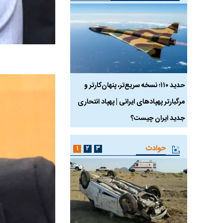
 ماسک
حدید ۱۱۰؛ نسخه سریع‌تر، پنهان‌کارتر و
هواپیمای مرموز E-11A BACN چیست؟
مرگبارتر پهپادهای ایرانی | پهپاد انتحاری
جدید ایران چیست؟
حوادث
۱
۲
۳