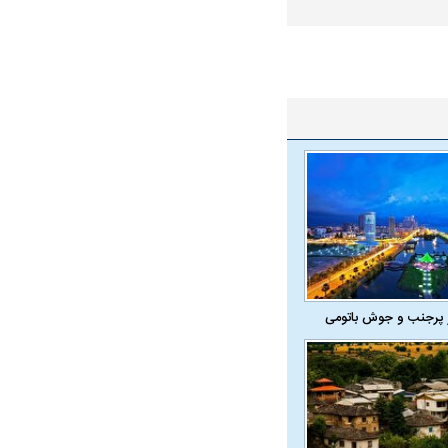
در دوران قاجار چگونه
مردی که سر خم نکرد؟ | غلامرضا تختی و
مرصاد و ال
حکومت پهلوی
 پرجنب و جوش باتومی