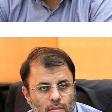
فضاپیمای «استارشیپ» ایلان ماسک
حدید ۱۱۰؛ نسخ
چیست؟
مرگبارتر پهپادهای ا
جدید ایران چیست