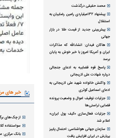
محمد حقیقی درگذشت
پیشنهاد ۱۳۲میلیاردی رامین رضاییان به
استقلال
پیش‌بینی جدید از قیمت طلا در بازار
جهانی
هاکان فیدان: انشاءالله که مذاکرات
ایران و آمریکا امروز با خبر خوش به پایان
برسد
پاسخ قوه قضاییه به ادعای جنجالی
درباره شهادت علی لاریجانی
واکنش خانواده شهید علی لاریجانی به
ادعای اسماعیل کوثری
خبر های مر
جزئیات توقیف اموال و وضعیت پرونده
قضایی تراستی‌ها
جزئیات فعال‌سازی «کیف پول ایران»
از چک‌های برگ
اعلام شد
سواستفاده کلاه
سازمان جهانی هواشناسی: احتمال پاییز
بانک مرکزی: مر
پربارش در ایران افزایش یافت