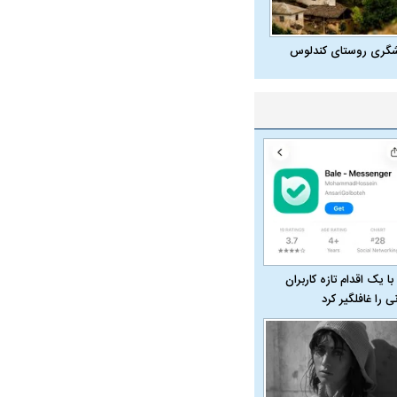
شگری روستای کندلوس
ت سینا حجازی درباره
د
با یک اقدام تازه کاربران
راد به فال و طالع‌بینی
تاثیر استرس بر بدن
نی را غافلگیر کرد