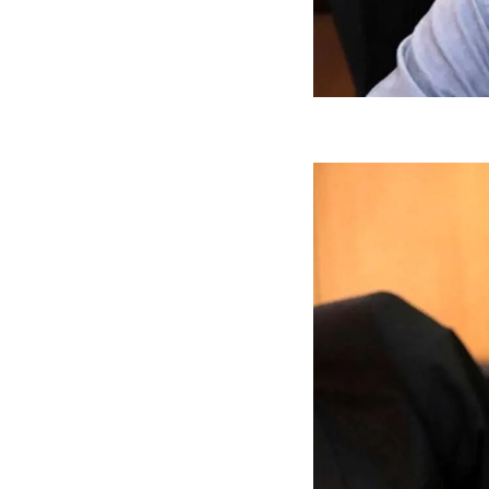
ه سریع‌تر، پنهان‌کارتر و
هواپیمای مرموز E-11A BACN چیست؟
یرانی | پهپاد انتحاری
؟