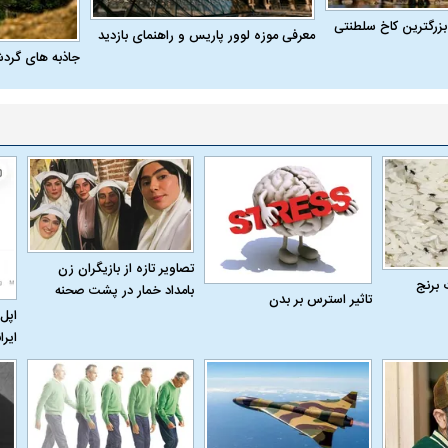
بزرگترین کاخ سلطنتی
معرفی موزه لوور پاریس و راهنمای بازدید
جاذبه های گرد
 حجازی درباره
ببینید| انیمیشن لگویی حمله به کویت با
ببینید| نظر متفاو
جنگنده اف-۵
گوگوش خبرساز ش
تصاویر تازه از بازیگران زن
 برنج
بامداد خمار در پشت صحنه
تاثیر استرس بر بدن
اپل 
علت تنگی نفس و راه های درمان آن
دلیل علاقه برخی اف
ایرا
چیست؟