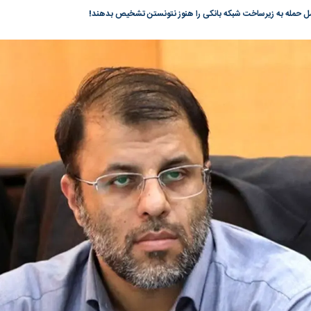
ل حمله به زیرساخت شبکه بانکی را هنوز نتونستن تشخیص بدهند!
گونی رژیم و
مطالعه رفتار هیستریک صدا و سیما علیه
در وزارت نفت «ر
بیر نشد؟ | پشت
کمپین نه به اعدام
پاسخگویی احساس 
ه تجارت پهپاد‌ ۱۵۰۰ دلاری که
نفت وزیر است و ت
حساب آنها می‌رود
رصد شوند
به بورس
پرواز ۱۰۰ هزار واحدی شاخص کل بورس
بورس تهران رکور