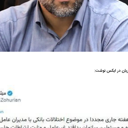
 ناشناس که
مرگ دلخراش دختر ۱۸ ساله بر اثر برق
گرفتگی
کشته شدند
یان در ایکس نوشت:
لال منتفی شد؛
ابهام بزرگ درباره قرارداد یاسر آسانی؛
پرسپولیس در انتظ
انتخاب تیم جدید
اولین چالش حقوقی استقلال
پیش از شروع لیگ