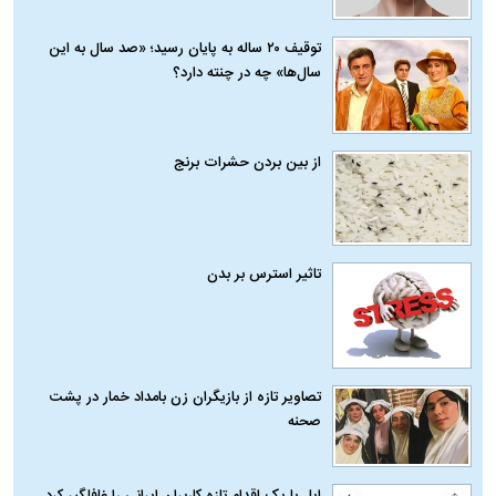
توقیف ۲۰ ساله به پایان رسید؛ «صد سال به این
سال‌ها» چه در چنته دارد؟
از بین بردن حشرات برنج
تاثیر استرس بر بدن
تصاویر تازه از بازیگران زن بامداد خمار در پشت
صحنه
اپل با یک اقدام تازه کاربران ایرانی را غافلگیر کرد