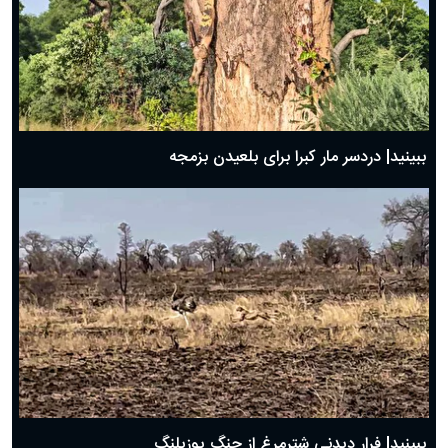
ببینید| دردسر مار کبرا برای بلعیدن بزمجه
ببینید| فرار دیدنی شترمرغ از چنگ یوزپلنگ