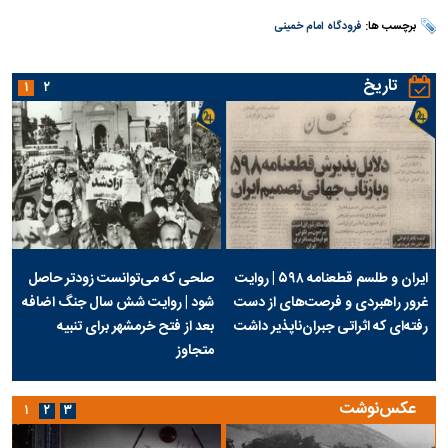
برچسب ها:
فرودگاه امام خمینی
تاریخ
۱
۲
ایران و طلسم قطعنامه ۵۹۸ | روایت
صلحی که می‌توانست زودتر حاصل
غرور راهبردی و فرصت‌های از دست
شود | روایت شش سال جنگ اضافه
رفته‌ای که اثراتی جبران‌ناپذیر داشت
بعد از فتح خرمشهر برای تنبیه
متجاوز
عکس‌نوشت
۱
۲
۳