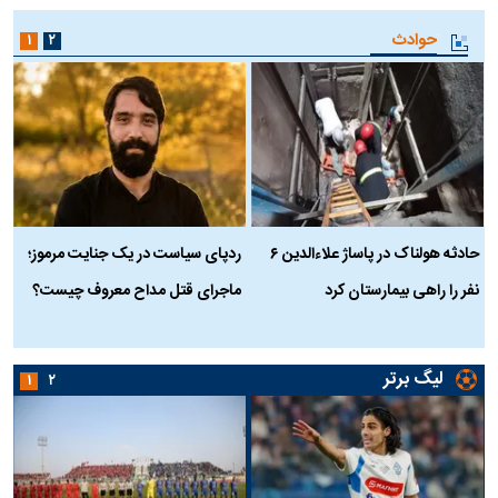
حوادث
۱
۲
حادثه هولناک در پاساژ علاءالدین ۶
ردپای سیاست در یک جنایت مرموز؛
ج
نفر را راهی بیمارستان کرد
ماجرای قتل مداح معروف چیست؟
ب
ج
لیگ برتر
۱
۲