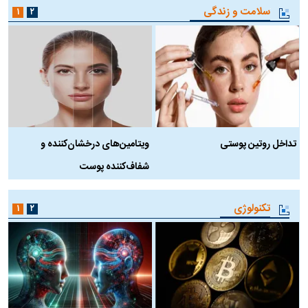
سلامت و زندگی
۱
۲
تداخل روتین پوستی
ویتامین‌های درخشان‌کننده و
د
شفاف‌کننده پوست
ط
تکنولوژی
۱
۲