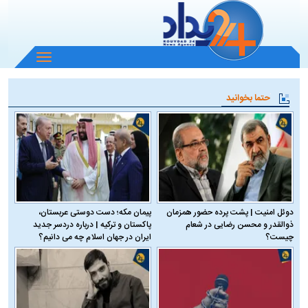
باز
و
بسته
حتما بخوانید
کردن
منو
دوئل امنیت | پشت پرده حضور همزمان
پیمان مکه؛ دست دوستی عربستان،
ذوالقدر و محسن رضایی در شعام
پاکستان و ترکیه | درباره دردسر جدید
چیست؟
ایران در جهان اسلام چه می دانیم؟