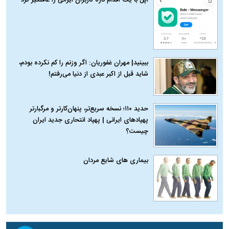
ببینید| مهران غفوریان: اگر وزنم را کم نکرده بودم،
شاید قبل از اکبر عبدی از دنیا می‌رفتم!
حدید ۱۱۰؛ نسخه سریع‌تر، پنهان‌کارتر و مرگبارتر
پهپادهای ایرانی | پهپاد انتحاری جدید ایران
چیست؟
بیماری‌ های شایع مردان