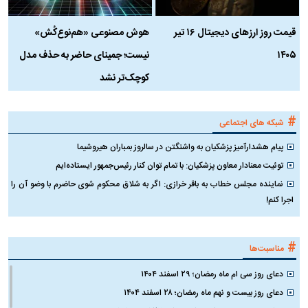
قیمت روز ارز‌های دیجیتال ۱۶ تیر
هوش مصنوعی «هم‌نوع‌کُش»
چ
۱۴۰۵
نیست؛ جمینای حاضر به حذف مدل
ک
کوچک‌تر نشد
#
شبکه های اجتماعی
پیام هشدارآمیز پزشکیان به واشنگتن در سالروز بمباران هیروشیما
توئیت معنادار معاون پزشکیان: با تمام توان کنار رئیس‌جمهور ایستاده‌ایم
نماینده مجلس خطاب به باقر خرازی: اگر به شلاق محکوم شوی حاضرم با وضو آن را
اجرا کنم!
#
مناسبت‌ها
دعای روز سی ام ماه رمضان؛ ۲۹ اسفند ۱۴۰۴
دعای روز بیست و نهم ماه رمضان؛ ۲۸ اسفند ۱۴۰۴