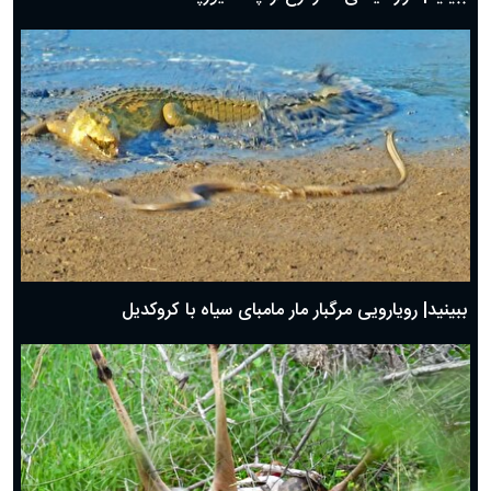
ببینید| رویارویی مرگبار مار مامبای سیاه با کروکدیل