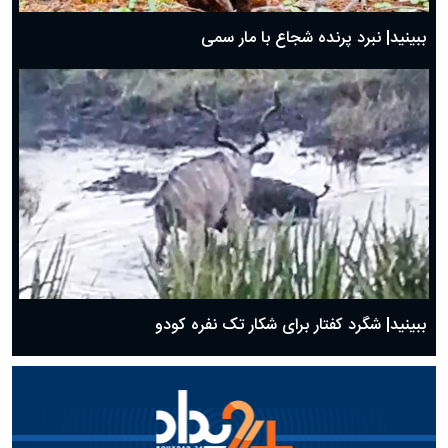
ببینید| نبرد پرنده شجاع با مار سمی
ببینید| شگرد کفتار برای شکار تک نفره کودو