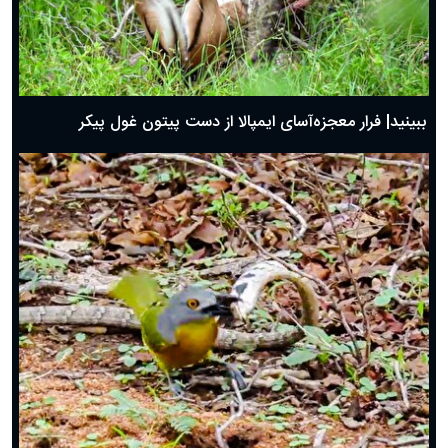
ببینید| فرار معجزه‌آسای ایمپالا از دست پیتون غول پیکر