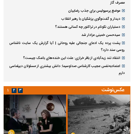
مصرف گاز
موضع پرسپولیس برای جذب رضاییان
دیدار و گفت‌وگوی پزشکیان با رهبر انقلاب
دستیاران نکونام در تراکتور چه کسانی هستند؟
سیدحسن خمینی عزادار شد
پشت پرده یک ادعای جنجالی علیه روحانی | آیا گزارش یک سایت ناشناس
روسی سند دارد؟
انتقاد تند زیدآبادی از باقر خرازی: علت این خنده‌های بانمک چیست؟
اعتمادبه‌نفس عجیب کارشناس صداوسیما: دانش بیشتری از مسئولان دیپلماسی
دارم
عکس‌نوشت
۱
۲
۳