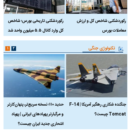
رکوردشکنی شاخص کل و ارزش
رکوردشکنی تاریخی بورس؛ شاخص
ه
معاملات بورس
کل وارد کانال ۵.۵ میلیون واحد شد
ک
تکنولوژی جنگی
۱
۲
جنگنده شکاری رهگیر آمریکا | F-14
حدید ۱۱۰؛ نسخه سریع‌تر، پنهان‌کارتر
Tomcat چیست؟
و مرگبارتر پهپادهای ایرانی | پهپاد
چ
انتحاری جدید ایران چیست؟