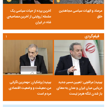
مرصاد و الهیات سیاسی مجاهدین
آخرین پرده از حیات سیاسی یک
خلق
سلسله | روایتی از آخرین مصاحبه‌ی
شاه در ایران
فیلم‌گردی
۱
ببینید| عراقچی: تعیین مسیر جدید
ببینید| پزشکیان: مهمترین نگرانی
دریایی میان ایران و عمان به معنای
من، معیشت و وضعیت اقتصادی
باز شدن تنگه هرمز نیست
مردم است