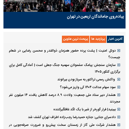
پیاده‌روی جاماندگان اربعین در تهران
آخرین اخبار
پربازدید ها
پربحث ترین عناوین
دوئل امنیت | پشت پرده حضور همزمان ذوالقدر و محسن رضایی در شعام
چیست؟
سازمان سنجش: پیامک مشمولان سهمیه جنگ جعلی است | آمادگی کامل برای
برگزاری کنکور ۱۴۰۵
واکنش رسمی تراکتور به سرباز بودن بیرانوند
سود سهام عدالت ۱۴۰۴ کی واریز می‌شود؟
هشدار دبیر ستاد ملی جمعیت: ولادت ۸.۹ درصد کاهش یافت، ۱۴ میلیون نفر
مجردند
ببینید| فرار گورخر از شیر با یک لگد غافلگیرکننده
دادسرای جنایی: جنازه حمیدرضا رجب‌زاده اطراف تهران کشف شد
هشدار شرکت ملی گاز از زمستان سخت پیش‌رو و ضرورت صرفه‌جویی در