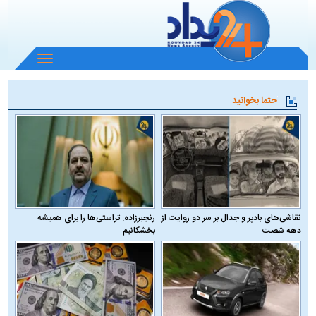
باز
و
بسته
حتما بخوانید
کردن
منو
نقاشی‌های بادپر و جدال بر سر دو روایت از
رنجبرزاده: تراستی‌ها را برای همیشه
دهه شصت
بخشکانیم