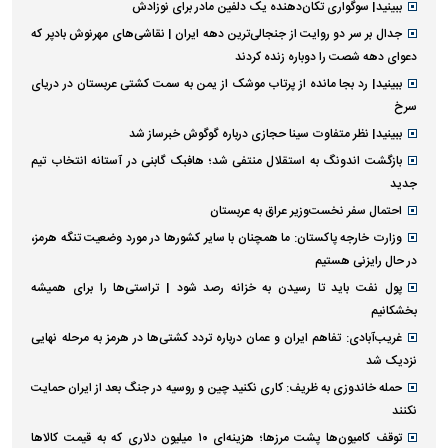
ببینید| سوگواری تکان‌دهنده یک دلفین مادر برای نوزادش
جدال بر سر دو روایت از جنجالی‌ترین دهه ایران | نقاشی‌های مهرنوش بادپر که
دعوای دهه شصت را دوباره زنده کردند
ببینید| رد بجا مانده از پرتاب موشک از یمن به سمت کشتی عربستان در دریای
سرخ
ببینید| نظر متفاوت سینا حجازی درباره گوگوش خبرساز شد
بازگشت اندونگ به استقلال منتفی شد؛ هافبک گابنی در آستانه انتخاب تیم
جدید
احتمال سفر نخست‌وزیر عراق به عربستان
وزارت خارجه پاکستان: ما همچنان با سایر کشور‌ها در مورد وضعیت تنگه هرمز،
در حال رایزنی هستیم
پول نفت باید تا رسیدن به خزانه رصد شود | تراستی‌ها را برای همیشه
بخشکانیم
غریب‌آبادی: تفاهم ایران و عمان درباره تردد کشتی‌ها در هرمز به مرحله نهایی
نزدیک شد
حمله خاندوزی به ظریف: کاری نکنید چین و روسیه در جنگ بعد از ایران حمایت
نکنند
توقف کامیون‌ها پشت مرزها؛ هزینه‌ای ۱۰ میلیون دلاری که به قیمت کالاها