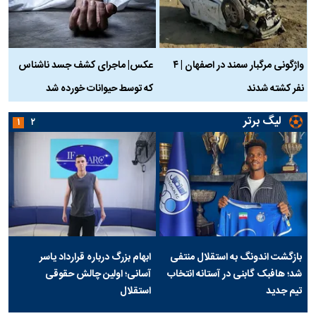
واژگونی مرگبار سمند در اصفهان | ۴
عکس| ماجرای کشف جسد ناشناس
نفر کشته شدند
که توسط حیوانات خورده شد
گ
لیگ برتر
۱
۲
بازگشت اندونگ به استقلال منتفی
ابهام بزرگ درباره قرارداد یاسر
شد؛ هافبک گابنی در آستانه انتخاب
آسانی؛ اولین چالش حقوقی
تیم جدید
استقلال