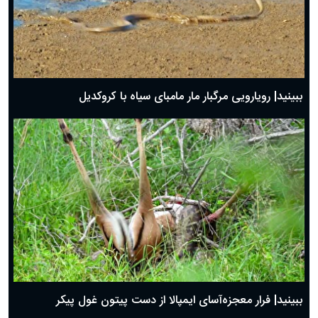
ببینید| رویارویی مرگبار مار مامبای سیاه با کروکدیل
ببینید| فرار معجزه‌آسای ایمپالا از دست پیتون غول پیکر