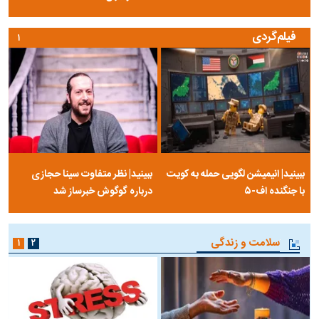
فیلم‌گردی
۱
ببینید| انیمیشن لگویی حمله به کویت
ببینید| نظر متفاوت سینا حجازی
با جنگنده اف-۵
درباره گوگوش خبرساز شد
سلامت و زندگی
۱
۲