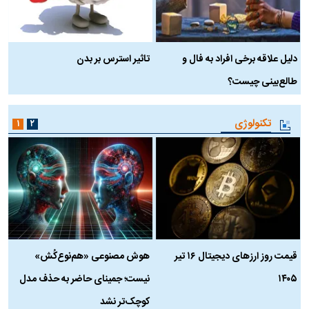
دلیل علاقه برخی افراد به فال و
تاثیر استرس بر بدن
ع
طالع‌بینی چیست؟
آ
تکنولوژی
۱
۲
قیمت روز ارز‌های دیجیتال ۱۶ تیر
هوش مصنوعی «هم‌نوع‌کُش»
چ
۱۴۰۵
نیست؛ جمینای حاضر به حذف مدل
ک
کوچک‌تر نشد