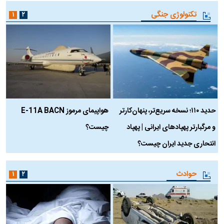
تکنولوژی جنگی
۱
۲
حدید ۱۱۰؛ نسخه سریع‌تر، پنهان‌کارتر
هواپیمای مرموز E-11A BACN
ف
و مرگبارتر پهپادهای ایرانی | پهپاد
چیست؟
م
انتحاری جدید ایران چیست؟
حوادث
۱
۲