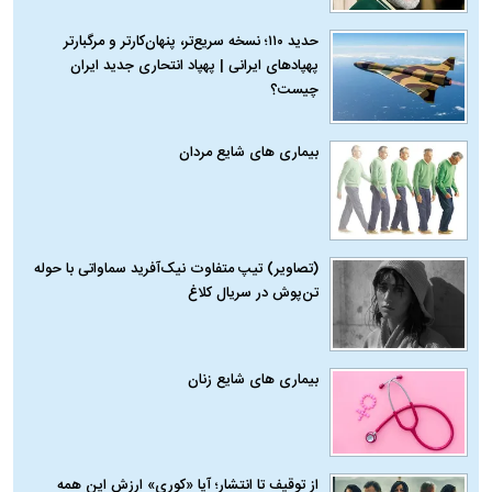
حدید ۱۱۰؛ نسخه سریع‌تر، پنهان‌کارتر و مرگبارتر
پهپادهای ایرانی | پهپاد انتحاری جدید ایران
چیست؟
بیماری‌ های شایع مردان
(تصاویر) تیپ متفاوت نیک‌آفرید سماواتی با حوله
تن‌پوش در سریال کلاغ
بیماری‌ های شایع زنان
از توقیف تا انتشار؛ آیا «کوری» ارزش این همه