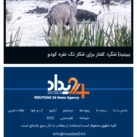
ببینید| شگرد کفتار برای شکار تک نفره کودو
تماس با ما
درباره ما
پیوندها
جستجو
آرشیو
آب و هوا
اوقات شرعی
خبرنامه
نظرسنجی
RSS
کلیه حقوق محفوظ است،استفاده از مطالب با ذکر منبع بلامانع است
info@rouydad24.ir