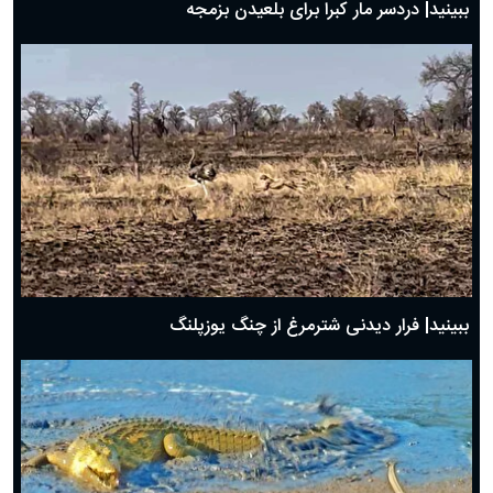
ببینید| دردسر مار کبرا برای بلعیدن بزمجه
ببینید| فرار دیدنی شترمرغ از چنگ یوزپلنگ