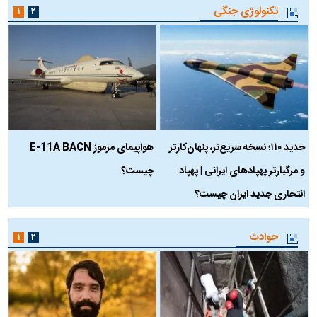
تکنولوژی جنگی
۱
۲
حدید ۱۱۰؛ نسخه سریع‌تر، پنهان‌کارتر
هواپیمای مرموز E-11A BACN
ف
و مرگبارتر پهپادهای ایرانی | پهپاد
چیست؟
م
انتحاری جدید ایران چیست؟
حوادث
۱
۲