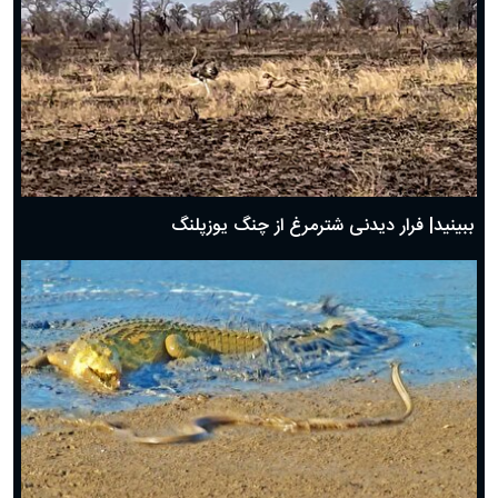
ببینید| فرار دیدنی شترمرغ از چنگ یوزپلنگ