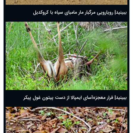
ببینید| رویارویی مرگبار مار مامبای سیاه با کروکدیل
ببینید| فرار معجزه‌آسای ایمپالا از دست پیتون غول پیکر