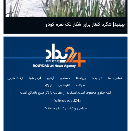
ببینید| شگرد کفتار برای شکار تک نفره کودو
تماس با ما
درباره ما
پیوندها
جستجو
آرشیو
آب و هوا
اوقات شرعی
خبرنامه
نظرسنجی
RSS
کلیه حقوق محفوظ است،استفاده از مطالب با ذکر منبع بلامانع است
info@rouydad24.ir
طراحی و تولید :
"ایران سامانه"