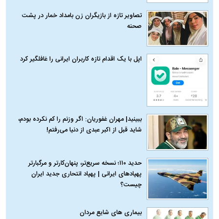
تصاویر تازه از بازیگران زن بامداد خمار در پشت
صحنه
اپل با یک اقدام تازه کاربران ایرانی را غافلگیر کرد
ببینید| مهران غفوریان: اگر وزنم را کم نکرده بودم،
شاید قبل از اکبر عبدی از دنیا می‌رفتم!
حدید ۱۱۰؛ نسخه سریع‌تر، پنهان‌کارتر و مرگبارتر
پهپادهای ایرانی | پهپاد انتحاری جدید ایران
چیست؟
بیماری‌ های شایع مردان