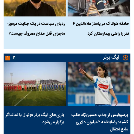
حادثه هولناک در پاساژ علاءالدین ۶
ردپای سیاست در یک جنایت مرموز؛
ج
نفر را راهی بیمارستان کرد
ماجرای قتل مداح معروف چیست؟
ب
ج
لیگ برتر
۱
۲
پرسپولیس از جذب حسین‌نژاد عقب
بازی‌های لیگ برتر فوتبال با تماشاگر
کشید؛ رضایتنامه ۲ میلیون دلاری
برگزار می‌شود
مانع انتقال