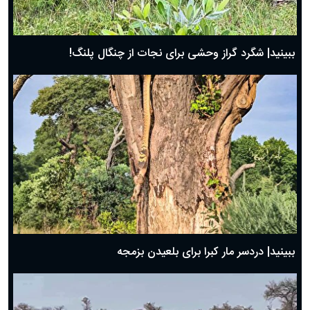
ببینید| شگرد گراز وحشی برای نجات از چنگال پلنگ!
ببینید| دردسر مار کبرا برای بلعیدن بزمجه