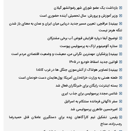
بازداشت یک عضو شورای شهر رضوانشهر گیلان
وزیر آموزش و پرورش: سال تحصیلی آینده حضوری است
ببینید| عراقچی: تعیین مسیر جدید دریایی میان ایران و عمان به معنای باز شدن
تنگه هرمز نیست
توضیح آبفا درباره افزایش قبوض آب برخی مشترکان
ستاره آلومینیوم اراک به پرسپولیس پیوست
ببینید| پزشکیان: مهمترین نگرانی من، معیشت و وضعیت اقتصادی مردم است
قوانین جدید اسقاط خودرو در ۱۴۰۵
ببینید| تصاویر هولناک از آتش‌سوزی جنگل ها در غرب کانادا
طعنه همتی به وزارت خزانه‌داری آمریکا: پول‌هایمان دست خودمان است
بسته اینترنت رایگان برای خبرنگاران فعال شد
شانس مجدد پرسپولیس برای جذب ایری
سفر ناگهانی فرمانده سنتکام به اسرائیل
امیرحسین طاهری پرسپولیسی شد
پلیس: تشکیل تیم کارآگاهان زبده برای دستگیری عاملان قتل حمیدرضا
رجب‌زاده، مداح