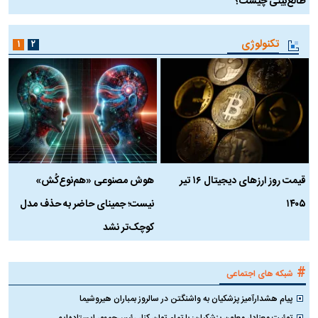
طالع‌بینی چیست؟
آ
تکنولوژی
۱
۲
قیمت روز ارز‌های دیجیتال ۱۶ تیر
هوش مصنوعی «هم‌نوع‌کُش»
چ
۱۴۰۵
نیست؛ جمینای حاضر به حذف مدل
ک
کوچک‌تر نشد
#
شبکه های اجتماعی
پیام هشدارآمیز پزشکیان به واشنگتن در سالروز بمباران هیروشیما