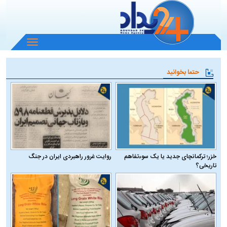
باز
و
بسته
حتما بخوانید
کردن
منو
خزر؛ ترکمانچای جدید یا یک سوءتفاهم
روایت غرور راهبردی ایران در جنگ
تاریخی؟