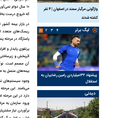
۱۰ سال دوام نمی‌آو
ساله بر اثر برق
واژگونی مرگبار سمند در اصفهان | ۴ نفر
عکس| ماجرای کشف جسد
که خروج درست به‌ان
کشته شدند
توسط حیوانات خورده شد
در بازار بیمه کشور 
لیگ برتر
۱
۲
۳
۴
ریسک‌های متعدد اقتص
پاسارگاد در مرحله پنجم (تکامل) از 
پرتفوی پایدار و اف
اثربخش و زیرساختی د
آن مصمم است. نوآور
بیمه‌های متصل به ص
کلیدی
پیشنهاد ۱۳۲میلیاردی رامین رضاییان به
بازگشت اندونگ به استق
وجود سیستم‌های تخص
استقلال
هافبک گابنی در آستانه 
می‌نامند. این مرحله
دیدنی
دارد در این مرحله ا
ورود سازمان به مراح
برآوردن نیاز مشتریا