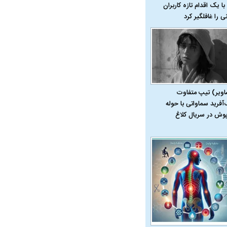
با یک اقدام تازه کاربران
نی را غافلگیر کرد
اویر) تیپ متفاوت
‌آفرید سماواتی با حوله
پوش در سریال کلاغ
در دوران قاجار چگونه
مردی که سر خم نکرد؟ | غلامرضا تختی و
مرصاد و ال
حکومت پهلوی