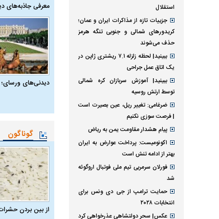
معرفی جاذبه‌های دی
استقلال
جزییات تازه از مذاکرات ایران و عمان؛
کریدورهای شمالی و جنوبی تنگه هرمز
حذف می‌شوند
ببینید| لحظه زلزله ۷.۱ ریشتری ژاپن در
یک اتاق عمل جراحی
ببینید| آموزش سربازان کره شمالی
دیدنی‌های ورسای؛ 
توسط ارتش روسیه
ضرغامی: تغییر ریل، عین بصیرت است
| فرصت سوزی نکنیم
پیام هشدار مقاومت یمن به ریاض
گوناگون
اکونومیست: پرداخت عوارض به ایران
بهتر از ادامه تنش است
فورلان سرمربی تیم ملی فوتبال اروگوئه
شد
حمایت ترامپ از جی دی ونس برای
انتخابات ۲۰۲۸
از بین بردن حشرات
عکس| سحر دولتشاهی عذرخواهی کرد