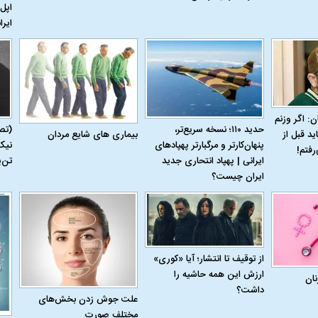
اپل 
ایرا
ن: اگر وزنم
حدید ۱۱۰؛ نسخه سریع‌تر،
(تص
بیماری‌ های شایع مردان
ید قبل از
پنهان‌کارتر و مرگبارتر پهپادهای
نیک
رفتم!
ایرانی | پهپاد انتحاری جدید
تن‌
اسی یک سلسله |
ریشه‌های عزاداری ماه محرم در فرهنگ
عزاداری ماه محرم 
ایران چیست؟
ی شاه در ایران
و تاریخ ایران
انجام می‌شد؟
از توقیف تا انتشار؛ آیا «کوری»
ارزش این همه حاشیه را
نان
داشت؟
علت جوش زدن بخش‌های
مختلف صورت