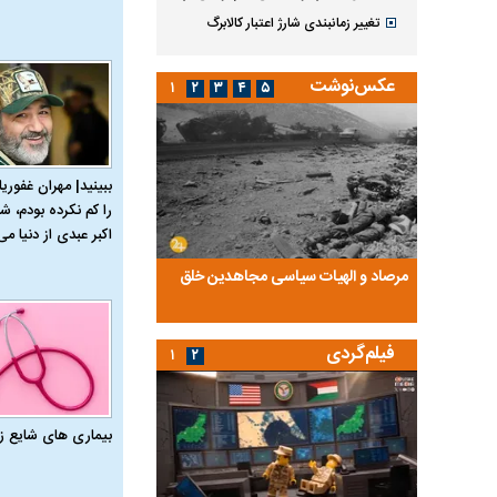
تغییر زمانبندی‌ شارژ اعتبار کالابرگ
عکس‌نوشت
۱
۲
۳
۴
۵
ببینید| مهران غفوریا
را کم نکرده بودم، شا
اکبر عبدی از دنیا می‌
ضا تختی و
مرصاد و الهیات سیاسی مجاهدین خلق
آخرین پرده از حیات سی
روایتی از آخرین مصاحبه‌
فیلم‌گردی
۱
۲
بیماری‌ های شایع ز