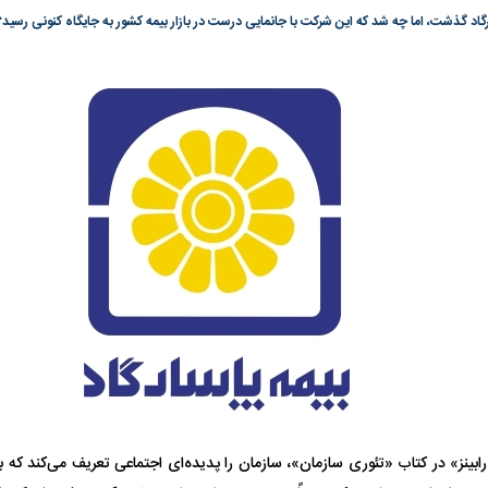
گونی رژیم و
مطالعه رفتار هیستریک صدا و سیما علیه
در وزارت نفت «ر
بیر نشد؟ | پشت
کمپین نه به اعدام
پاسخگویی احساس 
ه تجارت پهپاد‌ ۱۵۰۰ دلاری که
نفت وزیر است و ت
حساب آنها می‌رود
رصد شوند
به بورس
پرواز ۱۰۰ هزار واحدی شاخص کل بورس
بورس تهران رکور
ابینز» در کتاب «تئوری سازمان»، سازمان را پدیده‌ای اجتماعی تعریف می‌کند که