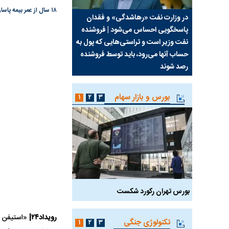
۱۸ سال از عمر بیمه پاسارگاد گذشت، اما چه شد که این شرکت با جانمایی درست در بازار بیمه کشور به جایگاه کنونی رسید؟
سیما علیه
در وزارت نفت «رهاشدگی» و فقدان
چرا رویای آمریکایی سرن
پاسخگویی احساس می‌شود | فروشنده
نابودی محور مقاومت تع
نفت وزیر است و تراستی‌هایی که پول به
پرد
حساب آنها می‌رود، باید توسط فروشنده
واشنگتن را زمین زد
رصد شوند
بورس و بازار سهام
۱
۲
۳
بورس تهران رکورد شکست
سیگنال مثبت دیپلماسی 
رویداد۲۴|
«استیفن ر
تکنولوژی جنگی
۱
۲
۳