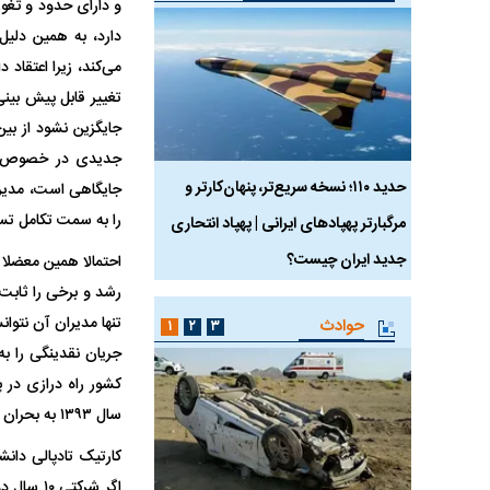
و دارای حدود و ثغو
دارد، به همین دلیل
می‌کند، زیرا اعتقاد
تغییر قابل پیش بینی 
جایگزین نشود از بی
جدیدی در خصوص شکل
 ماسک
حدید ۱۱۰؛ نسخه سریع‌تر، پنهان‌کارتر و
هواپیمای مرموز E-11A BACN چیست؟
جایگاهی است، مدیریت
را به سمت تکامل تسر
مرگبارتر پهپادهای ایرانی | پهپاد انتحاری
جدید ایران چیست؟
احتمالا همین معضلا
رشد و برخی را ثابت 
تنها مدیران آن نتوا
حوادث
۱
۲
۳
جریان نقدینگی را 
سال ۱۳۹۳ به بحران رسید، به عبارت دیگر در حالی که قریب به یک دهه از عمر فعالیت هایش گذشته بود.
کارتیک تادپالی دانش
اگر شرکت