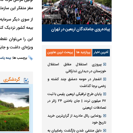
اولین مراحل مرگ گام
مغز متفکر این سازمان
از سوی دیگر سرمایه 
بیمه کشور نزدیک کند
پیاده‌روی جاماندگان اربعین در تهران
این را می‌توان نقطه
ویژه‌ای داشت و جایگا
آخرین اخبار
پربازدید ها
پربحث ترین عناوین
برچسب ها:
بیمه پاسا
پیروزی استقلال مقابل استقلال
خوزستان در دیداری تدارکاتی
گردشگری
انفجار در حومه دمشق چند کشته و
زخمی برجا گذاشت
پایان طرح ترافیکی اربعین پلیس با ثبت
۶۷ میلیون تردد | جان باختن ۲۴ زائر در
تصادفات اربعینی
رونمایی رئال مادرید از گران‌ترین خرید
تاریخ خود
دلیل منتفی شدن بازگشت رضاییان به