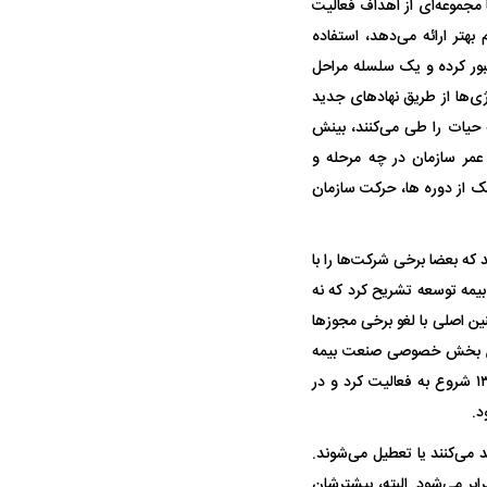
مجموعه‌ای از اهداف فعالیت
هتر ارائه می‌دهد، استفاده
 عبور کرده و یک سلسله مراحل
ژی‌ها از طریق نهاد‌های جدید
 حیات را طی می‌کنند، بینش
مر سازمان در چه مرحله و
ه سریع‌تر، پنهان‌کارتر و
هواپیمای مرموز E-11A BACN چیست؟
 یک از دوره ها، حرکت سازمان
یرانی | پهپاد انتحاری
؟
ه بعضا برخی شرکت‌ها را با
بیمه توسعه تشریح کرد که نه
ین اصلی با لغو برخی مجوز‌ها
تین بخش خصوصی صنعت بیمه
کشور راه درازی در پیش داشته باشد در دهه دوم زندگیش به مرحله ادغام رسید. توسعه در سال ۱۳۸۲ شروع به فعالیت کرد و در
 می‌کنند یا تعطیل می‌شوند.
ه‌برابر می‌شود. البته، بیشترشان