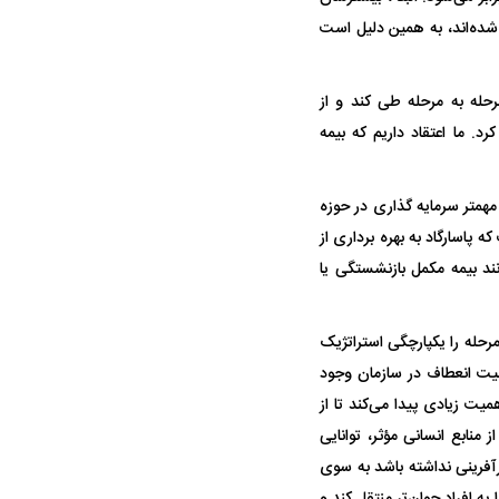
رج شده‌اند، به همین دلیل است
واژگونی مرگبار سمند در اصفهان | ۴ نفر
عکس| ماجرای کشف جسد ناشناس که
توسط حیوانات خورده شد
مرحله به مرحله طی کند و از
د. ما اعتقاد داریم که بیمه
همتر سرمایه گذاری در حوزه
پاسارگاد به بهره برداری از
د بیمه مکمل بازنشستگی یا
ار سه خرید کلیدی
پیشنهاد ۱۳۲میلیاردی رامین رضاییان به
بازگشت اندو
حله را یکپارچگی استراتژیک
استقلال
هافبک گابنی
بلیت انعطاف در سازمان وجود
میت زیادی پیدا می‌کند تا از
منابع انسانی مؤثر، توانایی
ارآفرینی نداشته باشد به سوی