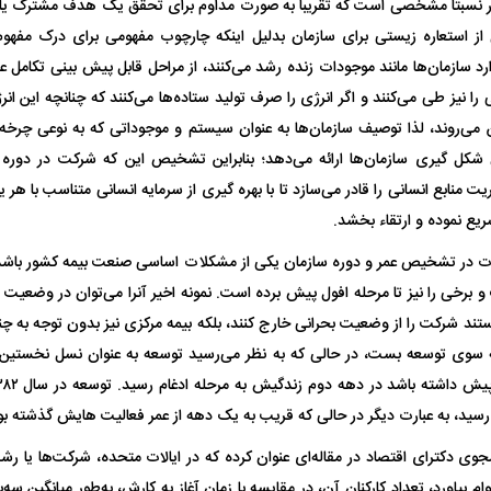
ر نسبتا مشخصی است که تقریباً به صورت مداوم برای تحقق یک هدف مشترک یا 
 از استعاره زیستی برای سازمان بدلیل اینکه چارچوب مفهومی برای درک مفهوم ب
 دارد سازمان‌ها مانند موجودات زنده رشد می‌کنند، از مراحل قابل پیش بینی تکامل
را نیز طی می‌کنند و اگر انرژی را صرف تولید ستاده‌ها می‌کنند که چنانچه این انر
ن می‌روند، لذا توصیف سازمان‌ها به عنوان سیستم و موجوداتی که به نوعی چرخه
 گیری سازمان‌ها ارائه می‌دهد؛ بنابراین تشخیص این که شرکت در دوره ع
فضاپیمای «استارشیپ» ایلان ماسک
حدید ۱۱۰؛ نسخ
 منابع انسانی را قادر می‌سازد تا با بهره گیری از سرمایه انسانی متناسب با هر
یع نموده و ارتقاء بخشد.
چیست؟
مرگبارتر پهپادهای ا
جدید ایران چیست
ت در تشخیص عمر و دوره سازمان یکی از مشکلات اساسی صنعت بیمه کشور باشد ک
و برخی را نیز تا مرحله افول پیش برده است. نمونه اخیر آنرا می‌توان در وضعیت 
نستند شرکت را از وضعیت بحرانی خارج کنند، بلکه بیمه مرکزی نیز بدون توجه به چن
به سوی توسعه بست، در حالی که به نظر می‌رسید توسعه به عنوان نسل نخس
جوی دکترای اقتصاد در مقاله‌ای عنوان کرده که در ایالات متحده، شرکت‌ها یا رشد
ی ۱۰ سال دوام بیاورد، تعداد کارکنان آن، در مقایسه با زمان آغاز به کارش، به‌طور میانگین س