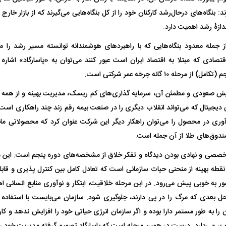
رند: بنگاه‌های درحال‌رشد کارکنان خود را از کل بنگاه‌هایی می‌گیرند که از بازار خا
 ناشناس که
مرگ دلخراش دختر ۱۸ ساله بر اثر برق
دازۀ رشد اهمیت دارد.
گرفتگی
کشته شدند
از جمله معدود بنگاه‌هایی که با راهبرد‌های هوشمندانه توانسته مسیر رشد را 
ادی که مبتلا به اقتصاد ایران است عبور کنند می‌توان به «پاسارگاد» اشاره کر
مرحله ۱۰ گانه چرخه عمر شرکتی است.
زایش صعودی و مطمئن آن، سرمایه گذاری‌های کم ریسک، مدیریت بهینه و از همه م
یجیتال که می‌تواند انقلاب دیگری را در صنعت بیمه رقم زند چند راهکاری است که 
ی در محصول را می‌توان راهکار دیگر این شرکت عنوان کرد که محصولاتی مانن
ندوق‌های طلا از آن جمله است.
لال منتفی شد؛
ابهام بزرگ درباره قرارداد یاسر آسانی؛
پرسپولیس در انتظ
صی و نهادی بودن دیدگاه و تفکر خلاق از مشخصه‌های دوره پنجم است. این مر
انتخاب تیم جدید
اولین چالش حقوقی استقلال
پیش از شروع لیگ
 نقطه بهینه از منحنی حیات سازمانی است که تعادل کامل بین کنترل پذیری و قا
مور به خوبی پیش می‌رود. در این مرحله خلاقیت، ابتکار و نوآوری منابع انسانی اه
ل بعدی که مرگ را در پی دارند، جلوگیری شود. سازمان می‌بایست با استفاده از 
ن را به طور مستمر دارا بوده و اگر سازمان انرژی حیاتی خود را افزایش ندهد و ک