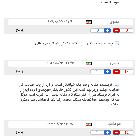
سوسیالیست
مهدوی
|
|
۱۷:۴۱ - ۱۴۰۴/۰۸/۰۷
پاسخ
10
0
چه عجب، دستتون درد نکنه، یک گزارش تاریخی عالی
حسنی
|
|
۲۱:۳۶ - ۱۴۰۴/۰۸/۲۳
پاسخ
1
14
نویسنده مقاله واقعا یک خیانتکار است و آرد از یک خیانت کار
حمایت میکند وزیر بهداشت این کشور جنایتکار خون‌های آلوده ایدز را
به ایران فرستاد هزاران نفر مبتلا کرد مقاله نویس بی شرف آمده دوگل
سه گل ومحمد رضا تعریف میکند محمد رضا بغیر از عیاشی هنر دیگری
نداشت
هوخشتره
|
|
۱۰:۰۵ - ۱۴۰۴/۰۹/۰۴
پاسخ
1
12