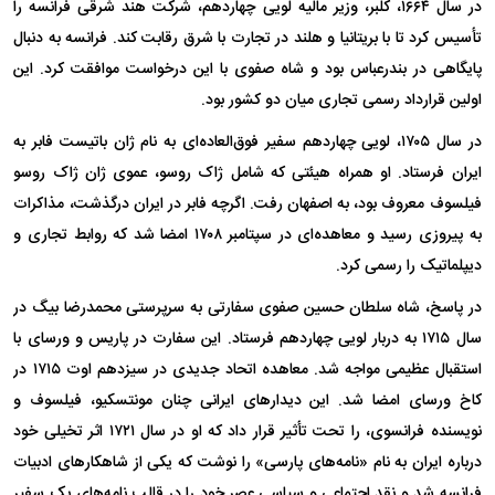
در سال ۱۶۶۴، کلبر، وزیر مالیه لویی چهاردهم، شرکت هند شرقی فرانسه را
تأسیس کرد تا با بریتانیا و هلند در تجارت با شرق رقابت کند. فرانسه به دنبال
پایگاهی در بندرعباس بود و شاه صفوی با این درخواست موافقت کرد. این
اولین قرارداد رسمی تجاری میان دو کشور بود.
در سال ۱۷۰۵، لویی چهاردهم سفیر فوق‌العاده‌ای به نام ژان باتیست فابر به
ایران فرستاد. او همراه هیئتی که شامل ژاک روسو، عموی ژان ژاک روسو
فیلسوف معروف بود، به اصفهان رفت. اگرچه فابر در ایران درگذشت، مذاکرات
به پیروزی رسید و معاهده‌ای در سپتامبر ۱۷۰۸ امضا شد که روابط تجاری و
دیپلماتیک را رسمی کرد.
در پاسخ، شاه سلطان حسین صفوی سفارتی به سرپرستی محمدرضا بیگ در
سال ۱۷۱۵ به دربار لویی چهاردهم فرستاد. این سفارت در پاریس و ورسای با
استقبال عظیمی مواجه شد. معاهده اتحاد جدیدی در سیزدهم اوت ۱۷۱۵ در
کاخ ورسای امضا شد. این دیدار‌های ایرانی چنان مونتسکیو، فیلسوف و
نویسنده فرانسوی، را تحت تأثیر قرار داد که او در سال ۱۷۲۱ اثر تخیلی خود
درباره ایران به نام «نامه‌های پارسی» را نوشت که یکی از شاهکار‌های ادبیات
فرانسه شد و نقد اجتماعی و سیاسی عصر خود را در قالب نامه‌های یک سفیر