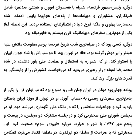
دوگل، رئیس‌جمهور فرانسه، همراه با همسرش ایوون و هیئتی صدنفره شامل
خبرنگاران، مشاوران و دیپلمات‌ها از پله‌های هواپیما پایین آمدند. شاه
محمدرضا پهلوی و ملکه فرح دیبا در انتظارشان ایستاده بودند. این لحظه آغاز
یکی از مهم‌ترین سفر‌های دیپلماتیک قرن بیستم به خاورمیانه بود.
دوگل، کسی بود که در سیاه‌ترین شب تاریخ فرانسه پرچم مقاومت ملتش علیه
هیتلر را بر دوش گرفته بود، حالا در تهران بود تا دوستی‌اش با شاه جوان ایران
را استوار کند. او که همواره به استقلال و عظمت ملی باور داشت، در شاه
محمدرضا نمونه‌ای از رهبری می‌دید که می‌خواست کشورش را از وابستگی به
قدرت‌های بزرگ رها کند.
برنامه چهارروزه دوگل در ایران چنان غنی و متنوع بود که می‌توان آن را یکی از
جامع‌ترین سفر‌های رسمی به حساب آورد. او در تهران از موزه ایران باستان
بازدید کرد و جواهرات سلطنتی را که در بانک ملی نگهداری می‌شد دید. او در
مجلس شورای ملی سخنرانی کرد و در جلسه مشترک دو مجلس، در بیست و
پنجم مهر ۱۳۴۲، با شور و حرارت درباره «نیروی سوم» صحبت کرد. این
سخنرانی که با صراحت از سلطه دو ابرقدرت در منطقه انتقاد می‌کرد، انعکاس