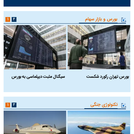
بورس و بازار سهام
۱
۲
بورس تهران رکورد شکست
سیگنال مثبت دیپلماسی به بورس
ب
تکنولوژی جنگی
۱
۲