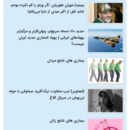
ببینید| مهران غفوریان: اگر وزنم را کم نکرده بودم،
شاید قبل از اکبر عبدی از دنیا می‌رفتم!
حدید ۱۱۰؛ نسخه سریع‌تر، پنهان‌کارتر و مرگبارتر
پهپادهای ایرانی | پهپاد انتحاری جدید ایران
چیست؟
بیماری‌ های شایع مردان
(تصاویر) تیپ متفاوت نیک‌آفرید سماواتی با حوله
تن‌پوش در سریال کلاغ
بیماری‌ های شایع زنان