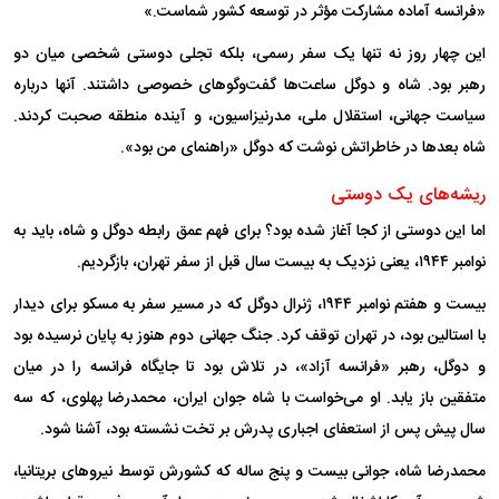
«فرانسه آماده مشارکت مؤثر در توسعه کشور شماست.»
این چهار روز نه تنها یک سفر رسمی، بلکه تجلی دوستی شخصی میان دو
رهبر بود. شاه و دوگل ساعت‌ها گفت‌و‌گو‌های خصوصی داشتند. آنها درباره
سیاست جهانی، استقلال ملی، مدرنیزاسیون، و آینده منطقه صحبت کردند.
شاه بعد‌ها در خاطراتش نوشت که دوگل «راهنمای من بود».
ریشه‌های یک دوستی
اما این دوستی از کجا آغاز شده بود؟ برای فهم عمق رابطه دوگل و شاه، باید به
نوامبر ۱۹۴۴، یعنی نزدیک به بیست سال قبل از سفر تهران، بازگردیم.
بیست و هفتم نوامبر ۱۹۴۴، ژنرال دوگل که در مسیر سفر به مسکو برای دیدار
با استالین بود، در تهران توقف کرد. جنگ جهانی دوم هنوز به پایان نرسیده بود
و دوگل، رهبر «فرانسه آزاد»، در تلاش بود تا جایگاه فرانسه را در میان
متفقین باز یابد. او می‌خواست با شاه جوان ایران، محمدرضا پهلوی، که سه
سال پیش پس از استعفای اجباری پدرش بر تخت نشسته بود، آشنا شود.
محمدرضا شاه، جوانی بیست و پنج ساله که کشورش توسط نیرو‌های بریتانیا،