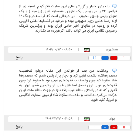
با دیدن اخبار و گزارش های این سایت فکر کردم شعبه ای از
فرانس ۲۴ را می بینم . یک عنوان : همسایه شرور (روسیه ) و یک
عنوان رئیس جمهور محبوب . ابن درحالی است که فرانسه در جنگ ۱۲
لوله رسما حامی رژیم صهیونی بوده و در غزه در کشتارها نقش آفرینی
کرده و روسیه در سالهای اخیر حامی ایران بوده و بزرگترین شریک
راهبردی نظامی ایران می تواند باشد اگر غربزده ها بگذارند
همشهری
|
|
۰۸:۵۰ - ۱۴۰۴/۱۰/۱۳
پاسخ
11
1
برداشت من بعد از خواندن این مقاله درباره شخصیت
محمدرضاشاه بشدت تغییر کرد و دچار پارادوکس شدم که محمدرضا
شاه سقوط کرد چون وابسته به قدرت‌های غربی بود یا سقوط کرد چون
قدرت‌های غربی توان تحمل استقلال طلبی او و تبدیل شدن ایران به
قدرتی که نه در راستای منافع غرب بلکه تنها در جهت منافع ملت ایران
حرکت می‌کنرد نداشتند و مقدمات سقوط شاه از درون سفارت انگلیس
و آمریکا کلید خورد
جواد
|
|
۲۳:۵۸ - ۱۴۰۴/۱۲/۲۳
پاسخ
1
0