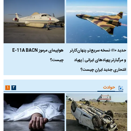
حدید ۱۱۰؛ نسخه سریع‌تر، پنهان‌کارتر
هواپیمای مرموز E-11A BACN
ف
و مرگبارتر پهپادهای ایرانی | پهپاد
چیست؟
م
انتحاری جدید ایران چیست؟
حوادث
۱
۲