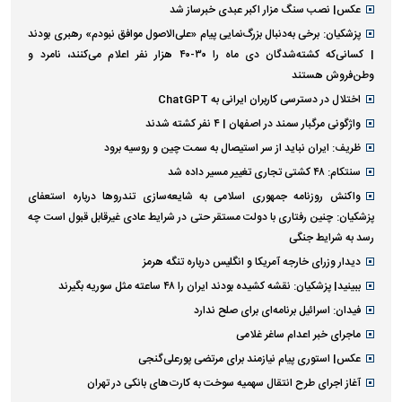
عکس| نصب سنگ مزار اکبر عبدی خبرساز شد
پزشکیان: برخی به‌دنبال بزرگ‌نمایی پیام «علی‌الاصول موافق نبودم» رهبری بودند
| کسانی‌که کشته‌شدگان دی ماه را ۳۰-۴۰ هزار نفر اعلام می‌کنند، نامرد و
وطن‌فروش هستند
اختلال در دسترسی کاربران ایرانی به ChatGPT
واژگونی مرگبار سمند در اصفهان | ۴ نفر کشته شدند
ظریف: ایران نباید از سر استیصال به سمت چین و روسیه برود
سنتکام: ۴۸ کشتی تجاری تغییر مسیر داده شد
واکنش روزنامه جمهوری اسلامی به شایعه‌سازی تندروها درباره استعفای
پزشکیان: چنین رفتاری با دولت مستقر حتی در شرایط عادی غیرقابل قبول است چه
رسد به شرایط جنگی
دیدار وزرای خارجه آمریکا و انگلیس درباره تنگه هرمز
ببینید| پزشکیان: نقشه کشیده بودند ایران را ۴۸ ساعته مثل سوریه بگیرند
فیدان: اسرائیل برنامه‌ای برای صلح ندارد
ماجرای خبر اعدام ساغر غلامی
عکس| استوری پیام نیازمند برای مرتضی پورعلی‌گنجی
آغاز اجرای طرح انتقال سهمیه سوخت به کارت‌های بانکی در تهران