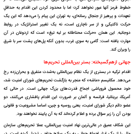
خطوط قرمز آنها عبور نخواهد کرد؛ اما با محدود کردن این اقدام به حداقلِ
تعهدات و پرهیز از جنجال رسانه‌ای، به تهران این پیام را می‌دهد که این یک
حرکت تاکتیکی و از سر ناچاری است، نه یک تغییر استراتژیک در روابط
دوجانبه. این همان «حرکت محتاطانه بر لبه تیغ» است که اردوغان در آن
مهارت یافته است: گامی به سوی غرب، بدون آنکه پل‌های پشت سر با شرق
را ویران کند.
جهانی ازهم‌گسیخته: بستر بین‌المللی تحریم‌ها
اقدام ترکیه در بستری از یک نظام بین‌المللی به‌شدت متفرق و بحران‌زده رخ
می‌دهد. مکانیسم «ماشه» که منجر به بازگشت تحریم‌های شورای امنیت شد،
خود محصول فروپاشی اجماع قدرت‌های بزرگ جهانی است. در حالی که
آمریکا، بریتانیا، فرانسه و آلمان بر ضرورت این اقدام پافشاری می‌کنند، دو
عضو دائم دیگر شورای امنیت، یعنی روسیه و چین، اساسا مشروعیت و قانونی
بودن آن را زیر سؤال برده و اعلام کرده‌اند که به آن پایبند نخواهند بود.
این شکاف عمیق در عالی‌ترین نهاد امنیت بین‌المللی، عملا تحریم‌های سازمان
ملل را از یک ابزار اجماع جهانی به یک سلاح جناحی تبدیل کرده است. در