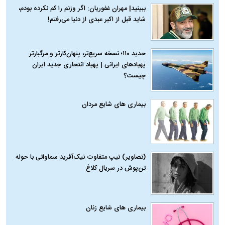
ببینید| مهران غفوریان: اگر وزنم را کم نکرده بودم،
شاید قبل از اکبر عبدی از دنیا می‌رفتم!
حدید ۱۱۰؛ نسخه سریع‌تر، پنهان‌کارتر و مرگبارتر
پهپادهای ایرانی | پهپاد انتحاری جدید ایران
چیست؟
بیماری‌ های شایع مردان
(تصاویر) تیپ متفاوت نیک‌آفرید سماواتی با حوله
تن‌پوش در سریال کلاغ
بیماری‌ های شایع زنان