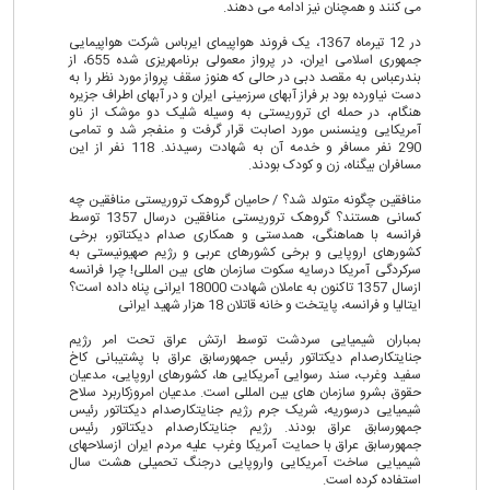
می کنند و همچنان نیز ادامه می دهند.
در 12 تیرماه 1367، یک فروند هواپیمای ایرباس شرکت هواپیمایی
جمهوری اسلامی ایران، در پرواز معمولی برنامه‏ریزی شده 655، از
بندرعباس به مقصد دبی در حالی که هنوز سقف پرواز مورد نظر را به
دست نیاورده بود بر فراز آب‏های سرزمینی ایران و در آب‏های اطراف جزیره
هنگام، در حمله ای تروریستی به وسیله شلیک دو موشک از ناو
آمریکایی وینسنس مورد اصابت قرار گرفت و منفجر شد و تمامی
290 نفر مسافر و خدمه آن به شهادت رسیدند. 118 نفر از این
مسافران بی‏گناه، زن و کودک بودند.
منافقین چگونه متولد شد؟ / حامیان گروهک تروریستی منافقین چه
کسانی هستند؟ گروهک تروریستی منافقین درسال 1357 توسط
فرانسه با هماهنگی، همدستی و همکاری صدام دیکتاتور، برخی
کشورهای اروپایی و برخی کشورهای عربی و رژیم صهیونیستی به
سرکردگی آمریکا درسایه سکوت سازمان های بین المللی! چرا فرانسه
ازسال 1357 تاکنون به عاملان شهادت 18000 ایرانی پناه داده است؟
ایتالیا و فرانسه، پایتخت و خانه قاتلان 18 هزار شهید ایرانی
بمباران شیمیایی سردشت توسط ارتش عراق تحت امر رژیم
جنایتکارصدام دیکتاتور رئیس جمهورسابق عراق با پشتیبانی کاخ
سفید وغرب، سند رسوایی آمریکایی ها، کشورهای اروپایی، مدعیان
حقوق بشرو سازمان های بین المللی است. مدعیان امروزکاربرد سلاح
شیمیایی درسوریه، شریک جرم رژیم جنایتکارصدام دیکتاتور رئیس
جمهورسابق عراق بودند. رژیم جنایتکارصدام دیکتاتور رئیس
جمهورسابق عراق با حمایت آمریکا وغرب علیه مردم ایران ازسلاحهای
شیمیایی ساخت آمریکایی واروپایی درجنگ تحمیلی هشت سال
استفاده کرده است.