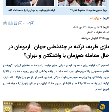
چرا محور مقاومت سقوط نکرد؟
اینفانتینو باید به مهدی تاج حسادت کند
»
تاریخ
برگزیده
تاریخ انتشار:
۱۱:۰۰ - ۲۲ مهر ۱۴۰۴
تعداد نظرات:
۳ نظر
رویداد۲۴ گزارش می‌دهد؛
بازی ظریف ترکیه در چندقطبی جهان | اردوغان در
حال معامله هم‌زمان با واشنگتن و تهران؟
تصمیم تازه ترکیه برای مسدود کردن دارایی‌های مرتبط با برنامه هسته‌ای ایران، اگرچه در
ظاهر همسویی با تحریم‌های غرب است، اما در واقع بخشی از بازی پیچیده قدرت در آنکارا
میان واشنگتن و تهران محسوب می‌شود؛ حرکتی نمادین که بیش از هر چیز، بازتاب اضطراب
ترکیه از پرونده «هالک‌بانک» و تلاشش برای حفظ توازن در میدان ژئوپلیتیک چندقطبی
امروز است.