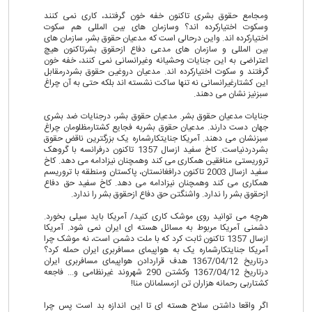
ومجامع حقوق بشری تاکنون خفه خون گرفتند، کاری نمی کنند
وسکوت اختیارکرده اند؟ وسازمان های بین المللی هم سکوت
اختیارکرده اند. واین درحالی است که مدعیان حقوق بشر، سازمان های
بین المللی و سازمان های مدعی دفاع ازحقوق بشرتاکنون هیچ
اعتراضی به این جنایات وحشیانه وغیرانسانی نمی کنند، خفه خون
گرفتند و سکوت اختیارکرده اند. مدعیان دروغین حقوق بشردرمقابل
این کشتارغیرانسانی نه تنها ساکت نشسته اند بلکه حتی به آن چراغ
سبزنیز نشان می دهند.
جنایات مدعیان حقوق بشر. مدعیان حقوق بشر، درجنایات ضد بشری
جهان دست دارند. مدعیان حقوق بشربه فجایع کشتارمظلومان چراغ
سبزنشان می دهند. آمریکا جنایتکارشماره یک بزرگترین ناقض حقوق
بشردردنیاست. کاخ سفید ازسال 1357 تاکنون درفرانسه با گروهک
تروریستی منافقین همکاری می کند وهمچنان نیزادامه می دهد. کاخ
سفید ازسال 2003 تاکنون درافغانستان، پاکستان ومنطقه با تروریسم
همکاری می کند وهمچنان نیزادامه می دهد. کاخ سفید حق دفاع
ازحقوق بشر را ندارد. واشنگتن حق دفاع ازحقوق بشر را ندارد.
هرچه می توانید روی موشک کاری کنید/ آمریکا باید سیلی بخورد.
دشمنی آمریکا مربوط به مسائل هسته ای ایران نمی شود. آمریکا
ازسال 1357 تاکنون ثابت کرد که با ملت دشمن است، نه موشک چرا
آمریکا جنایتکارشماره یک به هواپیمای مسافربری ایران حمله کرد؟
درتاریخ 1367/04/12 هدف قراردادن هواپیمای مسافربری ایران
درتاریخ 1367/04/12 وکشتن 290 شهروند غیرنظامی و... فاجعه
کشتاربی رحمانه هزاران تن ازمسلمانان منا!
اگر واقعا داشتن سلاح هسته ای تا این اندازه بد است پس چرا