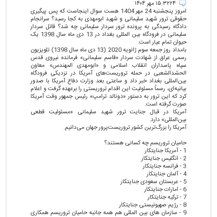
۱۵:۳۲۲۴ مهر ۱۴۰۴
امروز پنجشنبه 24 مهر 1404 هست سوال اینجاست که پس پیگیری
حقوقی ترور شهید سلیمانی و شهید ابومهدی به کجا رسید؟ سرانجام
دادگاه رسیدگی به پرونده ترور سردار سلیمانی چه شد؟ قاتل سردار
سلیمانی در فرودگاه بین المللی بغداد در 13 دی ماه سال 1398 یک
حیوان تمام عیار است.
بامداد روز جمعه سوم ژانویه 2020 (13 دی ماه سال 1398) تلویزیون
رسمی عراق از شهادت سردار «قاسم سلیمانی» فرمانده نیروی قدس
سپاه پاسداران انقلاب اسلامی و «ابومهدی المهندس» معاون
الحشدالشعبی در حمله تروریست‌های آمریکا در نزدیکی فرودگاه
بین‌المللی بغداد خبر داد و ساعتی بعد وزارت دفاع آمریکا با صدور
بیانیه‌ای، رسماً مسئولیت این اقدام تروریستی را برعهده گرفت و اعلام
کرد که این ترور به دستور «دونالد ترامپ» رئیس جمهور وقت آمریکا
صورت گرفته است.
آمریکا در قبال جنایت ترور شهید سلیمانی «مسئولیت قطعی
بین‌المللی» دارد.
آمریکا را بزرگ‌ترین کشور تروریست‌پرور جهان می‌دانیم.
حامیان تروریسم چه کسانی هستند؟
1 - آمریکا جنایتکار
2 - انگلیس جنایتکار
3 - فرانسه جنایتکار
4 - آلمان جنایتکار
5 - عربستان سعودی جنایتکار
6 - امارات جنایتکار
7 - ترکیه جنایتکار
8 - رژیم صهیونیستی جنایتکار
9 - سازمان های بین المللی هم همه جانبه حامیان تروریسم همکاری