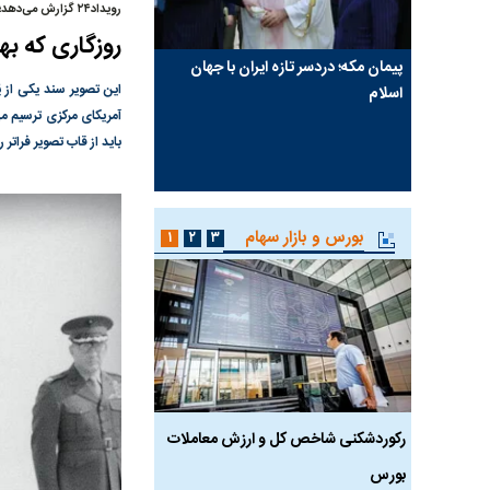
رویداد۲۴ گزارش می‌دهد؛
روزگاری که به
فقدان
پیمان مکه؛ دردسر تازه ایران با جهان
کنوانسیون خزر؛ ترکمانچا
این تصویر سند یکی از 
فروشنده
اسلام
یک سوءتفاهم تاریخی؟
آمریکای مرکزی ترسیم می
که پول به
باید از قاب تصویر فراتر رفت و به اعما
 فروشنده
بورس و بازار سهام
۱
۲
۳
خص کل و
رکوردشکنی شاخص کل و ارزش معاملات
رکوردشکنی تاریخی بو
بورس
وارد کانال ۵.۵ میلیون واحد شد