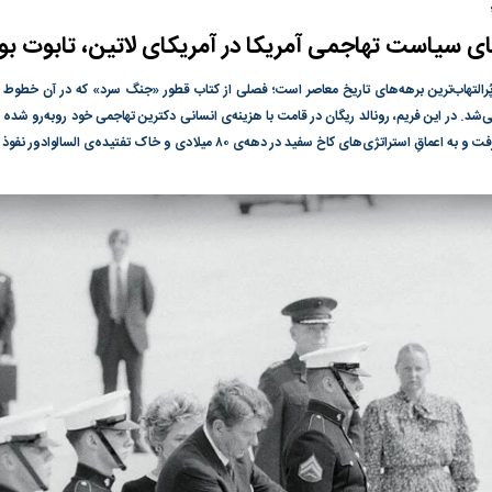
ای سیاست تهاجمی آمریکا در آمریکای لاتین، تابوت بو
ی جدید یا پایان
در وزارت نفت «رهاشدگی» و فقدان
پیمان مکه؛ دردسر ت
پُرالتهاب‌ترین برهه‌های تاریخ معاصر است؛ فصلی از کتاب قطور «جنگ سرد» که در آن خطوط 
پاسخگویی احساس می‌شود | فروشنده
اسلام
‌شد. در این فریم، رونالد ریگان در قامت با هزینه‌ی انسانی دکترین تهاجمی خود رو‌به‌رو شد
نفت وزیر است و تراستی‌هایی که پول به
قِ استراتژی‌های کاخ سفید در دهه‌ی ۸۰ میلادی و خاک تفتیده‌ی السالوادور نفوذ کرد.
حساب آنها می‌رود، باید توسط فروشنده
رصد شوند
رس؛ شاخص کل
هجوم نقدینگی به بورس؛ شاخص کل و
رکوردشکنی شاخص 
هم‌وزن در قله تاریخی
بورس