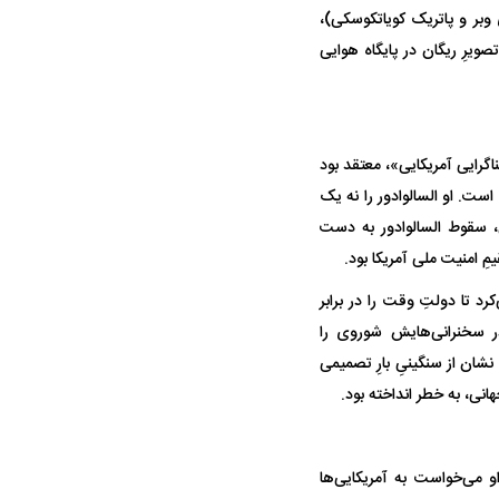
وبر و پاتریک کویاتکوسکی)،
صویرِ ریگان در پایگاه هوایی
حادثه هولناک در پاساژ علاءالدین ۶ نفر را
ردپای سیاست در یک جنایت مرموز؛
د
ماجرای قتل مداح معروف چیست؟
ناگرایی آمریکایی»، معتقد بود
ست. او السالوادور را نه یک
ن، سقوط السالوادور به دست
 امنیت ملی آمریکا بود.
د تا دولتِ وقت را در برابر
ر سخنرانی‌هایش شوروی را
نشان از سنگینیِ بارِ تصمیمی
پولیس نهایی شد؛
پرسپولیس از جذب حسین‌نژاد عقب
بازی‌های لیگ
هانی، به خطر انداخته بود.
وز
کشید؛ رضایتنامه ۲ میلیون دلاری مانع
برگزار می‌شو
انتقال
و می‌خواست به آمریکایی‌ها