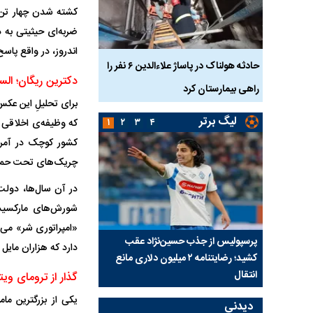
کشته شدن چهار تن ا
ضربه‌ای حیثیتی به د
اندروز، در واقع پاس
بازداشت
حادثه هولناک در پاساژ علاءالدین ۶ نفر را
ردپای سیاست در یک جنا
دکترین ریگان؛ الس
پلک
راهی بیمارستان کرد
ماجرای قتل مداح معر
برای تحلیلِ این عکس،
لیگ برتر
که وظیفه‌ی اخلاقی و
۱
۲
۳
۴
کشور کوچک در آمریک
چریک‌های تحت حمایت 
در آن سال‌ها، دولت 
شورش‌های مارکسیس
«امپراتوری شر» می‌نا
ی شد؛
پرسپولیس از جذب حسین‌نژاد عقب
بازی‌های لیگ برتر فوتبا
دارد که هزاران مایل 
کشید؛ رضایتنامه ۲ میلیون دلاری مانع
برگزار می‌شود
انتقال
گذار از ترومای وی
یکی از بزرگترین ما
دیدنی