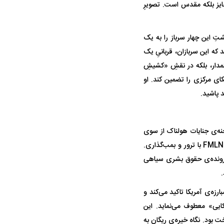
جایز بلکه مقدس است. تصویرِ
شتِ این چهار سرباز را به یک
که این سربازان، قربانیِ یک
مدار، بلکه در نقشِ «کشیشِ
کای مرکزی را تضمین کند. او
د پاشید.
شت این عکس، تاریخِ یک «جنگ کثیف» است. السالوادور در میانه‌ی دهه‌ی ۸۰، صحنه‌ی جنایات هولناک از سوی
هر دو طرف درگیر بود. دولتِ تحت حمایت آمریکا با «جوخه‌های مرگ» شناخته می‌شد و چریک‌های FMLN با ترور و بمب‌گذاری.
ه پرونده‌ی حقوق بشری سیاهی
رزه‌ی آمریکا تاکید می‌کند و
کایی» معطوف می‌نماید. این
ت بود. نگاه خیره‌ی ریگان به