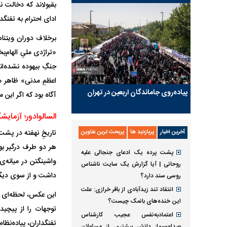
بقبولاند که دخالت ن
ادای احترام به تفنگد
برخلاف دوران ویتنام
«تراژدی ملیِ الهام‌
جنگِ بیهوده نشده‌ا
اعظمِ مدنی» ظاهر می
پیاده‌روی جاماندگان اربعین در تهران
آگاه بود که اگر این 
السالوادور؛ آزمای
آخرین اخبار
پربازدید ها
پربحث ترین عناوین
پشت پرده یک ادعای جنجالی علیه
واشینگتن در میانه‌ی
روحانی | آیا گزارش یک سایت ناشناس
داشت و از سوی دیگر
روسی سند دارد؟
انتقاد تند زیدآبادی از باقر خرازی: علت
این عکس، لحظه‌ای از 
این خنده‌های بانمک چیست؟
توجهات را از پیچید
اعتمادبه‌نفس عجیب کارشناس
تفنگداران، پیاده‌نظا
صداوسیما: دانش بیشتری از مسئولان