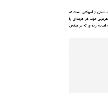
ت، نمادی از آمریکایی است که
مونیِ خود، هر هزینه‌ای را
 است؛ اراده‌ای که در میانه‌ی
در دوران قاجار چگونه
مردی که سر خم نکرد؟ | غلامرضا تختی و
مرصاد و ال
حکومت پهلوی