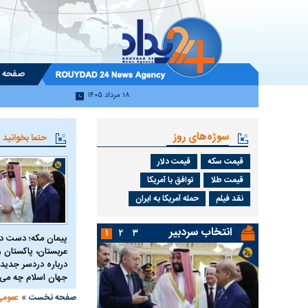
صفحه 
۱۸ مرداد ۱۴۰۵
سوژه‌های روز
حتما بخوانید
قیمت سکه
قیمت دلار
قیمت طلا
توافق با آمریکا
نقد فیلم
حمله آمریکا به ایران
انتخاب سردبیر
۱
۲
۳
پیمان مکه؛ دست 
عربستان، پاکستان و 
درباره دردسر جدید 
جهان اسلام چه می 
»
صفحه نخست
عمومی