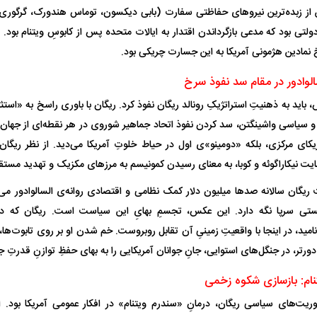
ز زبده‌ترین نیرو‌های حفاظتی سفارت (بابی دیکسون، توماس هندورک، گرگوری 
ولتی بود که مدعی بازگرداندن اقتدار به ایالات متحده پس از کابوسِ ویتنام بود. ت
خ نمادین هژمونی آمریکا به این جسارت چریکی بود.
یت مرموز؛
جراحان قلابی در شمال تهران بازداشت
الوادور در مقام سد نفوذ سرخ
وف چیست؟
شدند؛ از تزریق فیلر تا جراحی پلک
راهی بیمارستان کر
 باید به ذهنیتِ استراتژیکِ رونالد ریگان نفوذ کرد. ریگان با باوری راسخ به «استث
 سیاسی واشینگتن، سد کردن نفوذ اتحاد جماهیر شوروی در هر نقطه‌ای از جهان ا
ای مرکزی، بلکه «دومینو»‌ی اول در حیاط خلوتِ آمریکا می‌دید. از نظر ریگا
نیکاراگوئه و کوبا، به معنای رسیدن کمونیسم به مرز‌های مکزیک و تهدید مستقیمِ
ریگان سالانه صد‌ها میلیون دلار کمک نظامی و اقتصادی روانه‌ی السالوادور می‌کر
تی سرپا نگه دارد. این عکس، تجسمِ بهایِ این سیاست است. ریگان که د
مید، در اینجا با واقعیتِ زمینیِ آن تقابل روبروست. خم شدن او بر روی تابوت‌ها، 
ل با تماشاگر
رقم نجومی رضایتنامه مدافع موردنظر
دو خرید جدید پرس
دورتر، در جنگل‌های استوایی، جانِ جوانان آمریکایی را به بهای حفظِ توازنِ قدرتِ ج
پرسپولیس لو رفت
امضای قرارداد امر
تنام: بازسازی شکوه زخمی
موریت‌های سیاسی ریگان، درمانِ «سندرم ویتنام» در افکار عمومی آمریکا بود. ا