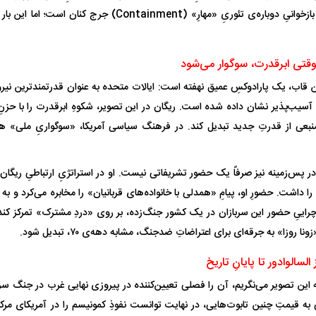
پرچم، گویی در حالِ بازخوانیِ دوباره‌ی تئوریِ «مهارِ» (inment
وقتی ابرقدرت، سوگوار می‌شود
ن قاب، یک پارادوکسِ عمیق نهفته است: ایالات متحده به عنوان قدرتمندترین نیرو
 آسیب‌پذیر نشان داده شده است. ریگان در این تصویر، شکوهِ ابرقدرت را با حزن
نبعی از قدرتِ جدید تبدیل کند. در فرهنگ سیاسی آمریکا، «سوگواریِ ملی» هم
 پس‌زمینه نیز صرفاً یک حضور تشریفاتی نیست. او در استراتژیِ ارتباطیِ ریگان،
 داشت. حضورِ او، پیامِ «همدلی با خانواده‌های قربانیان» را مخابره می‌کرد و به 
راییِ حضور این سربازان در یک کشور جنگ‌زده، بر روی «دردِ مشترک» تمرکز کند.
 روزا» به جرقه‌ای برای اعتراضاتِ ضدجنگ، مشابه دهه‌ی ۷۰، تبدیل شود.
لسالوادور تا پایانِ تاریخ
 این تصویر می‌نگریم، آن را فصلی تعیین‌کننده در پیروزی نهایی غرب در جنگ سرد 
 به قیمتِ چنین تابوت‌هایی، در نهایت توانست نفوذِ کمونیسم را در آمریکای مرکز