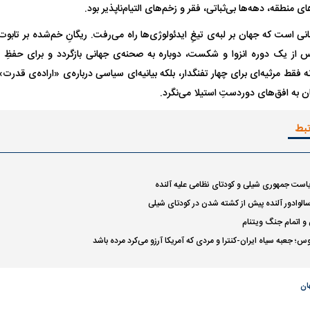
منطقه، دهه‌ها بی‌ثباتی، فقر و زخم‌های التیام‌ناپذیر بود.
انی است که جهان بر لبه‌ی تیغِ ایدئولوژی‌ها راه می‌رفت. ریگانِ خم‌شده بر تابو
 از یک دوره انزوا و شکست، دوباره به صحنه‌ی جهانی بازگردد و برای حفظِ هژ
نه فقط مرثیه‌ای برای چهار تفنگدار، بلکه بیانیه‌ای سیاسی درباره‌ی «اراده‌ی قدرت»
 به افق‌های دوردستِ استیلا می‌نگرد.
تبط
است جمهوری شیلی و کودتای نظامی علیه آلنده
الوادور آلنده پیش از کشته شدن در کودتای شیلی
 اتمام جنگ ویتنام
 جعبه سیاه ایران-کنترا و مردی که آمریکا آرزو می‌کرد مرده باشد
اسی یک سلسله |
ریشه‌های عزاداری ماه محرم در فرهنگ
عزاداری ماه محرم 
ان
ی شاه در ایران
و تاریخ ایران
انجام می‌شد؟