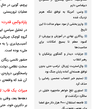
دیپلماسی دارم
عملیاتِ تروریستی.
ونس: آمریکا به توافق تنگه هرمز
نزدیک شده
پارادوکسِ قدرت؛ 
واریز بخشی از سود سهام عدالت تا این
در تحلیلِ سیاسیِ ای
تاریخ
ریاکاری نهادی در آموزش و پرورش؛ از
گروه‌ِ کوچکِ چریکی،
کمبود معلم تا بسیج امکانات برای
آسیب‌پذیری را به م
مناسبت‌ها
ملی» بوده است.
جزئیات دیدار و گفتگوی پزشکیان با
حضور نانسی ریگان در
رهبر انقلاب
سختِ نظامیِ دولت را
وال‌استریت ژورنال: ترامپ حتی بدون
توافق هسته‌ای آماده پایان جنگ بود
پاسخگویی درباره‌ی چ
تسنیم خبر انتصاب محسن رضایی را
آن شد که واقعه‌ی «زونا
حذف کرد
میراث یک قاب: از ا
استوری تلخ خواهر ماه‌چهره خلیلی در
سالگرد درگذشت او
دهه‌ها بعد، وقتی به
فاجعه استقلال؛ ۴۰۰ هزار دلار حق امضا
بر دکترینِ خود، حتی
برای موسی جنپو بی‌گل