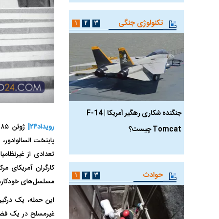
تکنولوژی جنگی
۱
۲
۳
جنگنده شکاری رهگیر آمریکا | F-14
حدید ۱۱۰؛ نسخه سریع‌
رویداد۲۴|
Tomcat چیست؟
مرگبارتر پهپادهای ایرانی 
جدید ایران چیست؟
تعدادی از غیرنظامی
حوادث
۱
۲
۳
مسلسل‌های خودکار، ج
این حمله، یک درگیر
غیرمسلح در یک فضای