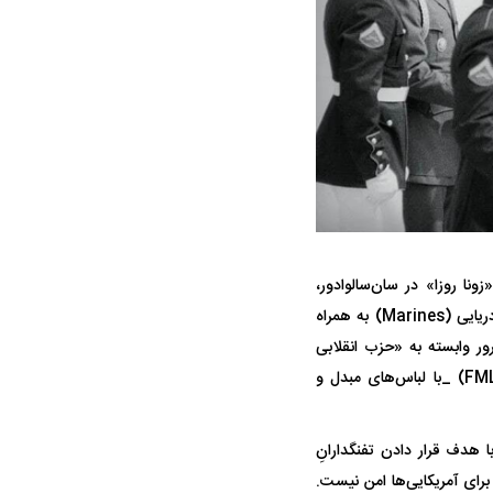
جنگنده شکاری رهگیر آمریکا | F-14
حدید ۱۱۰؛ نسخه سریع‌تر، پنهان‌کارتر و
«زونا روزا» در سان‌سالوادور،
مرگبارتر پهپادهای ایرانی | پهپاد انتحاری
پایتخت السالوادور، شاهد فاجعه‌ای بود که واشینگتن را در شوک فرو برد. در حالی که چهار تفنگدار دریایی (Marines) به همراه
جدید ایران چیست؟
ر وابسته به «حزب انقلابی
کارگران آمریکای مرکزی» (PRTC) _ شاخه‌ای تندرو از جبهه آزادی‌بخش ملی فارابوندو مارتی (FMLN) _با لباس‌های مبدل و
 هدف قرار دادن تفنگدارانِ
رای آمریکایی‌ها امن نیست.