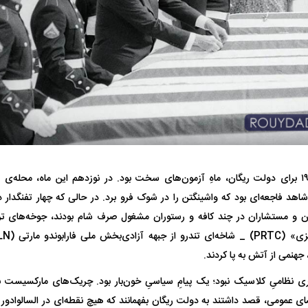
تر، پنهان‌کارتر و
هواپیمای مرموز E-11A BACN چیست؟
ژوئن ۱۹۸۵ برای دولت ریگان، ماهِ آزمون‌های سخت بود. در نوزدهم این ماه، محله‌ی 
| پهپاد انتحاری
Tomcat چیست؟
ان و مستشاران در چند کافه و رستوران مشغول صرف شام بودند، جوخه‌های ترو
هنمی از آتش به پا کردند.
ی نظامیِ کلاسیک نبود؛ یک پیامِ سیاسیِ خون‌بار بود. چریک‌های مارکسیست با
 عمومی، قصد داشتند به دولت ریگان بفهمانند که هیچ نقطه‌ای در السالوادور ب