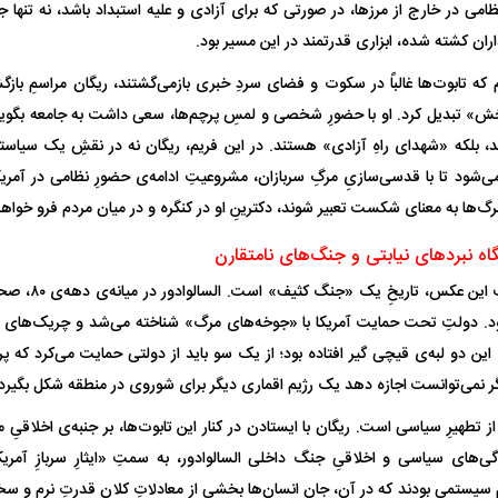
ظامی در خارج از مرزها، در صورتی که برای آزادی و علیه استبداد باشد، نه تنها 
اران کشته شده، ابزاری قدرتمند در این مسیر بود.
 که تابوت‌ها غالباً در سکوت و فضای سردِ خبری بازمی‌گشتند، ریگان مراسمِ بازگ
بخش» تبدیل کرد. او با حضورِ شخصی و لمسِ پرچم‌ها، سعی داشت به جامعه بگوید 
ند، بلکه «شهدای راهِ آزادی» هستند. در این فریم، ریگان نه در نقشِ یک سیاست
‌شود تا با قدسی‌سازیِ مرگِ سربازان، مشروعیتِ ادامه‌ی حضورِ نظامی در آمری
مرگ‌ها به معنای شکست تعبیر شوند، دکترینِ او در کنگره و در میان مردم فرو خواه
شگاه نبرد‌های نیابتی و جنگ‌های نامتقارن
تاریخِ نهفته در پ
 این دو لبه‌ی قیچی گیر افتاده بود؛ از یک سو باید از دولتی حمایت می‌کرد ک
 نمی‌توانست اجازه دهد یک رژیم اقماری دیگر برای شوروی در منطقه شکل بگیرد.
تطهیرِ سیاسی است. ریگان با ایستادن در کنار این تابوت‌ها، بر جنبه‌ی اخلاقیِ مبا
گی‌های سیاسی و اخلاقیِ جنگ داخلی السالوادور، به سمتِ «ایثارِ سربازِ آمری
مِ سیستمی بودند که در آن، جانِ انسان‌ها بخشی از معادلاتِ کلانِ قدرتِ نرم و سخ