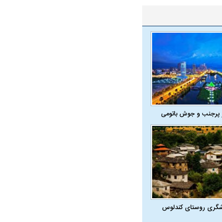
همترین نگرانی من،
اقتصادی مردم است
 پرجنب و جوش باتومی
شگری روستای کندلوس