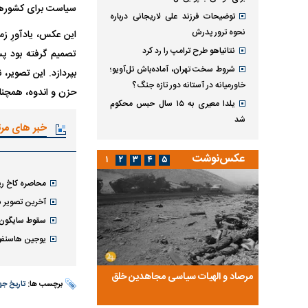
سیاست برای کشور‌های 
توضیحات فرزند علی لاریجانی درباره
نحوه ترور پدرش
این عکس، یادآورِ زم
نتانیاهو طرح ترامپ را رد کرد
تصمیم گرفته بود پس
شروط سخت تهران، آماده‌باش تل‌آویو؛
بپردازد. این تصویر، 
خاورمیانه در آستانه دور تازه جنگ؟
حزن و اندوه، همچنان
یلدا معیری به ۱۵ سال حبس محکوم
شد
خبر های مر
عکس‌نوشت
۱
۲
۳
۴
۵
محاصره کاخ ری
آخرین تصویر س
سقوط سایگون و
یوجین هاسنفوس؛
ضا تختی و
مرصاد و الهیات سیاسی مجاهدین خلق
آخرین پرده از حیات سی
برچسب ها:
تاریخ جه
روایتی از آخرین مصاحبه‌