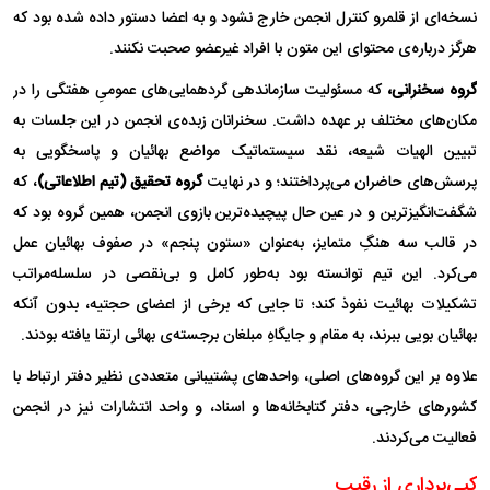
نسخه‌ای از قلمرو کنترل انجمن خارج نشود و به اعضا دستور داده شده بود که
هرگز درباره‌ی محتوای این متون با افراد غیرعضو صحبت نکنند.
گروه سخنرانی،
که مسئولیت سازماندهی گردهمایی‌های عمومیِ هفتگی را در
مکان‌های مختلف بر عهده داشت. سخنرانان زبده‌ی انجمن در این جلسات به
تبیین الهیات شیعه، نقد سیستماتیک مواضع بهائیان و پاسخگویی به
پرسش‌های حاضران می‌پرداختند؛ و در نهایت
گروه تحقیق (تیم اطلاعاتی)
، که
شگفت‌انگیزترین و در عین حال پیچیده‌ترین بازوی انجمن، همین گروه بود که
در قالب سه هنگِ متمایز، به‌عنوان «ستون پنجم» در صفوف بهائیان عمل
می‌کرد. این تیم توانسته بود به‌طور کامل و بی‌نقصی در سلسله‌مراتب
تشکیلات بهائیت نفوذ کند؛ تا جایی که برخی از اعضای حجتیه، بدون آنکه
بهائیان بویی ببرند، به مقام و جایگاهِ مبلغان برجسته‌ی بهائی ارتقا یافته بودند.
علاوه بر این گروه‌های اصلی، واحد‌های پشتیبانی متعددی نظیر دفتر ارتباط با
کشور‌های خارجی، دفتر کتابخانه‌ها و اسناد، و واحد انتشارات نیز در انجمن
فعالیت می‌کردند.
کپی‌برداری از رقیب