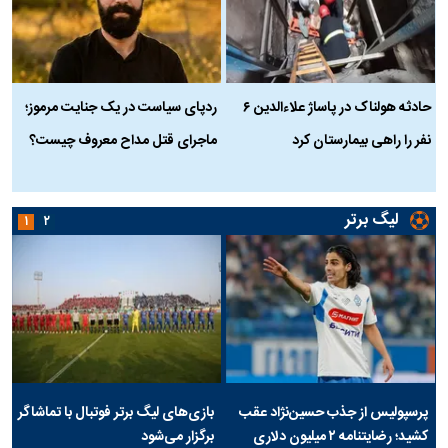
حادثه هولناک در پاساژ علاءالدین ۶
ردپای سیاست در یک جنایت مرموز؛
ج
نفر را راهی بیمارستان کرد
ماجرای قتل مداح معروف چیست؟
ب
ج
لیگ برتر
۱
۲
پرسپولیس از جذب حسین‌نژاد عقب
بازی‌های لیگ برتر فوتبال با تماشاگر
کشید؛ رضایتنامه ۲ میلیون دلاری
برگزار می‌شود