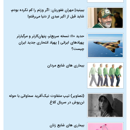
ببینید| مهران غفوریان: اگر وزنم را کم نکرده بودم،
شاید قبل از اکبر عبدی از دنیا می‌رفتم!
حدید ۱۱۰؛ نسخه سریع‌تر، پنهان‌کارتر و مرگبارتر
پهپادهای ایرانی | پهپاد انتحاری جدید ایران
چیست؟
بیماری‌ های شایع مردان
(تصاویر) تیپ متفاوت نیک‌آفرید سماواتی با حوله
تن‌پوش در سریال کلاغ
بیماری‌ های شایع زنان