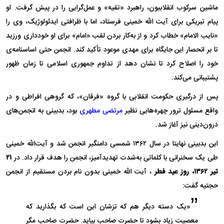
ماشین سرکوب انقلابیون، راهبرد «تقیه» و عمل‌گرایی را در پیش گرفت. او
پیام تبریکی برای آیت الله خمینی فرستاد، اما با ظرافتی ایدئولوژیک، وی را
«نایب الامام» خطاب کرد و از به‌کار بردن لقب «امام» برای او خودداری ورزید
تا بر انحصار این جایگاه برای مهدی موعود تأکید کند. انجمن حتی اساسنامه‌ی
خود را اصلاح کرد تا نشان دهد از تداوم جمهوری اسلامی تا زمان ظهور
پشتیبانی می‌کند.
پس از درگیری حکومت انقلابی با گروه «فرقان»، که گروهی افراطی و در
واقع مسئول ترور چهره‌هایی نظیر
مرتضی مطهری
بود، بدبینی به انجمن‌های
درون‌دینی نیز آغاز شد.
این بدبینی نهایتا در سال ۱۳۶۲ شمسی دامنگیر انجمن شد و آیت‌الله خمینی
طی یک سخنرانی با کلماتی به‌شدت تهدیدآمیز، انجمن را هدف قرار داد. در
۲۱
تیر ۱۳۶۲، روز عید فطر
، آیت الله خمینی بدون نام بردن مستقیم از انجمن
حجتیه گفت:
«یک دسته دیگر هم که تزشان این است که بگذارید که
معصیت زیاد بشود تا حضرت صاحب بیاید. حضرت صاحب مگر