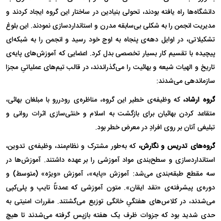
دانشگاه‌ها راه یافته بودند، تحولی بنیادین در ساختار این گروه ایجاد کردند و
مدیریت انجمن را به شکلی بی‌سابقه مدرن و استانداردسازی نمودند. این بلوغ
تشکیلاتی، در اوایل دهه‌ی پنجاه به اوج خود رسید و انجمن را به شبکه‌ای
پیچیده با تقسیم کار بسیار تخصصی بدل کرد. اعضایی که آموزش‌های پایه‌ی
تاریخ و الهیات شیعه و بهائیت را می‌گذراندند، در قالب تیم‌های عملیاتیِ مجزا
سازماندهی می‌شدند:
گروه ارشاد،
که وظیفه‌ی خطیر این گروه، مناظره‌ی رودررو با مبلغان بهائی،
متقاعد کردن بهائیان برای بازگشت به اسلام و خنثی‌سازی اثرات روانی و
تبلیغی آنان بر روی افرادِ در معرض خطر بود.
گروه‌های تدریس و نگارش،
که به‌طور مشترک و نظام‌مند، وظیفه‌ی تدوین،
استانداردسازی و سطح‌بندی مواد آموزشی را بر عهده داشتند. آموزش‌ها در
سه مقطع طبقه‌بندی می‌شد: آموزش «پایه»، آموزش «ویژه» (متوسط) و
دوره‌ی پیشرفته‌ی «نقد ایقان». متون آموزشی که عمدتاً تایپ و پلی‌کپی
می‌شدند، در کلاس‌های هفتگیِ خانگی توزیع می‌گشتند. مقررات امنیتی به
حدی شدید بود که جزوات ظرف یک هفته بازپس گرفته می‌شدند تا هیچ