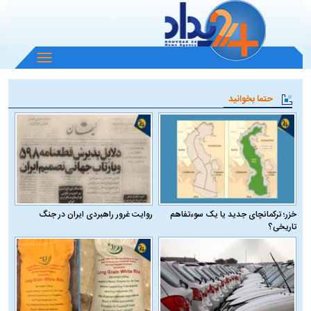
باز
و
بسته
حتما بخوانید
کردن
منو
خزر؛ ترکمانچای جدید یا یک سوءتفاهم
روایت غرور راهبردی ایران در جنگ
تاریخی؟