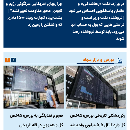
در وزارت نفت «رهاشدگی» و
چرا رویای آمریکایی سرنگونی رژیم و
فقدان پاسخگویی احساس می‌شود
نابودی محور مقاومت تعبیر نشد؟ |
| فروشنده نفت وزیر است و
پشت پرده تجارت پهپاد‌ ۱۵۰۰ دلاری
تراستی‌هایی که پول به حساب آنها
که واشنگتن را زمین زد
می‌رود، باید توسط فروشنده رصد
شوند
بورس و بازار سهام
۱
۲
رکوردشکنی تاریخی بورس؛ شاخص
هجوم نقدینگی به بورس؛ شاخص
ب
کل وارد کانال ۵.۵ میلیون واحد شد
کل و هم‌وزن در قله تاریخی