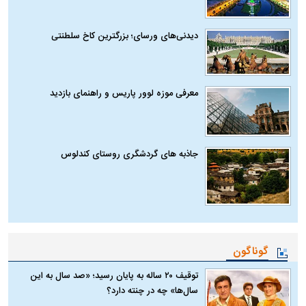
دیدنی‌های ورسای؛ بزرگترین کاخ سلطنتی
معرفی موزه لوور پاریس و راهنمای بازدید
جاذبه های گردشگری روستای کندلوس
گوناگون
توقیف ۲۰ ساله به پایان رسید؛ «صد سال به این
سال‌ها» چه در چنته دارد؟