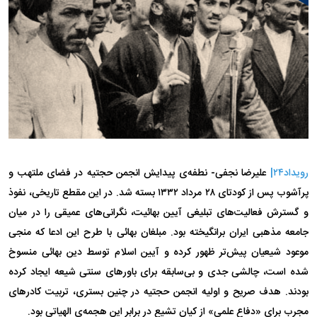
رویداد۲۴|
علیرضا نجفی-
نطفه‌ی پیدایش انجمن حجتیه در فضای ملتهب و
پرآشوب پس از کودتای ۲۸ مرداد ۱۳۳۲ بسته شد. در این مقطع تاریخی، نفوذ
و گسترش فعالیت‌های تبلیغی آیین بهائیت، نگرانی‌های عمیقی را در میان
جامعه مذهبی ایران برانگیخته بود. مبلغان بهائی با طرح این ادعا که منجی
موعود شیعیان پیش‌تر ظهور کرده و آیین اسلام توسط دین بهائی منسوخ
شده است، چالشی جدی و بی‌سابقه برای باور‌های سنتی شیعه ایجاد کرده
بودند. هدف صریح و اولیه انجمن حجتیه در چنین بستری، تربیت کادر‌های
مجرب برای «دفاع علمی» از کیان تشیع در برابر این هجمه‌ی الهیاتی بود.