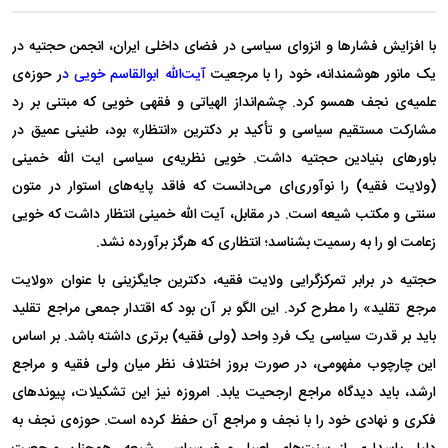
با افزایش فشار‌ها و انزوای سیاسی در فضای داخلی ایران، انجمن حجتیه در
یک مانور هوشمندانه، خود را با مرجعیت
آیت‌الله ابوالقاسم خویی د
ر حوزه‌ی
علمیه‌ی نجف همسو کرد. چشم‌انداز الهیاتی و فقهی خویی که مبتنی بر رد
مشارکت مستقیم سیاسی و تأکید بر دکترین «انتظار» بود، طنینی عمیق در
باور‌های بنیادین حجتیه داشت. خویی نظریه‌ی سیاسی ایت الله خمینی
(ولایت فقیه) را نوآوری‌ای می‌دانست که فاقد پایه‌های استوار در متون
سنتی و مکتب شیعه است. در مقابل، آیت الله خمینی انتظار داشت که خویی
زعامت او را به رسمیت بشناسد؛ انتظاری که هرگز برآورده نشد.
حجتیه در برابر تمرکزگرایی ولایت فقیه، دکترین جایگزینی با عنوان «ولایت
مرجع تقلید» را مطرح کرد. این الگو بر آن بود که اقتدار جمعی مراجع تقلید
باید بر قدرت سیاسی یک فردِ واحد (ولی فقیه) برتری داشته باشد. بر اساس
این چارچوب مفهومی، در صورت بروز اختلاف نظر میان ولی فقیه و مراجع
ارشد، باید دیدگاه مراجع ارجحیت یابد. امروزه نیز این تشکیلات، پیوند‌های
فکری و نهادی خود را با نجف و مراجع آن حفظ کرده است. حوزه‌ی نجف به