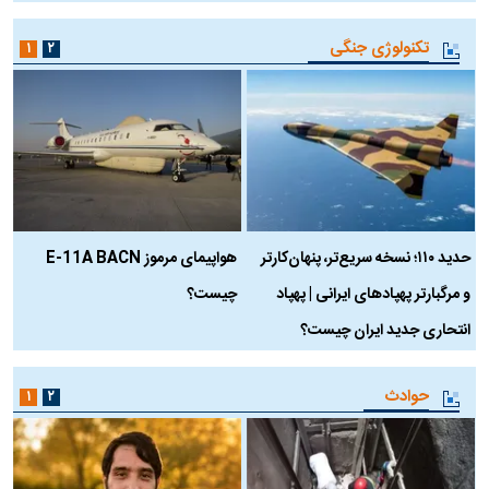
تکنولوژی جنگی
۱
۲
حدید ۱۱۰؛ نسخه سریع‌تر، پنهان‌کارتر
هواپیمای مرموز E-11A BACN
ف
و مرگبارتر پهپادهای ایرانی | پهپاد
چیست؟
م
انتحاری جدید ایران چیست؟
حوادث
۱
۲