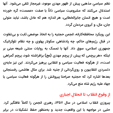
نظم سیاسیِ مذهبی پیش از ظهور مهدی موعود، غیرمجاز تلقی می‌شود. آنها
استدلال می‌کنند که مشروعیت سیاسی ذاتاً با صفت «عصمت» گره خورده
است و هیچ انسان جایزالخطایی، هر اندازه هم که عادل باشد، نباید متولی
جان، مال، و آبروی مردمان گردد.
این رویکرد محافظه‌کارانه، انجمن حجتیه را به اتخاذ موضعی ثابت و بی‌تفاوت
در قبال رژیم‌های حاکم، چه پادشاهی سکولار پهلوی و چه نظام تئوکراتیک
جمهوری اسلامی، سوق داد. آنها با تمسک به روایات سنتی شیعه مبنی بر
اینکه «هر پرچمی که پیش از پرچم مهدی (عج) برافراشته شود، پرچم گمراهی
است»، از هرگونه فعالیت سیاسی و انقلابی پرهیز می‌کردند. این نیز مایه‌ی
دلسردی انقلابیون و روی‌گردانی از جتیه شد. برای مثال هاشمی رفسنجانی
بعد‌ها اشاره کرد که حجتیه صراحتا پیروانش را از هرگونه فعالیت سیاسی یا
جهاد علیه رژیم شاه منع می‌کرد.
از وقوع انقلاب تا انحلال اجباری
پیروزی انقلاب اسلامی در سال ۱۳۵۷، رهبری انجمن را کاملاً غافلگیر کرد.
حلبی در مواجهه با این واقعیت جدید و به‌منظور حفظ تشکیلات در برابر