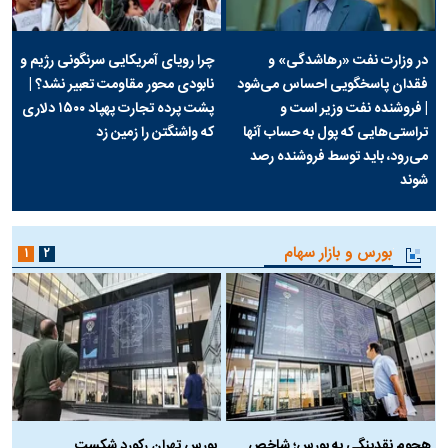
در وزارت نفت «رهاشدگی» و
چرا رویای آمریکایی سرنگونی رژیم و
فقدان پاسخگویی احساس می‌شود
نابودی محور مقاومت تعبیر نشد؟ |
| فروشنده نفت وزیر است و
پشت پرده تجارت پهپاد‌ ۱۵۰۰ دلاری
تراستی‌هایی که پول به حساب آنها
که واشنگتن را زمین زد
می‌رود، باید توسط فروشنده رصد
شوند
بورس و بازار سهام
۱
۲
هجوم نقدینگی به بورس؛ شاخص
بورس تهران رکورد شکست
س