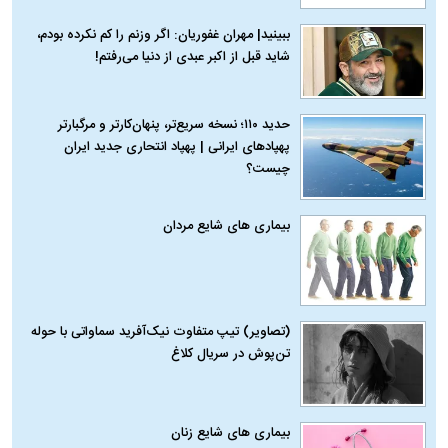
ببینید| مهران غفوریان: اگر وزنم را کم نکرده بودم،
شاید قبل از اکبر عبدی از دنیا می‌رفتم!
حدید ۱۱۰؛ نسخه سریع‌تر، پنهان‌کارتر و مرگبارتر
پهپادهای ایرانی | پهپاد انتحاری جدید ایران
چیست؟
بیماری‌ های شایع مردان
(تصاویر) تیپ متفاوت نیک‌آفرید سماواتی با حوله
تن‌پوش در سریال کلاغ
بیماری‌ های شایع زنان