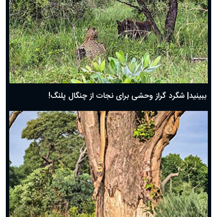
ببینید| شگرد گراز وحشی برای نجات از چنگال پلنگ!