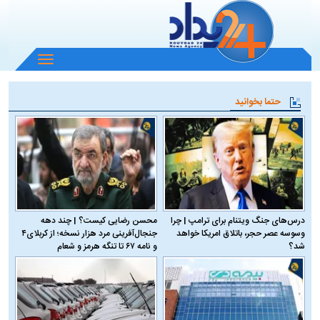
باز
و
بسته
حتما بخوانید
کردن
منو
درس‌های جنگ ویتنام برای ترامپ | چرا
محسن رضایی کیست؟ | چند دهه
وسوسه عصر حجر، باتلاق امریکا خواهد
جنجال‌آفرینی مرد هزار نسخه؛ از کربلای۴
شد؟
و نامه ۶۷ تا تنگه هرمز و شعام