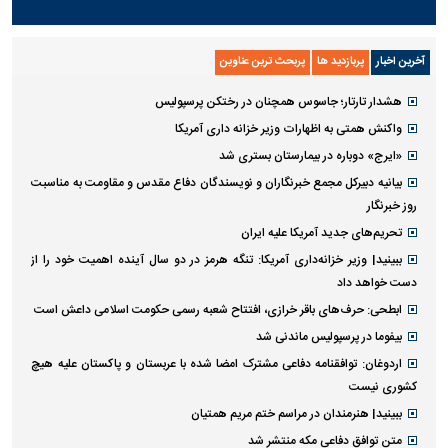
آخرین اخبار
پربازدید ها
پربحث ترین عناوین
هشدار تارتار؛ جاسوس همچنان در رختکن پرسپولیس
واکنش همتی به اظهارات وزیر خزانه داری آمریکا
«ایرج» دوباره در بیمارستان بستری شد
بیانیه دبیرکل مجمع خبرنگاران و نویسندگان دفاع مقدس و مقاومت به مناسبت
روز خبرنگار
تحریم‌های جدید آمریکا علیه ایران
ببینید| وزیر خزانه‌داری آمریکا: تنگه هرمز در دو سال آینده اهمیت خود را از
دست خواهد داد
ابطحی: حرف‌های باقر خرازی، افتتاح شعبه رسمی حکومت اسلامی داعش است
بیفوما در پرسپولیس ماندنی شد
اردوغان: توافقنامه دفاعی مشترک امضا شده با عربستان و پاکستان علیه هیچ
کشوری نیست
ببینید| هنرمندان در مراسم ختم مریم همتیان
متن توافق دفاعی مکه منتشر شد