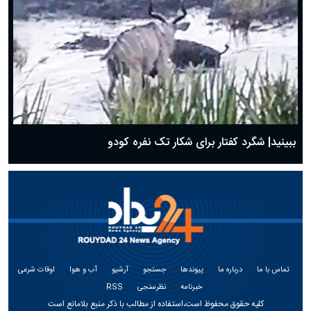
ببینید| شگرد کفتار برای شکار تک نفره کودو
تماس با ما
درباره ما
پیوندها
جستجو
آرشیو
آب و هوا
اوقات شرعی
خبرنامه
نظرسنجی
RSS
کلیه حقوق محفوظ است،استفاده از مطالب با ذکر منبع بلامانع است