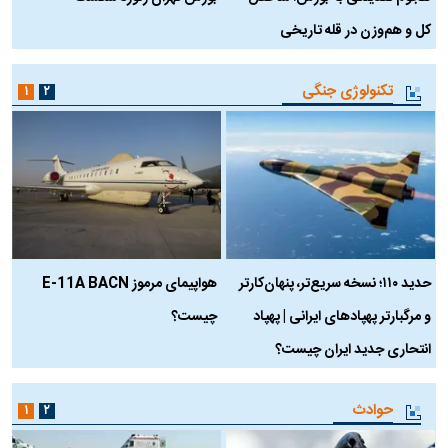
کل و هم‌وزن در قله تاریخی
تکنولوژی جنگی
۱
۲
حدید ۱۱۰؛ نسخه سریع‌تر، پنهان‌کارتر
هواپیمای مرموز E-11A BACN
ف
و مرگبارتر پهپادهای ایرانی | پهپاد
چیست؟
م
انتحاری جدید ایران چیست؟
حوادث
۱
۲