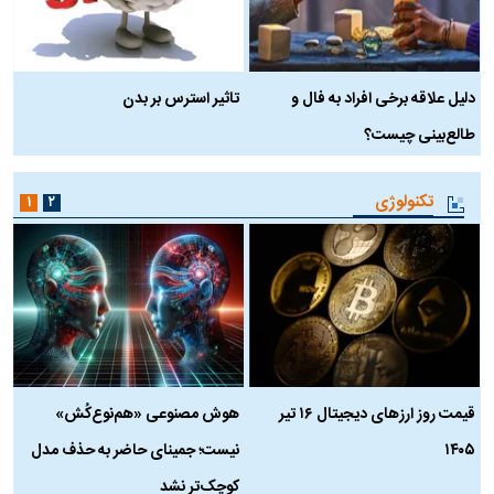
دلیل علاقه برخی افراد به فال و
تاثیر استرس بر بدن
ع
طالع‌بینی چیست؟
آ
تکنولوژی
۱
۲
قیمت روز ارز‌های دیجیتال ۱۶ تیر
هوش مصنوعی «هم‌نوع‌کُش»
چ
۱۴۰۵
نیست؛ جمینای حاضر به حذف مدل
ک
کوچک‌تر نشد