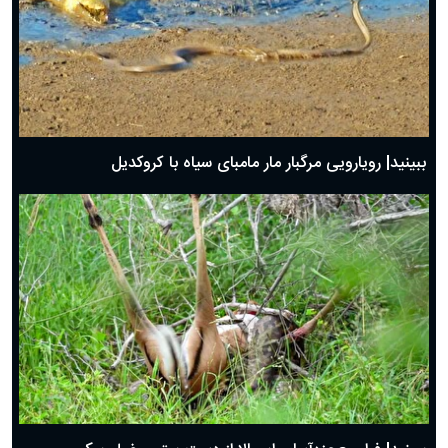
ببینید| رویارویی مرگبار مار مامبای سیاه با کروکدیل