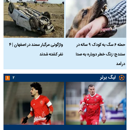
حمله ۶ سگ به کودک ۹ ساله در
واژگونی مرگبار سمند در اصفهان | ۴
ع
سنندج؛ زنگ خطر دوباره به صدا
نفر کشته شدند
ک
درآمد
لیگ برتر
۱
۲