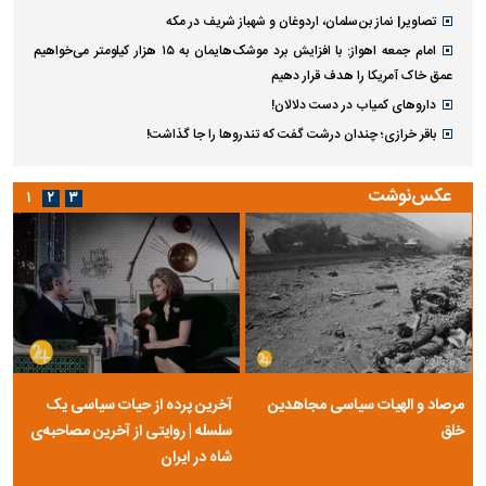
تصاویر| نماز بن‌سلمان، اردوغان و شهباز شریف در مکه
امام‌ جمعه اهواز: با افزایش برد موشک‌هایمان به ۱۵ هزار کیلومتر می‌خواهیم
عمق خاک آمریکا را هدف قرار دهیم
داروهای کمیاب در دست دلالان!
باقر خرازی؛ چندان درشت گفت که تندروها را جا گذاشت!
عکس‌نوشت
۱
۲
۳
مرصاد و الهیات سیاسی مجاهدین
آخرین پرده از حیات سیاسی یک
خلق
سلسله | روایتی از آخرین مصاحبه‌ی
شاه در ایران