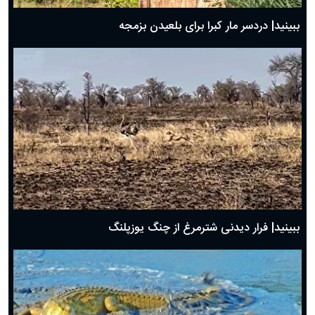
ببینید| دردسر مار کبرا برای بلعیدن بزمجه
ببینید| فرار دیدنی شترمرغ از چنگ یوزپلنگ