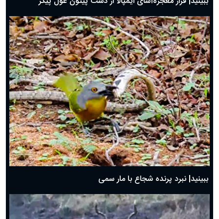
ببینید| فرار معجزه‌آسای ایمپالا از دست پیتون غول پیکر
ببینید| نبرد پرنده شجاع با مار سمی