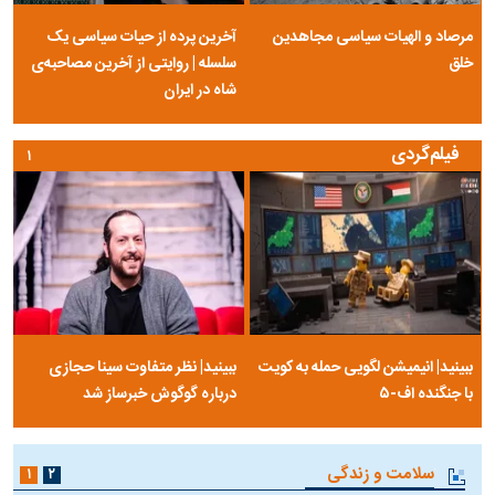
مرصاد و الهیات سیاسی مجاهدین
آخرین پرده از حیات سیاسی یک
خلق
سلسله | روایتی از آخرین مصاحبه‌ی
شاه در ایران
فیلم‌گردی
۱
ببینید| انیمیشن لگویی حمله به کویت
ببینید| نظر متفاوت سینا حجازی
با جنگنده اف-۵
درباره گوگوش خبرساز شد
سلامت و زندگی
۱
۲