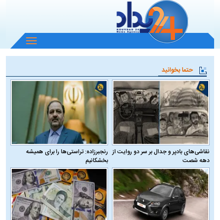
باز
و
بسته
حتما بخوانید
کردن
منو
نقاشی‌های بادپر و جدال بر سر دو روایت از
رنجبرزاده: تراستی‌ها را برای همیشه
دهه شصت
بخشکانیم