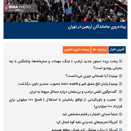
پیاده‌روی جاماندگان اربعین در تهران
آخرین اخبار
پربازدید ها
پربحث ترین عناوین
پشت پرده دستور جدید ترامپ | جنگ، مهمات و محرمانه‌ها؛ واشنگتن با چه
بحرانی روبه‌رو است؟
ببینید| آیا شمخانی چیزی می‌دانست؟
ببینید| پایان تلخ عشق امیر و فاطمه؛ داماد محبوب سندرم داون درگذشت
گفت‌وگوی تلفنی ترامپ و بن‌سلمان درباره مسائل مربوط به ایران
عجیب و باورنکردنی از توافق رضاییان با استقلال | فسخ ۱۰۰ میلیونی برای
قرارداد ۱۰۰ میلیاردی!
منشأ صدای انفجار در قشم مشخص شد
آمریکا تحریم‌های جدیدی علیه کوبا اعمال کرد
آمریکا: از پرتاب موشکی کره شمالی مطلع هستیم