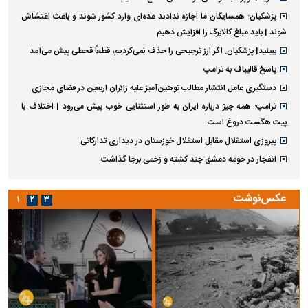
پزشکیان: همسایگان ما اجازه ندادند عده‌ای وارد کشور شوند و باعث اغتشاش
شوند | باید مبلغ کالابرگ را افزایش دهیم
ببینید| پزشکیان: اگر ارز ترجیحی را حذف نمی‌کردیم، قطعاً قحطی پیش می‌آمد
پاسخ قالیباف به ترامپ
دستگیری عامل انتشار مطالب توهین‌آمیز علیه زائران اربعین در فضای مجازی
ترامپ: همه چیز درباره ایران به طور استثنایی خوب پیش می‌رود | اختلاف با
پیت هگست دروغ است
پیروزی استقلال مقابل استقلال خوزستان در دیداری تدارکاتی
انفجار در حومه دمشق چند کشته و زخمی برجا گذاشت
عکس‌نوشت
۱
۲
۳