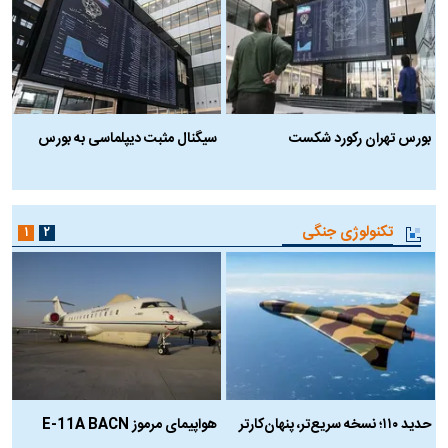
بورس تهران رکورد شکست
سیگنال مثبت دیپلماسی به بورس
ب
تکنولوژی جنگی
۱
۲
حدید ۱۱۰؛ نسخه سریع‌تر، پنهان‌کارتر
هواپیمای مرموز E-11A BACN
ف