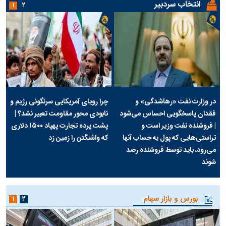
انتخاب سردبیر
۱
۲
در وزارت نفت «رهاشدگی» و
چرا رویای آمریکایی سرنگونی رژیم و
فقدان پاسخگویی احساس می‌شود
نابودی محور مقاومت تعبیر نشد؟ |
| فروشنده نفت وزیر است و
پشت پرده تجارت پهپاد‌ ۱۵۰۰ دلاری
تراستی‌هایی که پول به حساب آنها
که واشنگتن را زمین زد
می‌رود، باید توسط فروشنده رصد
شوند
بورس و بازار سهام
۱
۲