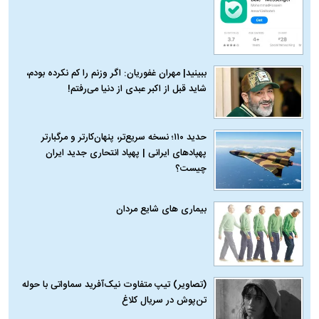
ببینید| مهران غفوریان: اگر وزنم را کم نکرده بودم،
شاید قبل از اکبر عبدی از دنیا می‌رفتم!
حدید ۱۱۰؛ نسخه سریع‌تر، پنهان‌کارتر و مرگبارتر
پهپادهای ایرانی | پهپاد انتحاری جدید ایران
چیست؟
بیماری‌ های شایع مردان
(تصاویر) تیپ متفاوت نیک‌آفرید سماواتی با حوله
تن‌پوش در سریال کلاغ