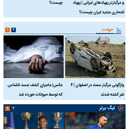
و مرگبارتر پهپادهای ایرانی | پهپاد
چیست؟
م
انتحاری جدید ایران چیست؟
حوادث
۱
۲
واژگونی مرگبار سمند در اصفهان | ۴
عکس| ماجرای کشف جسد ناشناس
نفر کشته شدند
که توسط حیوانات خورده شد
گ
لیگ برتر
۱
۲