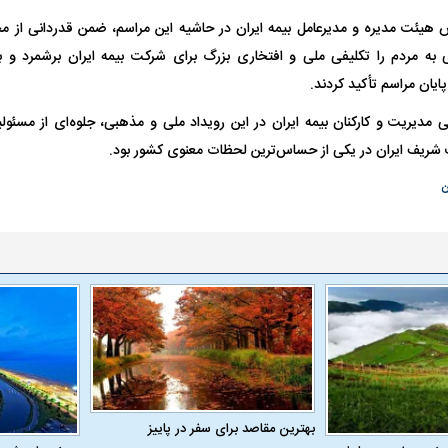
 هیئت مدیره و مدیرعامل بیمه ایران در حاشیه این مراسم، ضمن قدردانی از مج
به مردم را تکلیفی ملی و افتخاری بزرگ برای شرکت بیمه ایران برشمرد و بر
پایان مراسم تأکید کردند.
واژگونی مرگبار سمند در اصفهان | ۴ نفر
عکس| ماجرای کشف جسد ناشناس که
مدیریت و کارکنان بیمه ایران در این رویداد ملی و مذهبی، جلوه‌ای از مسئو
توسط حیوانات خورده شد
زنگ خطر دوباره به
ت شریف ایران در یکی از حساس‌ترین لحظات معنوی کشور بود.
ن
وان پرسپولیس
پیشنهاد ۱۳۲میلیاردی رامین رضاییان به
بازگشت اندونگ به
استقلال
هافبک گابنی در آس
بهترین مقاصد برای سفر در پاییز