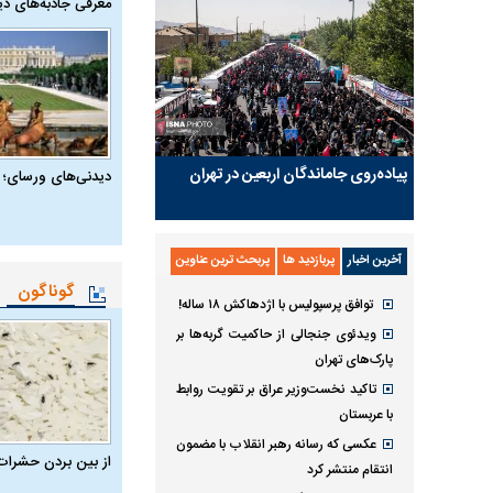
معرفی جاذبه‌های دی
پیاده‌روی جاماندگان اربعین در تهران
دیدنی‌های ورسای؛ 
آخرین اخبار
پربازدید ها
پربحث ترین عناوین
گوناگون
توافق پرسپولیس با اژدهاکش ۱۸ ساله!
ویدئوی جنجالی از حاکمیت گربه‌ها بر
پارک‌های تهران
تاکید نخست‌وزیر عراق بر تقویت روابط
با عربستان
عکسی که رسانه رهبر انقلاب با مضمون
از بین بردن حشرات
انتقام منتشر کرد