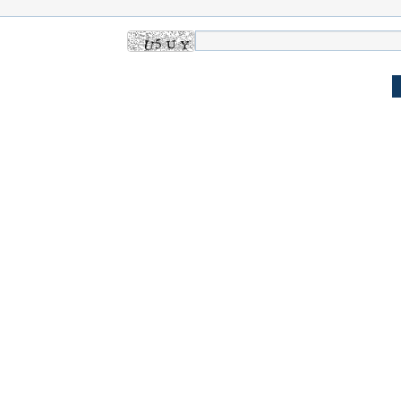
له به کویت با
سخنرانی دیده نشده آیت‌الله هاشمی
ببینید| انیمیشن لگ
رفسنجانی درباره پذیرش قطع نامه۵۹۸
جنگنده اف-۵
علت تنگی نفس و راه های درمان آن
دلیل علاقه برخی اف