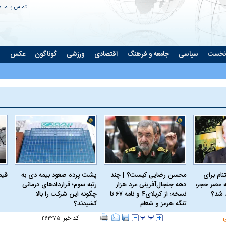
تماس با ما
د
نخست
سیاسی
جامعه و فرهنگ
اقتصادی
ورزشی
گوناگون
عکس
ت
ام برای
محسن رضایی کیست؟ | چند
پشت پرده صعود بیمه دی به
قیمت 
 عصر حجر،
دهه جنجال‌آفرینی مرد هزار
رتبه سوم؛ قراردادهای درمانی
د شد؟
نسخه؛ از کربلای۴ و نامه ۶۷ تا
چگونه این شرکت را بالا
تنگه هرمز و شعام
کشیدند؟
کد خبر:
۴۶۲۲۷۵