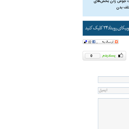
 جوش زدن بخش‌های
لف بدن
0
در دوران قاجار چگونه
مردی که سر خم نکرد؟ | غلامرضا تختی و
مرصاد و ال
حکومت پهلوی