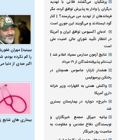
پزشکیان: می‌گفتند فلانی با تهدید
دیگران را وادار به پذیرش توافق کرده، مگر
فرماندهان از تهدید من می‌ترسند؟ | کنار
گود ایستادند و می‌گویند این جوری است
ادعای آکسیوس: توافق ایران و آمریکا
در انتظار تأیید شورای عالی امنیت ملی
است
ببینید| مهران غفوریا
نتایج آزمون مدارس سمپاد اعلام شد |
را کم نکرده بودم، شا
ثبت‌نام پذیرفته‌شدگان از ۱۹ مرداد
اکبر عبدی از دنیا می‌
هشدار تارتار؛ جاسوس همچنان در
رختکن پرسپولیس
واکنش همتی به اظهارات وزیر خزانه
داری آمریکا
«ایرج» دوباره در بیمارستان بستری
شد
بیانیه دبیرکل مجمع خبرنگاران و
بیماری‌ های شایع ز
نویسندگان دفاع مقدس و مقاومت به
مناسبت روز خبرنگار