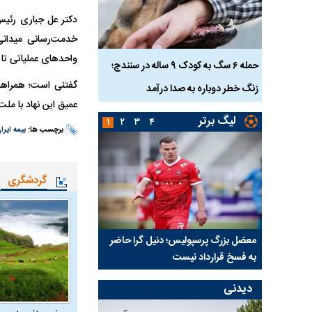
دکتر عل جباری رئیس
خدمت‌رسانی میدانی 
واحد‌های عملیاتی تا 
ناس که
حمله ۶ سگ به کودک ۹ ساله در سنندج؛
گفتنی است؛ همراهی 
زنگ خطر دوباره به صدا درآمد
کشته شدند
عمیق این نهاد با مل
لیگ برتر
۱
۲
۳
۴
برچسب ها:
بیمه ایرا
گردشگری
نتفی شد؛
معضل بزرگ پرسپولیس؛ دنیل گرا حاضر
مقصد احتمالی مدافع ج
ب تیم جدید
به فسخ قرارداد نیست
مشخص شد
دیدنی