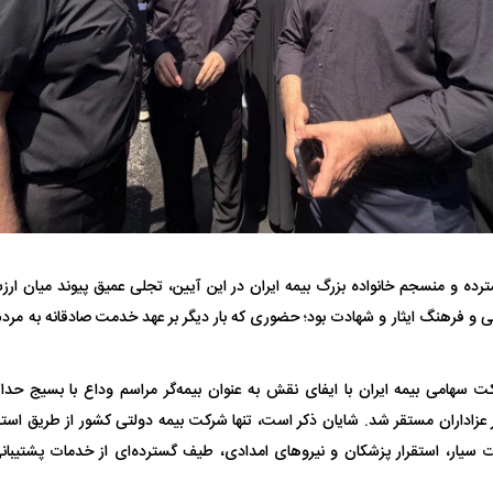
فضاپیمای «استارشیپ» ایلان ماسک
حدید ۱۱۰؛ نسخ
ده و منسجم خانواده بزرگ بیمه ایران در این آیین، تجلی عمیق پیوند میان ارز
چیست؟
مرگبارتر پهپادهای ا
ی و فرهنگ ایثار و شهادت بود؛ حضوری که بار دیگر بر عهد خدمت صادقانه به مردم 
جدید ایران چیست
ت سهامی بیمه ایران با ایفای نقش به عنوان بیمه‌گر مراسم وداع با بسیج حد
ر عزاداران مستقر شد. شایان ذکر است، تنها شرکت بیمه دولتی کشور از طریق است
ت سیار، استقرار پزشکان و نیرو‌های امدادی، طیف گسترده‌ای از خدمات پشتیبانی