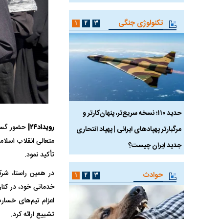
تکنولوژی جنگی
۱
۲
۳
 ماسک
حدید ۱۱۰؛ نسخه سریع‌تر، پنهان‌کارتر و
هواپیمای مرموز E-11A BACN چیست؟
رویداد۲۴|
حضور گستر
مرگبارتر پهپادهای ایرانی | پهپاد انتحاری
متعالی انقلاب اسلام
جدید ایران چیست؟
تأکید نمود.
در همین راستا، شرک
حوادث
۱
۲
۳
خدماتی خود، در کنا
اعزام تیم‌های خسار
تشییع ارائه کرد.