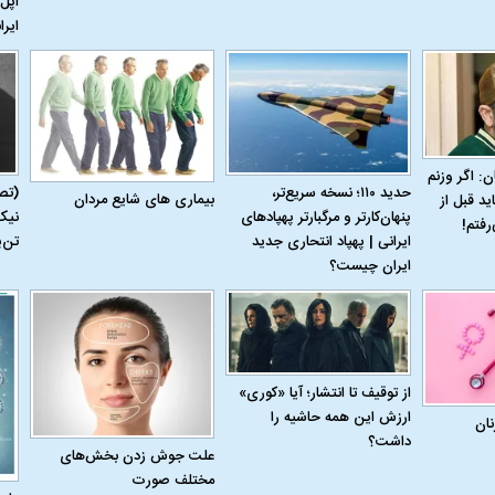
اپل 
ایرا
ن: اگر وزنم
حدید ۱۱۰؛ نسخه سریع‌تر،
(تص
بیماری‌ های شایع مردان
ید قبل از
پنهان‌کارتر و مرگبارتر پهپادهای
نیک
رفتم!
ایرانی | پهپاد انتحاری جدید
تن‌
ایران چیست؟
از توقیف تا انتشار؛ آیا «کوری»
ارزش این همه حاشیه را
نان
داشت؟
علت جوش زدن بخش‌های
مختلف صورت