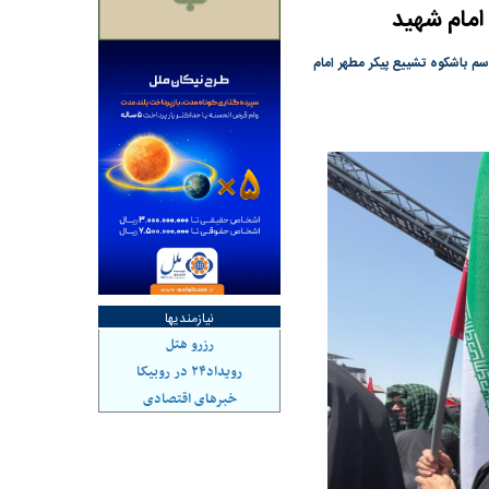
 امام شهید
م باشکوه تشییع پیکر مطهر امام
هاشدگی» و فقدان
چرا رویای آمریکایی سرنگونی رژیم و
می‌شود | فروشنده
نابودی محور مقاومت تعبیر نشد؟ | پشت
راستی‌هایی که پول به
پرده تجارت پهپاد‌ ۱۵۰۰ دلاری که
، باید توسط فروشنده
واشنگتن را زمین زد
نیازمندیها
رزرو هتل
رویداد۲۴ در روبیکا
خبرهای اقتصادی
 بورس؛ شاخص کل و
بورس تهران رکورد شکست
یخی