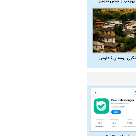
 پرجنب و جوش باتومی
شگری روستای کندلوس