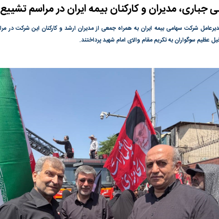
 جباری، مدیران و کارکنان بیمه ایران در مراسم تشییع
رعامل شرکت سهامی بیمه ایران به همراه جمعی از مدیران ارشد و کارکنان این شرکت در مراس
گونی رژیم و
مطالعه رفتار هیستریک صدا و سیما علیه
در وزارت نفت «ر
یل عظیم سوگواران به تکریم مقام والای امام شهید پرداختند.
بیر نشد؟ | پشت
کمپین نه به اعدام
پاسخگویی احساس 
ه تجارت پهپاد‌ ۱۵۰۰ دلاری که
نفت وزیر است و ت
حساب آنها می‌رود
رصد شوند
ت
سیگنال مثبت دیپلماسی به بورس
هجوم نقدینگی به
هم‌وزن در قله تار