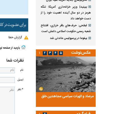
تحریم‌های جدید آمریکا علیه ایران
ببینید| وزیر خزانه‌داری آمریکا: تنگه
هرمز در دو سال آینده اهمیت خود را از
دست خواهد داد
ابطحی: حرف‌های باقر خرازی، افتتاح
شعبه رسمی حکومت اسلامی داعش است
گزارش خطا
بیفوما در پرسپولیس ماندنی شد
بازدید از صفحه او
عکس‌نوشت
۱
۲
۳
۴
۵
نظرات شما
نام
ایمیل
* نظر
ضا تختی و
مرصاد و الهیات سیاسی مجاهدین خلق
آخرین پرده از حیات سی
روایتی از آخرین مصاحبه‌