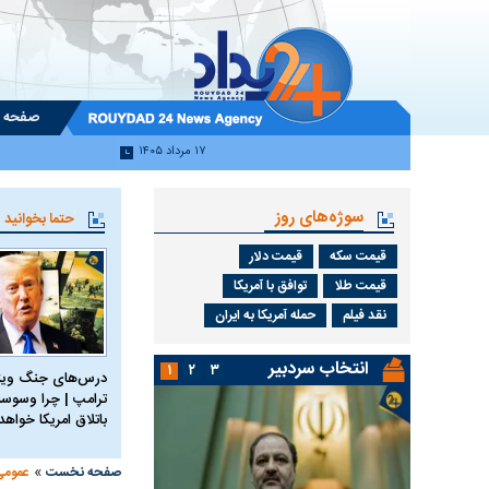
صفحه 
۱۷ مرداد ۱۴۰۵
سوژه‌های روز
حتما بخوانید
قیمت سکه
قیمت دلار
قیمت طلا
توافق با آمریکا
نقد فیلم
حمله آمریکا به ایران
انتخاب سردبیر
۱
۲
۳
درس‌های جنگ ویتن
ترامپ | چرا وسوسه
باتلاق امریکا خواه
»
صفحه نخست
عمومی