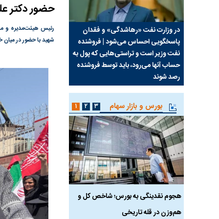
حضور دکتر علی
رئیس هیئت‌مدیره و مدی
سیما علیه
در وزارت نفت «رهاشدگی» و فقدان
چرا رویای آمریکایی سرن
شهید با حضور در میان خ
پاسخگویی احساس می‌شود | فروشنده
نابودی محور مقاومت تع
نفت وزیر است و تراستی‌هایی که پول به
پرد
حساب آنها می‌رود، باید توسط فروشنده
واشنگتن را زمین زد
رصد شوند
بورس و بازار سهام
۱
۲
۳
رس
هجوم نقدینگی به بورس؛ شاخص کل و
بورس تهران رکورد شکس
هم‌وزن در قله تاریخی