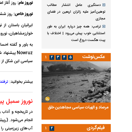
نوروز عام:
روز آغاز اع
دستگیری عامل انتشار مطالب
توهین‌آمیز علیه زائران اربعین در فضای
نوروز خاص:
روز ششم 
مجازی
ایرانیان باستان از 
ترامپ: همه چیز درباره ایران به طور
خوارزمشاهیان، نوروز 
استثنایی خوب پیش می‌رود | اختلاف با
پیت هگست دروغ است
به باور و گفته احسان
Nowruz پیش
عکس‌نوشت
۱
۲
۳
۴
۵
سیاسی این شکل از ام
بیشتر بخوانید:
ترفند
نوروز سمبل پی
ضا تختی و
مرصاد و الهیات سیاسی مجاهدین خلق
آخرین پرده از حیات سی
در تاریخچه و آداب و
روایتی از آخرین مصاحبه‌
انجام می‌شود. (رپیث
فیلم‌گردی
آب‌های زیرزمینی را گ
۱
۲