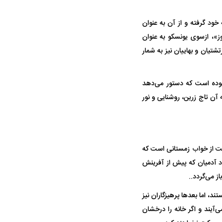
واژگونی مرگبار سمند در اصفهان | ۴ نفر
عکس| ماجرای کشف جسد ناشناس که
ود گرفته و از آن به عنوان
توسط حیوانات خورده شد
روز»، ازسوی یونسکو به عنوان
تیان و بهاییان نیز به شمار
بوده است که دستور می‌دهد
آن تاج زرین، روشنایی و نور
ار سه خرید کلیدی
پیشنهاد ۱۳۲میلیاردی رامین رضاییان به
بازگشت اندو
یعت از خواب زمستانی است که
استقلال
هافبک گابنی
د آدمیان که پیش از آفرینش
ز می‌گردد..
د، اما بعد‌ها پرهیزگاران نیز
‌آیند و اگر خانه را درخشان