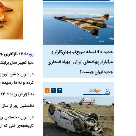
 ماسک
حدید ۱۱۰؛ نسخه سریع‌تر، پنهان‌کارتر و
هواپیمای مرموز E-11A BACN چیست؟
رویداد۲۴
نازآفرین 
مرگبارتر پهپادهای ایرانی | پهپاد انتحاری
دنیا تغییر سال برای
جدید ایران چیست؟
در ایران جشن نوروز 
کرده و به ما رسیده 
حوادث
۱
۲
۳
به گزارش رویداد ۲۴ نخستین روز از سال مصادف با یکم فروردین است.
نخستین روز از سال 
در ایران نخستین رو
تاریخچه‌ی غنی که از 