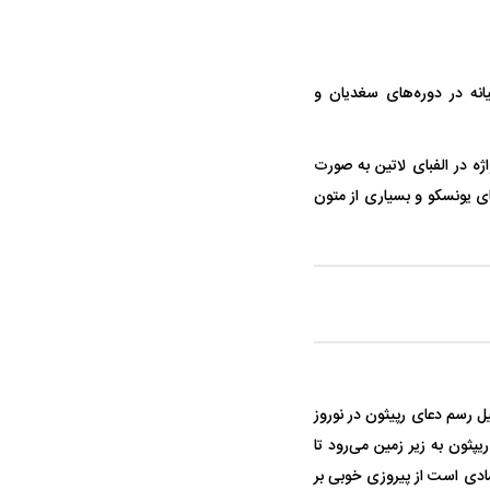
میانه در دوره‌های سغدیان و
اژه در الفبای لاتین به صورت
های یونسکو و بسیاری از متون
در دوران قاجار چگونه
مردی که سر خم نکرد؟ | غلامرضا تختی و
مرصاد و ال
ل رسم دعای رپیثون در نوروز
حکومت پهلوی
پثون به زیر زمین می‌رود تا
نمادی است از پیروزی خوبی بر