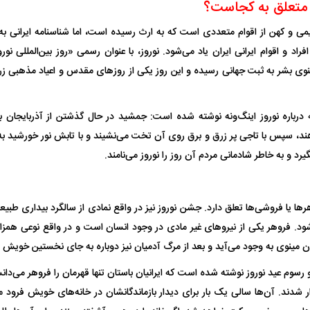
 متعلق به کجاست؟
 ناشناس که
مرگ دلخراش دختر ۱۸ ساله بر اثر برق
 و کهن از اقوام متعددی است که به ارث رسیده است، اما شناسنامه ایرانی به خ
گرفتگی
کشته شدند
فراد و اقوام ایرانی ایران یاد می‌شود. نوروز، با عنوان رسمی «روز بین‌المللی نو
ی بشر به ثبت جهانی رسیده و این روز یکی از روز‌های مقدس و اعیاد مذهبی زرتش
درباره نوروز اینگ‌ونه نوشته شده است: جمشید در حال گذشتن از آذربایجان 
د، سپس با تاجی پر زرق و برق روی آن تخت می‌نشیند و با تابش نور خورشید به 
یگیرد و به خاطر شادمانی مردم آن روز را نوروز می‌نامند.
لال منتفی شد؛
ابهام بزرگ درباره قرارداد یاسر آسانی؛
پرسپولیس در انتظ
ر‌ها یا فروشی‌ها تعلق دارد. جشن نوروز نیز در واقع نمادی از سالگرد بیداری طب
انتخاب تیم جدید
اولین چالش حقوقی استقلال
پیش از شروع لیگ
ود. فروهر یکی از نیرو‌های غیر مادی در وجود انسان است و در واقع نوعی همزا
 مینوی به وجود می‌آید و بعد از مرگ آدمیان نیز دوباره به جای نخستین خویش با
رسوم عید نوروز نوشته شده است که ایرانیان باستان تنها قهرمان را فروهر می‌دانستن
ر شدند. آن‌ها سالی یک بار برای دیدار بازماندگانشان در خانه‌های خویش فرود می