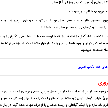
تدال بهاری (برابری شب و روز) و آغاز سال
فروردین با نام «روز خرداد»
نوروز به‌عنوان «ناوا سردا» یعنی سال نو یاد می‌کردند. مردمان ایرانی آسیای 
را نوسارد و نوسارجی، به معنای سال نو می‌خواندند.
 یارشاطر، بنیان‌گذار دانشنامه ایرانیکا، با توجه به قواعد آواشناسی، نگارش این و
نهاد شده است و در این مورد تلفظ پارسی را مدنظر قرار داده است. امروزه در نوشته‌
لا استفاده می‌شود.
های خانه تکانی اصولی
روزی
اسی یک سلسله |
ریشه‌های عزاداری ماه محرم در فرهنگ
عزاداری ماه محرم 
 رسوم عید نوروز آمده است که نوروز سمبل پیروزی خوبی بر بدی است به این دلی
ی شاه در ایران
و تاریخ ایران
انجام می‌شد؟
ون) غلبه‌ی گرمای نیمروز و ماه‌های تابستان است با حمله غول زمستان به زمین ری
رم نگه دارد و با اینکار گیاهان و ریشه درختان را از مرگ نجات دهد گرما در بهار 