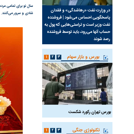
سال نو برای تمامی مردم
سیما علیه
در وزارت نفت «رهاشدگی» و فقدان
چرا رویای آمریکایی سرن
شادی و سرور می‌کنند.
پاسخگویی احساس می‌شود | فروشنده
نابودی محور مقاومت تع
نفت وزیر است و تراستی‌هایی که پول به
پرد
حساب آنها می‌رود، باید توسط فروشنده
واشنگتن را زمین زد
رصد شوند
بورس و بازار سهام
۱
۲
۳
بورس تهران رکورد شکست
سیگنال مثبت دیپلماسی 
تکنولوژی جنگی
۱
۲
۳