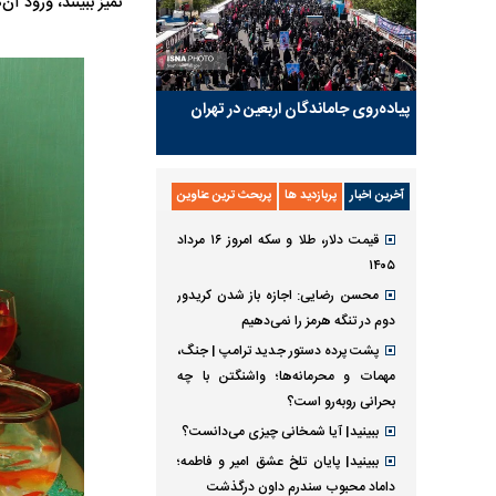
تمیز ببینند، ورود آ
پیاده‌روی جاماندگان اربعین در تهران
آخرین اخبار
پربازدید ها
پربحث ترین عناوین
قیمت دلار، طلا و سکه امروز ۱۶ مرداد
۱۴۰۵
محسن رضایی: اجازه باز شدن کریدور
دوم در تنگه هرمز را نمی‌دهیم
پشت پرده دستور جدید ترامپ | جنگ،
مهمات و محرمانه‌ها؛ واشنگتن با چه
بحرانی روبه‌رو است؟
ببینید| آیا شمخانی چیزی می‌دانست؟
ببینید| پایان تلخ عشق امیر و فاطمه؛
داماد محبوب سندرم داون درگذشت