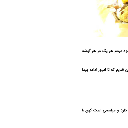
ه سریع‌تر، پنهان‌کارتر و
هواپیمای مرموز E-11A BACN چیست؟
شود مردم هر یک در هر گوشه
یرانی | پهپاد انتحاری
؟
قدیم که تا امروز ادامه پیدا
 دارد و مراسمی است کهن با