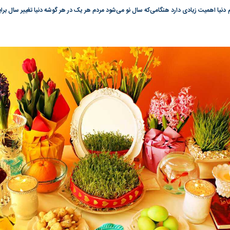
 دنیا اهمیت زیادی دارد هنگامی‌که سال نو می‌شود مردم هر یک در هر گوشه دنیا تغییر سال بر
گونی رژیم و
مطالعه رفتار هیستریک صدا و سیما علیه
در وزارت نفت «ر
بیر نشد؟ | پشت
کمپین نه به اعدام
پاسخگویی احساس 
ه تجارت پهپاد‌ ۱۵۰۰ دلاری که
نفت وزیر است و ت
حساب آنها می‌رود
رصد شوند
به بورس
پرواز ۱۰۰ هزار واحدی شاخص کل بورس
بورس تهران رکور