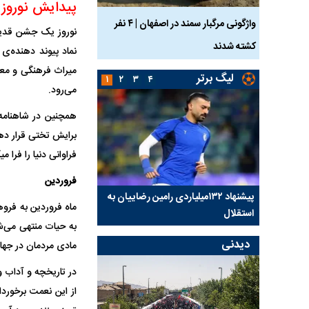
پیدایش نوروز
ساله بر اثر برق
واژگونی مرگبار سمند در اصفهان | ۴ نفر
عکس| ماجرای کشف جسد
نوروز یک جشن قدیمی
کشته شدند
توسط حیوانات خورده شد
نماد پیوند دهنده‌ی ا
میراث فرهنگی و معنو
لیگ برتر
۱
۲
۳
۴
می‌رود.
همچنین در شاهنامه 
برایش تختی قرار دهن
فراوانی دنیا را فرا م
فروردین
کلیدی
پیشنهاد ۱۳۲میلیاردی رامین رضاییان به
بازگشت اندونگ به استق
ماه فروردین به فروه
استقلال
هافبک گابنی در آستانه 
به حیات منتهی می‌ش
دیدنی
مادی مردمان در جهان
در تاریخچه و آداب و 
از این نعمت برخوردا