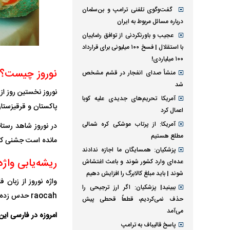
گفت‌وگوی تلفنی ترامپ و بن‌سلمان
درباره مسائل مربوط به ایران
عجیب و باورنکردنی از توافق رضاییان
با استقلال | فسخ ۱۰۰ میلیونی برای قرارداد
۱۰۰ میلیاردی!
نوروز چیست؟
منشأ صدای انفجار در قشم مشخص
شد
نوروز نخستین روز از
آمریکا تحریم‌های جدیدی علیه کوبا
پاکستان و قرقیزستا
اعمال کرد
آمریکا: از پرتاب موشکی کره شمالی
در نوروز شاهد رستا
مطلع هستیم
مانده است جشنی که ه
پزشکیان: همسایگان ما اجازه ندادند
ریشه‌یابی واژه
عده‌ای وارد کشور شوند و باعث اغتشاش
شوند | باید مبلغ کالابرگ را افزایش دهیم
ببینید| پزشکیان: اگر ارز ترجیحی را
raocah حدس زده‌اند.
حذف نمی‌کردیم، قطعاً قحطی پیش
می‌آمد
امروزه در فارسی این
پاسخ قالیباف به ترامپ