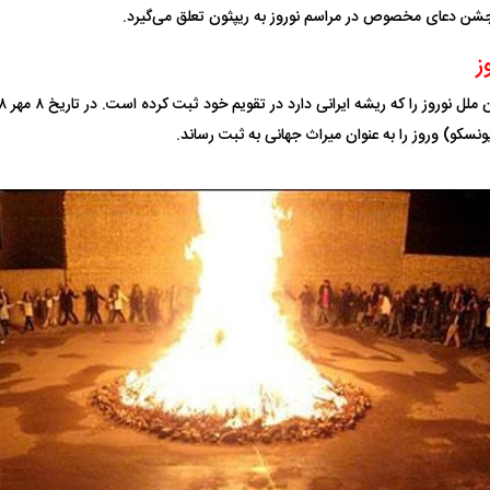
ن دعای مخصوص در مراسم نوروز به ریپثون تعلق می‌گیرد.
ز
نسکو) وروز را به عنوان میراث جهانی به ثبت رساند.
 حجازی درباره
ببینید| انیمیشن لگویی حمله به کویت با
ببینید| نظر متفاو
جنگنده اف-۵
گوگوش خبرساز ش
علت تنگی نفس و راه های درمان آن
دلیل علاقه برخی اف