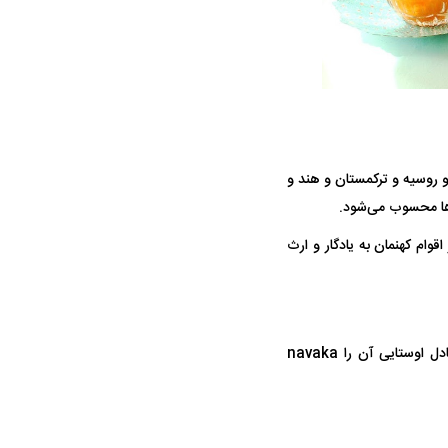
 و روسیه و ترکمستان و هند و
ها محسوب می‌شود.
ام کهنمان به یادگار و ارث
واژه نوروز از زبان فارسی میانه (nōgrōz) گرفته شده که ریشه در زبان اوستایی دارد. مورخان، معادل اوستایی آن را navaka