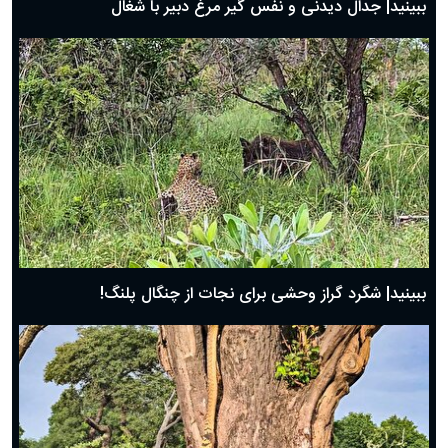
ببینید| جدال دیدنی و نفس گیر مرغ دبیر با شغال
ببینید| شگرد گراز وحشی برای نجات از چنگال پلنگ!