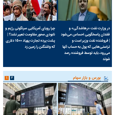
در وزارت نفت «رهاشدگی» و
چرا رویای آمریکایی سرنگونی رژیم و
فقدان پاسخگویی احساس می‌شود
نابودی محور مقاومت تعبیر نشد؟ |
| فروشنده نفت وزیر است و
پشت پرده تجارت پهپاد‌ ۱۵۰۰ دلاری
تراستی‌هایی که پول به حساب آنها
که واشنگتن را زمین زد
می‌رود، باید توسط فروشنده رصد
شوند
بورس و بازار سهام
۱
۲