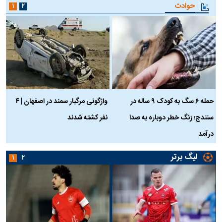
حوادث
۱
۲
حمله ۶ سگ به کودک ۹ ساله در
واژگونی مرگبار سمند در اصفهان | ۴
ع
سنندج؛ زنگ خطر دوباره به صدا
نفر کشته شدند
ک
درآمد
لیگ برتر
۱
۲