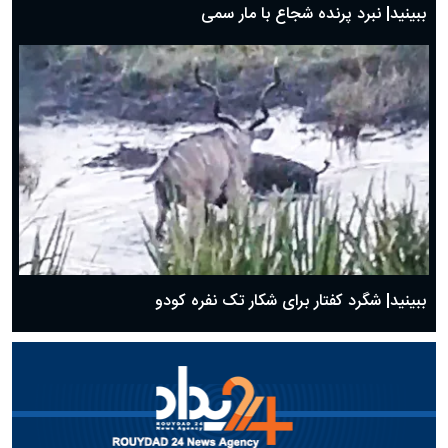
ببینید| نبرد پرنده شجاع با مار سمی
ببینید| شگرد کفتار برای شکار تک نفره کودو