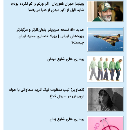
ببینید| مهران غفوریان: اگر وزنم را کم نکرده بودم،
شاید قبل از اکبر عبدی از دنیا می‌رفتم!
حدید ۱۱۰؛ نسخه سریع‌تر، پنهان‌کارتر و مرگبارتر
پهپادهای ایرانی | پهپاد انتحاری جدید ایران
چیست؟
بیماری‌ های شایع مردان
(تصاویر) تیپ متفاوت نیک‌آفرید سماواتی با حوله
تن‌پوش در سریال کلاغ
بیماری‌ های شایع زنان