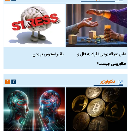
دلیل علاقه برخی افراد به فال و
تاثیر استرس بر بدن
ع
طالع‌بینی چیست؟
آ
تکنولوژی
۱
۲