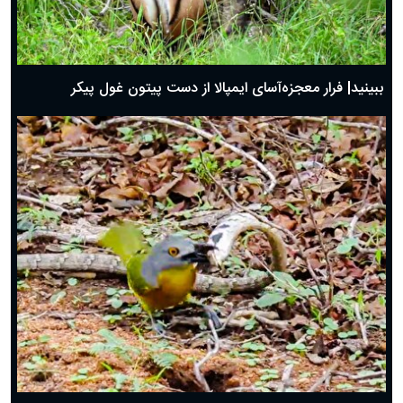
ببینید| فرار معجزه‌آسای ایمپالا از دست پیتون غول پیکر