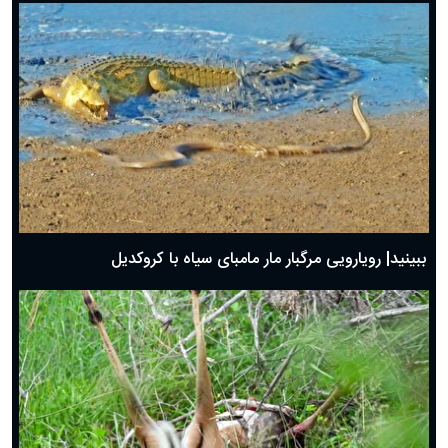
ببینید| رویارویی مرگبار مار مامبای سیاه با کروکدیل