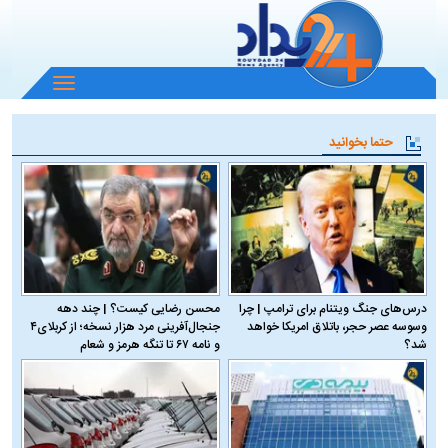
باز
و
بسته
حتما بخوانید
کردن
منو
درس‌های جنگ ویتنام برای ترامپ | چرا
محسن رضایی کیست؟ | چند دهه
وسوسه عصر حجر، باتلاق امریکا خواهد
جنجال‌آفرینی مرد هزار نسخه؛ از کربلای۴
شد؟
و نامه ۶۷ تا تنگه هرمز و شعام