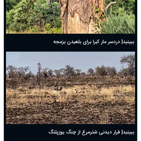
ببینید| دردسر مار کبرا برای بلعیدن بزمجه
ببینید| فرار دیدنی شترمرغ از چنگ یوزپلنگ