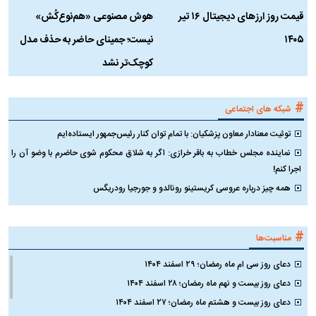
قیمت روز ارز‌های دیجیتال ۱۶ تیر
هوش مصنوعی «هم‌نوع‌کُش»
چ
۱۴۰۵
نیست؛ جمینای حاضر به حذف مدل
ک
کوچک‌تر نشد
#
شبکه های اجتماعی
توئیت معنادار معاون پزشکیان: با تمام توان کنار رئیس‌جمهور ایستاده‌ایم
نماینده مجلس خطاب به باقر خرازی: اگر به شلاق محکوم شوی حاضرم با وضو آن را
اجرا کنم!
همه چیز درباره عروسی کریستینو رونالدو و جورجیا رودریگس
#
مناسبت‌ها
دعای روز سی ام ماه رمضان؛ ۲۹ اسفند ۱۴۰۴
دعای روز بیست و نهم ماه رمضان؛ ۲۸ اسفند ۱۴۰۴
دعای روز بیست و هشتم ماه رمضان؛ ۲۷ اسفند ۱۴۰۴