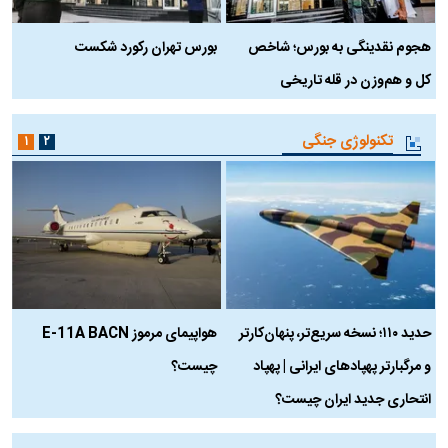
هجوم نقدینگی به بورس؛ شاخص
بورس تهران رکورد شکست
س
کل و هم‌وزن در قله تاریخی
تکنولوژی جنگی
۱
۲
حدید ۱۱۰؛ نسخه سریع‌تر، پنهان‌کارتر
هواپیمای مرموز E-11A BACN
ف
و مرگبارتر پهپادهای ایرانی | پهپاد
چیست؟
م
انتحاری جدید ایران چیست؟