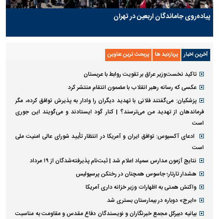
پیاده‌روی جاماندگان اربعین در تهران
آخرین اخبار
پربازدید ها
پربحث ترین عناوین
تاکید نخست‌وزیر عراق بر تقویت روابط با عربستان
عکسی که رسانه رهبر انقلاب با مضمون انتقام منتشر کرد
پزشکیان: می‌گفتند فلانی با تهدید دیگران را وادار به پذیرش توافق کرده، مگر
فرماندهان از تهدید من می‌ترسند؟ | کنار گود ایستادند و می‌گویند این جوری
است
ادعای آکسیوس: توافق ایران و آمریکا در انتظار تأیید شورای عالی امنیت ملی
است
نتایج آزمون مدارس سمپاد اعلام شد | ثبت‌نام پذیرفته‌شدگان از ۱۹ مرداد
هشدار تارتار؛ جاسوس همچنان در رختکن پرسپولیس
واکنش همتی به اظهارات وزیر خزانه داری آمریکا
«ایرج» دوباره در بیمارستان بستری شد
بیانیه دبیرکل مجمع خبرنگاران و نویسندگان دفاع مقدس و مقاومت به مناسبت