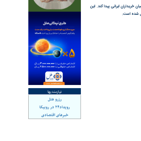
ن خریداران ایرانی پیدا کند. این
یل شده است.
هاشدگی» و فقدان
چرا رویای آمریکایی سرنگونی رژیم و
می‌شود | فروشنده
نابودی محور مقاومت تعبیر نشد؟ | پشت
راستی‌هایی که پول به
پرده تجارت پهپاد‌ ۱۵۰۰ دلاری که
، باید توسط فروشنده
واشنگتن را زمین زد
نیازمندیها
رزرو هتل
رویداد۲۴ در روبیکا
خبرهای اقتصادی
ی بورس؛ شاخص کل
هجوم نقدینگی به بورس؛ شاخص کل و
هم‌وزن در قله تاریخی