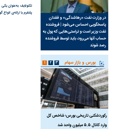
تکنولایف به‌عنوان یکی 
پلتفرم با ارائه‌ی انوا
سیما علیه
در وزارت نفت «رهاشدگی» و فقدان
چرا رویای آمریکایی سرن
پاسخگویی احساس می‌شود | فروشنده
نابودی محور مقاومت تع
نفت وزیر است و تراستی‌هایی که پول به
پرد
حساب آنها می‌رود، باید توسط فروشنده
واشنگتن را زمین زد
رصد شوند
بورس و بازار سهام
۱
۲
۳
رکوردشکنی تاریخی بورس؛ شاخص کل
هجوم نقدینگی به بورس
وارد کانال ۵.۵ میلیون واحد شد
هم‌وزن در قله تاریخی