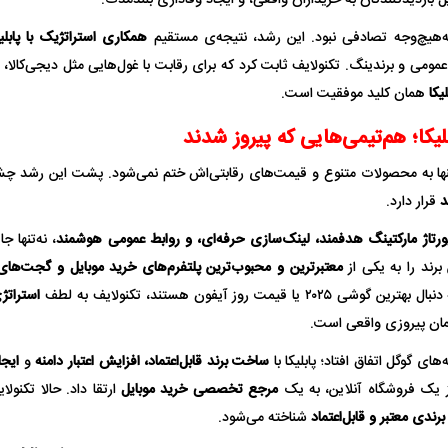
ه‌هیچ‌وجه تصادفی نبود. این رشد، نتیجه‌ی مستقیم
همکاری استراتژیک با پابلیک
عمومی و برندینگ. تکنولایف ثابت کرد که برای رقابت با غول‌هایی مثل دیجی‌کالا،
لیکا
همان کلید موفقیت است.
لیکا؛ هم‌تیمی‌هایی که پیروز شدند
وزلندی از داخل
ببینید| ونس: ایرانیان به ما گفته‌اند که
ببینید| زن سیاستمد
نها به محصولات متنوع و قیمت‌های رقابتی‌اش ختم نمی‌شود. پشت این رشد چش
هیچ برنامه‌ای برای بستن تنگه هرمز
حمام به جلسه پی
د
قرار دارد.
ندارند
ورتاژ مارکتینگ هدفمند، لینک‌سازی حرفه‌ای، و روابط عمومی هوشمند
، نه‌تنها ج
 برند را به یکی از
معتبرترین و محبوب‌ترین پلتفرم‌های خرید موبایل و گجت‌ها
 یا قیمت روز آیفون هستند، تکنولایف به لطف
استراتژ
مان پیروزی واقعی است.
‌های گوگل اتفاق افتاد؛ پابلیکا با
ساخت برند قابل‌اعتماد، افزایش اعتبار دامنه
و
ایج
از یک فروشگاه آنلاین، به یک
مرجع تخصصی خرید موبایل
ارتقا داد. حالا تکنول
برندی معتبر و قابل‌اعتماد
شناخته می‌شود.