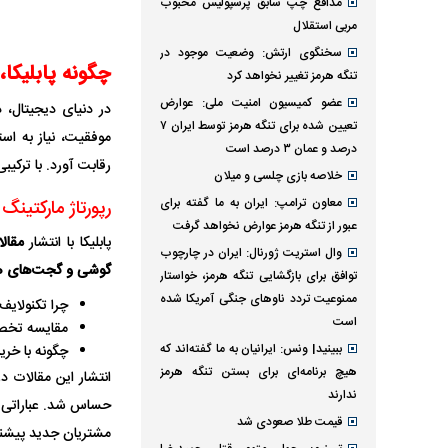
مدافع چپ سابق پرسپولیس محبوب
مربی استقلال
سخنگوی ارتش: وضعیت موجود در
چگونه پابلیکا،
تنگه هرمز تغییر نخواهد کرد
عضو کمیسیون امنیت ملی: عوارض
در دنیای دیجیتال، 
تعیین شده برای تنگه هرمز توسط ایران ۷
موفقیت، نیاز به است
درصد و عمان ۳ درصد است
رقابت آورد. با ترکیب
خلاصه بازی چلسی و میلان
معاون ترامپ: ایران به ما گفته برای
رپورتاژ مارکتینگ
عبور از تنگه هرمز عوارض نخواهد گرفت
پابلیکا با انتشار
مقال
وال استریت ژورنال: ایران در چارچوب
گوشی و گجت‌های ه
توافق برای بازگشایی تنگه هرمز، خواستار
ممنوعیت تردد ناو‌های جنگی آمریکا شده
چرا تکنولایف، 
است
مقایسه تخص
ببینید| ونس: ایرانیان به ما گفته‌اند که
چگونه با خری
هیچ برنامه‌ای برای بستن تنگه هرمز
انتشار این مقالات در
ندارند
قیمت طلا صعودی شد
مشتریان جدید پیشنه