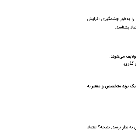
کنولوژی، قدرت دامنه (DA) تکنولایف را به‌طور چشمگیری افزایش
تماد بشناسد.
نولایف می‌شوند.
ن گذری.
ان یک برند متخصص و معتبر
به
در دوران قاجار چگونه
مردی که سر خم نکرد؟ | غلامرضا تختی و
مرصاد و ال
حکومت پهلوی
به نظر برسد. نتیجه؟ اعتماد