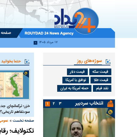
صفحه 
۱۷ مرداد ۱۴۰۵
سوژه‌های روز
حتما بخوانید
قیمت سکه
قیمت دلار
قیمت طلا
توافق با آمریکا
نقد فیلم
حمله آمریکا به ایران
انتخاب سردبیر
۱
۲
۳
خزر؛ ترکمانچای جدی
سوءتفاهم تاریخی؟
»
صفحه نخست
عمومی
تکنولایف؛ رقاب