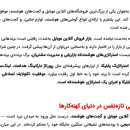
ه‌عنوان یکی از بزرگ‌ترین فروشگاه‌های آنلاین موبایل و گجت‌های هوشمند، موفق 
ا کند. این پلتفرم با ارائه‌ی انواع گوشی‌های هوشمند، لوازم جانبی، و گجت‌های 
ل شده است.
ه به‌دست نیامده است.
بازار فروش آنلاین موبایل
به‌شدت رقابتی است؛ برندهایی 
 از بازار را در اختیار دارند و به‌سختی می‌توان از آن‌ها پیشی گرفت. در چنین ش
نیست؛
استراتژی‌های هوشمندانه بازاریابی و مدیریت مشتریان
، برگ برنده‌ی برنده
ستراتژیک پابلیکا
، از ابزارهای پیشرفته‌ای مثل
رپورتاژ مارکتینگ هدفمند، لینک‌
فضاپیمای «استارشیپ» ایلان ماسک
حدید ۱۱۰؛ نسخ
رده است تا برند خود را به خط اول رقابت بیاورد.
موفقیت تکنولایف تصادفی ن
چیست؟
مرگبارتر پهپادهای ا
ابلیکا و اجرای یک استراتژی هوشمندانه است.
جدید ایران چیست
ی تازه‌نفس در دنیای کهنه‌کارها
نلاین موبایل و گجت‌های هوشمند
، درست مثل ورود به میدان نبرد است — جا
دیجی
با بودجه‌های تبلیغاتی سنگین، جایگاه خود را محکم کرده‌اند. در این میان،