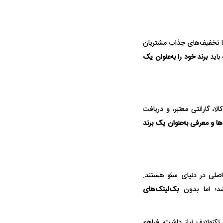
 با تخفیف‌های جذاب مشتریان
حادثه هولناک در پاساژ علاءالدین ۶ نفر را
ردپای سیاست در یک جنایت مرموز؛
باید
برند خود را به‌عنوان یک
د
ماجرای قتل مداح معروف چیست؟
ا، گارانتی معتبر، و دریافت
‌ها و معرفی به‌عنوان یک برند
پولیس نهایی شد؛
پرسپولیس از جذب حسین‌نژاد عقب
بازی‌های لیگ
صلی در دنیای سئو هستند.
وز
کشید؛ رضایتنامه ۲ میلیون دلاری مانع
برگزار می‌شو
شد؛ اما بدون
بک‌لینک‌های
انتقال
کنولایف نیاز داشت، فراهم