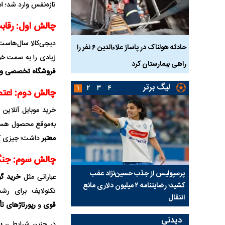
تازه‌نفس وارد شد؛ ام
چالش اول: رقابت 
دیجی‌کالا سال‌هاست 
بازداشت
حادثه هولناک در پاساژ علاءالدین ۶ نفر را
ردپای سیاست در یک جنا
زیادی را به سمت خود 
پلک
راهی بیمارستان کرد
ماجرای قتل مداح معر
فروشگاه تخصصی و
لیگ برتر
۱
۲
۳
۴
چالش دوم: اعتما
خرید موبایل آنلاین 
به‌موقع محصول هستند
معتبر
داشت؛ چیزی که
چالش سوم: جنگ 
ی شد؛
پرسپولیس از جذب حسین‌نژاد عقب
بازی‌های لیگ برتر فوتبا
عباراتی مثل
خرید گ
کشید؛ رضایتنامه ۲ میلیون دلاری مانع
برگزار می‌شود
تکنولایف برای رش
انتقال
قوی
و
رپورتاژهای تأث
دیدنی
در چنین شرایطی،
پ