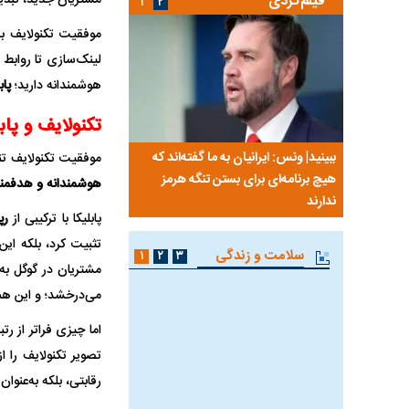
فیلم‌گردی
۱
۲
موفقیت تکنولایف ب
لینک‌سازی تا روابط 
هوشمندانه دارید؛
پاب
تکنولایف و پاب
 از داخل
ببینید| ونس: ایرانیان به ما گفته‌اند که
ببینید| زن سیاستمدار نی
موفقیت تکنولایف ت
هیچ برنامه‌ای برای بستن تنگه هرمز
حمام به جلسه پیوست!
هوشمندانه و هدفمن
ندارند
پابلیکا با ترکیبی از
رپ
تثبیت کرد، بلکه این
سلامت و زندگی
۱
۲
۳
مشتریان در گوگل به دنبال بهترین گوشی ۲۰۲۵
می‌درخشد؛ و این ه
اما چیزی فراتر از رتبه
تصویر تکنولایف را 
رقابتی، بلکه به‌عنوان