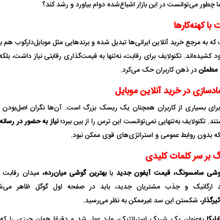
ا چطور می‌توانست در این بازار اشباع‌شده دوام بیاورد و رشد کند؟
با کهنه‌کارها
که به مرجع خرید آنلاین ایرانی‌ها تبدیل شده و برندهایی مثل موبایل‌دارکوب هم
یت مرموز؛
جراحان قلابی در شمال تهران بازداشت
کشیده‌اند. تکنولایف برای رقابت، نه‌تنها به قیمت‌گذاری رقابتی نیاز داشت، بلکه 
وف چیست؟
شدند؛ از تزریق فیلر تا جراحی پلک
راهی بیمارستان کر
 مطمئن
در ذهن کاربران حک می‌کرد.
دسازی در خرید آنلاین موبایل
برای بسیاری از کاربران همچنان یک ریسک بزرگ است. آن‌ها نگران اصل‌بودن کال
. تکنولایف به‌تنهایی نمی‌توانست این ترس را از بین ببرد
؛ نیاز به حضور در رسانه
 بدون روابط عمومی و استراتژی‌های قوی ممکن نبود.
بر سر کلمات کلیدی
ل با تماشاگر
رقم نجومی رضایتنامه مدافع موردنظر
دو خرید جدید پرس
وشی سامسونگ، قیمت آیفون جدید
یا
بهترین گوشی میان‌رده،
میدان رقابت ا
پرسپولیس لو رفت
امضای قرارداد امر
د ارگانیک و جذب مشتریان جدید، باید در صفحه اول گوگل ظاهر می‌
یرگذار
، شکستن این سد غیرممکن به نظر می‌رسید.
ابلیکا
به‌عنوان یک شریک استراتژیک، وارد عمل شد و دقیقا همان چیزی را که ت