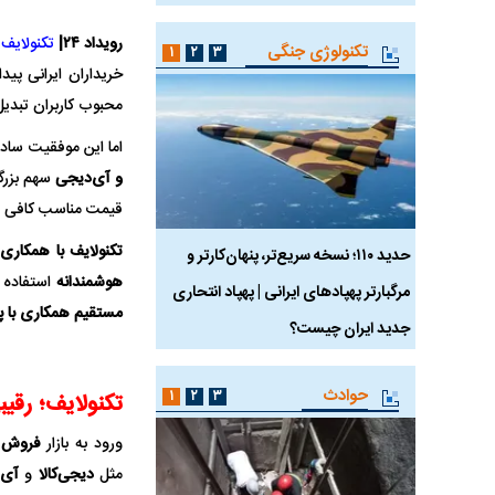
رویداد ۲۴|
تکنولایف
ب
تکنولوژی جنگی
۱
۲
۳
خریداران ایرانی پید
محبوب کاربران تبدی
اما این موفقیت ساد
و آی‌دیجی
سهم بزرگی
قیمت مناسب کافی 
تکنولایف با همکاری ا
 ماسک
حدید ۱۱۰؛ نسخه سریع‌تر، پنهان‌کارتر و
هواپیمای مرموز E-11A BACN چیست؟
هوشمندانه
استفاده ک
مرگبارتر پهپادهای ایرانی | پهپاد انتحاری
مستقیم همکاری با پ
جدید ایران چیست؟
حوادث
۱
۲
۳
تکنولایف؛ رقیب
ورود به بازار
فروش آ
مثل
دیجی‌کالا
و
آی‌