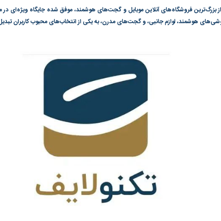
از بزرگ‌ترین فروشگاه‌های آنلاین موبایل و گجت‌های هوشمند، موفق شده جایگاه ویژه‌ای در میا
ع گوشی‌های هوشمند، لوازم جانبی، و گجت‌های مدرن، به یکی از انتخاب‌های محبوب کاربران تبد
گونی رژیم و
مطالعه رفتار هیستریک صدا و سیما علیه
در وزارت نفت «ر
بیر نشد؟ | پشت
کمپین نه به اعدام
پاسخگویی احساس 
ه تجارت پهپاد‌ ۱۵۰۰ دلاری که
نفت وزیر است و ت
حساب آنها می‌رود
رصد شوند
؛ شاخص کل و
بورس تهران رکورد شکست
رکوردشکنی تاریخ
وارد کانال ۵.۵ میلیون واحد شد