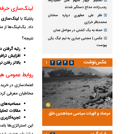
تسنیم: چهار متهم قتل حمیدرضا
لینک‌سازی حرفه‌ا
رجب‌زاده، مداح دستگیر شدند
نظر علی مطهری درباره سخنان
پابلیکا با
لینک‌سازی 
محمدباقر خرازی
داد. بک‌لینک‌ها از م
حمله به یک کشتی در سواحل عمان
نتیجه؟
عکس | مجتبی جباری به تیم لیگ یکی
پیوست
رتبه گرفتن در
افزایش تراف
عکس‌نوشت
بالاتر رفتن ن
۱
۲
۳
۴
۵
روابط عمومی هوش
اعتمادسازی در خرید 
مخاطبان معرفی کرد.
مصاحبه‌ها
مقالات تحلی
ضا تختی و
مرصاد و الهیات سیاسی مجاهدین خلق
آخرین پرده از حیات سی
تجربه‌کاربری
روایتی از آخرین مصاحبه‌
این استراتژی‌ها باع
مشتریان جدید، تبدیل