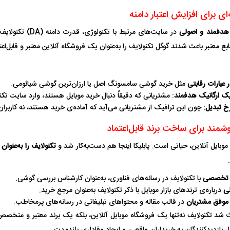
ی برای افزایش اعتبار دامنه
هدفمند و اصولی
در سایت‌های مرتبط با ت
نابع معتبر باعث شدند گوگل تکنولایف را به‌عنوان یک فروشگاه آنلاین معتبر و قابل‌اع
 عبارات رقابتی
مثل خرید گوشی سامسونگ اصل یا ارزان‌ترین گوشی شیائومی.
یک ارگانیک هدفمند
: مشتریانی که دقیقاً دنبال خرید موبایل هستند، وارد سایت تک
رخ تبدیل
: چون این ترافیک از مشتریانی می‌آید که آماده‌ی خرید هستند، نه کاربرا
مند برای ساخت برند قابل‌اعتماد
موبایل آنلاین، حیاتی است. پابلیکا اینجا هم دست‌به‌کار شد و
تکنولایف را به‌عنو
ی تخصصی
با تکنولایف در رسانه‌های فناوری، به‌عنوان کارشناس بررسی گوشی.
لی
درباره‌ی ترندهای بازار موبایل با ذکر تکنولایف به‌عنوان مرجع خرید.
اسی یک سلسله |
ریشه‌های عزاداری ماه محرم در فرهنگ
عزاداری ماه محرم 
 موفق مشتریان
در قالب مقاله و محتواهای تبلیغاتی در رسانه‌های پرمخاطب.
ی شاه در ایران
و تاریخ ایران
انجام می‌شد؟
ث شد تکنولایف نه‌تنها یک فروشگاه موبایل آنلاین، بلکه یک برند معتبر و متخصص 
 بازدیدکنندگان به خریداران واقعی، و ایجاد وفاداری بلندمدت.