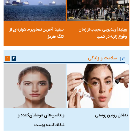
ببینید| ویدیویی عجیب از زمان
ببینید| آخرین تصاویر ماهواره‌ای از
وقوع زلزله در کلمبیا
تنگه‌ هرمز
سلامت و زندگی
۱
۲
تداخل روتین پوستی
ویتامین‌های درخشان‌کننده و
د
شفاف‌کننده پوست
ط