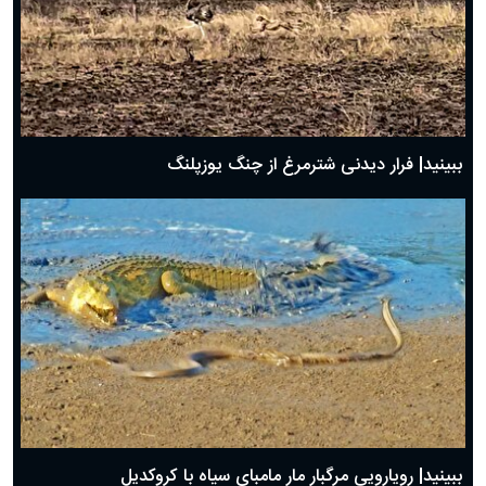
ببینید| فرار دیدنی شترمرغ از چنگ یوزپلنگ
ببینید| رویارویی مرگبار مار مامبای سیاه با کروکدیل