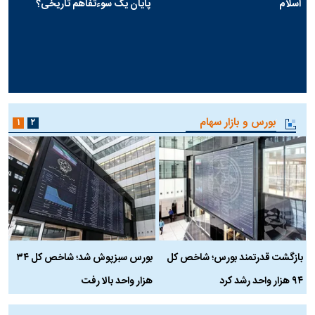
اسلام
پایان یک سوءتفاهم تاریخی؟
بورس و بازار سهام
۱
۲
بازگشت قدرتمند بورس؛ شاخص کل
بورس سبزپوش شد؛ شاخص کل ۳۴
ر
۹۴ هزار واحد رشد کرد
هزار واحد بالا رفت
م