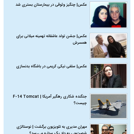
عکس| چنگیز وثوقی در بیمارستان بستری شد
عکس| جشن تولد عاشقانه تهمینه میلانی برای
همسرش
عکس| سلفی نیکی کریمی در باشگاه بدنسازی
جنگنده شکاری رهگیر آمریکا | F-14 Tomcat
چیست؟
مهران مدیری به تلویزیون برگشت | نوستالژی
شصت‌چی به داد یک ستاره می‌رسد؟