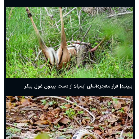
ببینید| فرار معجزه‌آسای ایمپالا از دست پیتون غول پیکر