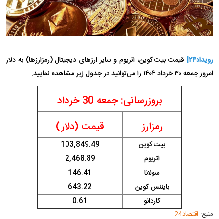
رویداد۲۴|
قیمت بیت کوین، اتریوم و سایر ارز‌های دیجیتال (رمزارزها) به دلار
امروز جمعه ۳۰ خرداد ۱۴۰۴ را می‌توانید در جدول زیر مشاهده نمایید.
بروزرسانی: جمعه 30 خرداد
رمزارز
قیمت (دلار)
بیت کوین
103,849.49
اتریوم
2,468.89
سولانا
146.41
بایننس کوین
643.22
کاردانو
0.61
منبع:
اقتصاد24