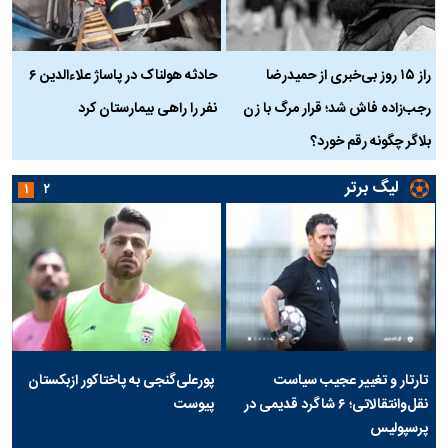
راز ۱۵ روز بی‌خبری از حمیدرضا
حادثه هولناک در پاساژ علاءالدین ۶
ر
رجب‌زاده فاش شد؛ قرار مرگ با زن
نفر را راهی بیمارستان کرد
م
بلاگر چگونه رقم خورد؟
لیگ برتر
۱
۲
تارتار و تغییر عجیب سیاست
پورعلی‌گنجی به پاختاکور ازبکستان
نقل‌وانتقالاتی؛ ۶ شاگرد قدیمی در
پیوست
پرسپولیس