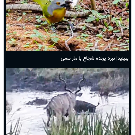
ببینید| نبرد پرنده شجاع با مار سمی