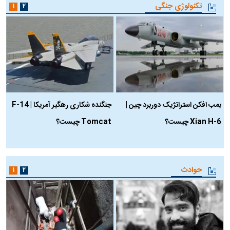
تکنولوژی جنگی
۱
۲
بمب افکن استراتژیک دوربرد چین |
جنگنده شکاری رهگیر آمریکا | F-14
Xian H-6 چیست؟
Tomcat چیست؟
و
ا
حوادث
۱
۲