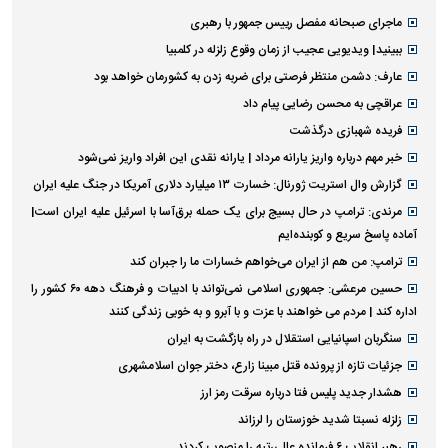
ماجرای صبحانه مفصل رییس جمهور با رهبری
ببینید| ویدیویی عجیب از زمان وقوع زلزله در کلمبیا
عارف: دشمن منتظر فرصتی برای ضربه زدن به کشورمان خواهد بود
عراقچی به محسن رضایی پیام داد
فریده شهبازی درگذشت
خبر مهم درباره واریز یارانه مرداد | یارانه نقدی این افراد واریز نمی‌شود
گزارش وال استریت ژورنال: خسارت ۱۳ میلیارد دلاری آمریکا در جنگ علیه ایران
مرندی: ترامپ در حال بسیج برای یک حمله برق‌آسا با اسرئیل علیه ایران است|
آماده پاسخ سریع و کوبنده‌ایم
ترامپ: من هم از ایران می‌خواهم خسارات ما را جبران کند
حسین مرعشی: جمهوری اسلامی نمی‌تواند با ادبیات و فرهنگ دهه ۶۰ کشور را
اداره کند | مردم می خواهند با عزت و با آبرو و به خوبی زندگی کنند
سنگربان اسپانیایی استقلال در راه بازگشت به ایران
جزئیات تازه از پرونده قتل مبینا زارع، دختر جوان اسلامشهری
هشدار جدید پلیس فتا درباره سرقت رمز ارز
زلزله نسبتا شدید خوزستان را لرزاند
رهبر انقلاب ۶ فرمانده عالی‌رتبه را منصوب کردند