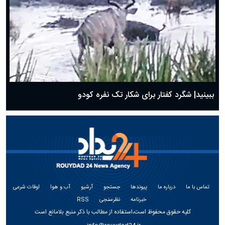
ببینید| شگرد کفتار برای شکار تک نفره کودو
تماس با ما
درباره ما
پیوندها
جستجو
آرشیو
آب و هوا
اوقات شرعی
خبرنامه
نظرسنجی
RSS
کلیه حقوق محفوظ است،استفاده از مطالب با ذکر منبع بلامانع است