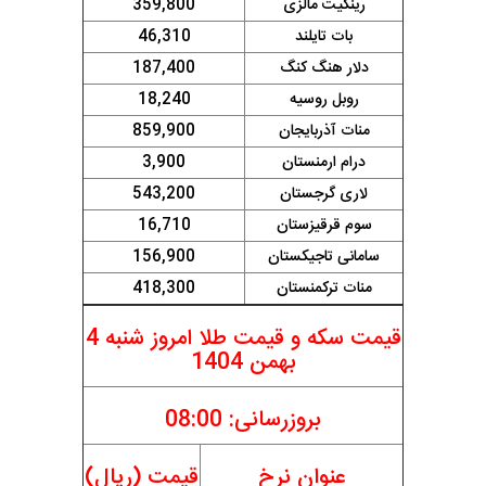
رینگیت مالزی
359,800
بات تایلند
46,310
دلار هنگ کنگ
187,400
روبل روسیه
18,240
منات آذربایجان
859,900
درام ارمنستان
3,900
لاری گرجستان
543,200
سوم قرقیزستان
16,710
سامانی تاجیکستان
156,900
منات ترکمنستان
418,300
قیمت سکه و قیمت طلا امروز شنبه 4
بهمن 1404
بروزرسانی: 08:00
عنوان نرخ
قیمت (ریال)