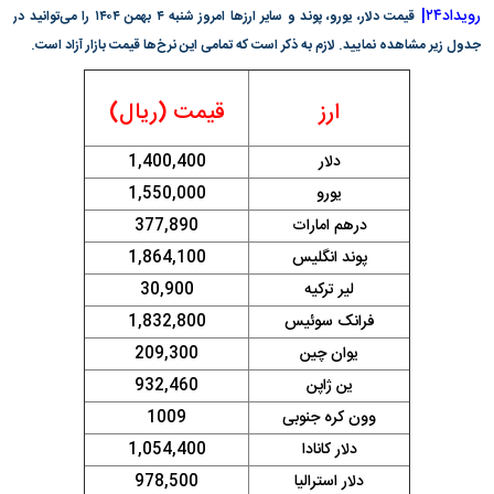
رویداد۲۴|
قیمت دلار، یورو، پوند و سایر ارز‌ها امروز شنبه ۴ بهمن ۱۴۰۴ را می‌توانید در
جدول زیر مشاهده نمایید. لازم به ذکر است که تمامی این نرخ‌ها قیمت بازار آزاد است.
ارز
قیمت (ریال)
دلار
1,400,400
یورو
1,550,000
درهم امارات
377,890
پوند انگلیس
1,864,100
لیر ترکیه
30,900
فرانک سوئیس
1,832,800
یوان چین
209,300
ین ژاپن
932,460
وون کره جنوبی
1009
دلار کانادا
1,054,400
دلار استرالیا
978,500