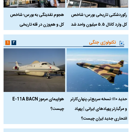
رکوردشکنی تاریخی بورس؛ شاخص
هجوم نقدینگی به بورس؛ شاخص
ب
کل وارد کانال ۵.۵ میلیون واحد شد
کل و هم‌وزن در قله تاریخی
تکنولوژی جنگی
۱
۲
حدید ۱۱۰؛ نسخه سریع‌تر، پنهان‌کارتر
هواپیمای مرموز E-11A BACN
ف
و مرگبارتر پهپادهای ایرانی | پهپاد
چیست؟
م
انتحاری جدید ایران چیست؟