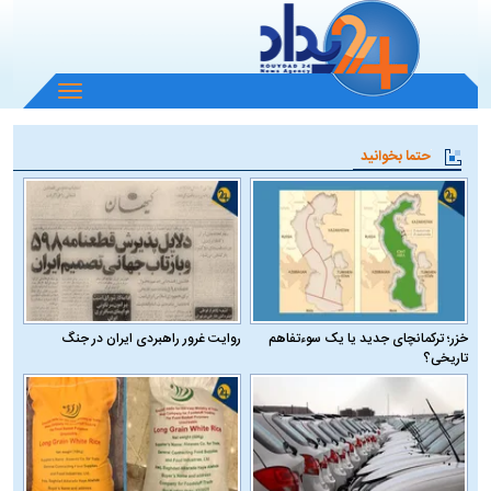
باز
و
بسته
حتما بخوانید
کردن
منو
خزر؛ ترکمانچای جدید یا یک سوءتفاهم
روایت غرور راهبردی ایران در جنگ
تاریخی؟