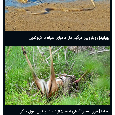
ببینید| رویارویی مرگبار مار مامبای سیاه با کروکدیل
ببینید| فرار معجزه‌آسای ایمپالا از دست پیتون غول پیکر