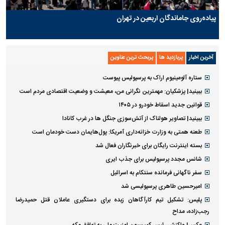
پیاده‌روی جاماندگان اربعین در تهران
آخرین اخبار
پربازدید ها
پربحث ترین عناوین
ستاره آلومینیوم اراک به پرسپولیس پیوست
ببینید| پزشکیان: مهمترین نگرانی من، معیشت و وضعیت اقتصادی مردم است
قوانین جدید اسقاط خودرو در ۱۴۰۵
ببینید| تصاویر هولناک از آتش‌سوزی جنگل ها در غرب کانادا
طعنه همتی به وزارت خزانه‌داری آمریکا: پول‌هایمان دست خودمان است
بسته اینترنت رایگان برای خبرنگاران فعال شد
شانس مجدد پرسپولیس برای جذب ایری
سفر ناگهانی فرمانده سنتکام به اسرائیل
امیرحسین طاهری پرسپولیسی شد
پلیس: تشکیل تیم کارآگاهان زبده برای دستگیری عاملان قتل حمیدرضا
رجب‌زاده، مداح