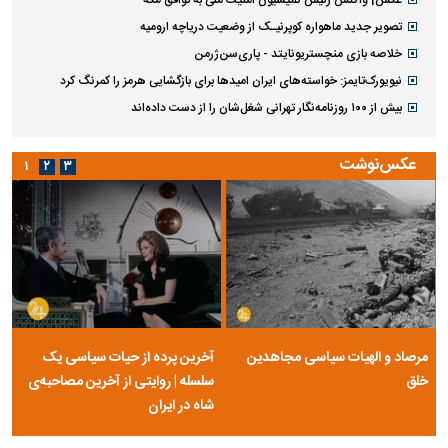
عکس| واکنش رئیس کمیسیون امنیت ملی به توافق مکه
تصویر جدید ماهواره کوپرنیـک از وضعیت دریاچه ارومیه
خلاصه بازی منچستریونایتد - پاری‌سن‌ژرمن
نیویورک‌تایمز: خواسته‌های ایران امیدها برای بازگشایی هرمز را کمرنگ کرد
بیش از ۱۰۰ روزنامه‌نگار تهرانی شغل‌شان را از دست داده‌اند
عکس‌نوشت
۱
۲
۳
مرصاد و الهیات سیاسی مجاهدین
آخرین پرده از حیات سیاسی یک
خلق
سلسله | روایتی از آخرین مصاحبه‌ی
شاه در ایران