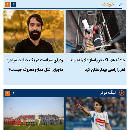
حوادث
۱
۲
حادثه هولناک در پاساژ علاءالدین ۶
ردپای سیاست در یک جنایت مرموز؛
ج
نفر را راهی بیمارستان کرد
ماجرای قتل مداح معروف چیست؟
ب
ج
لیگ برتر
۱
۲