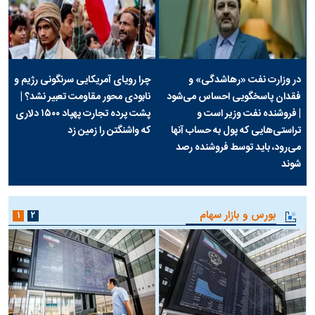
در وزارت نفت «رهاشدگی» و
چرا رویای آمریکایی سرنگونی رژیم و
فقدان پاسخگویی احساس می‌شود
نابودی محور مقاومت تعبیر نشد؟ |
| فروشنده نفت وزیر است و
پشت پرده تجارت پهپاد‌ ۱۵۰۰ دلاری
تراستی‌هایی که پول به حساب آنها
که واشنگتن را زمین زد
می‌رود، باید توسط فروشنده رصد
شوند
بورس و بازار سهام
۱
۲