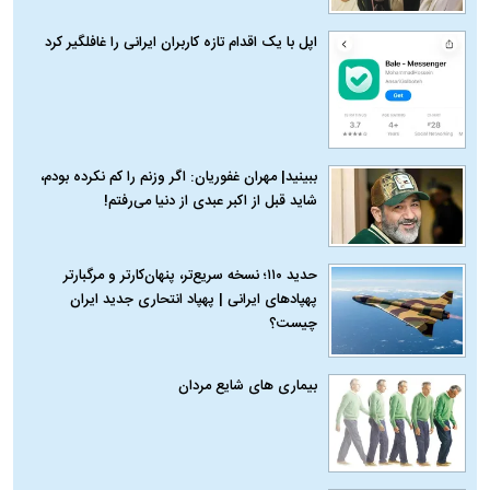
اپل با یک اقدام تازه کاربران ایرانی را غافلگیر کرد
ببینید| مهران غفوریان: اگر وزنم را کم نکرده بودم،
شاید قبل از اکبر عبدی از دنیا می‌رفتم!
حدید ۱۱۰؛ نسخه سریع‌تر، پنهان‌کارتر و مرگبارتر
پهپادهای ایرانی | پهپاد انتحاری جدید ایران
چیست؟
بیماری‌ های شایع مردان