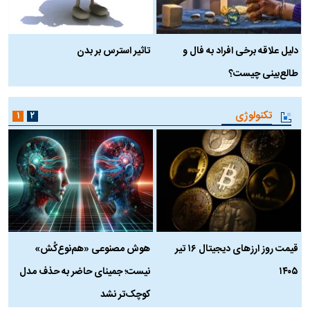
دلیل علاقه برخی افراد به فال و
تاثیر استرس بر بدن
ع
طالع‌بینی چیست؟
آ
تکنولوژی
۱
۲
قیمت روز ارز‌های دیجیتال ۱۶ تیر
هوش مصنوعی «هم‌نوع‌کُش»
چ
۱۴۰۵
نیست؛ جمینای حاضر به حذف مدل
ک
کوچک‌تر نشد