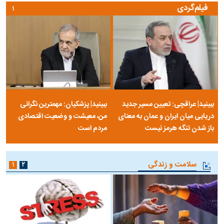
فیلم‌گردی
۱
ببینید| عراقچی: تعیین مسیر جدید
ببینید| پزشکیان: مهمترین نگرانی
دریایی میان ایران و عمان به معنای
من، معیشت و وضعیت اقتصادی
باز شدن تنگه هرمز نیست
مردم است
سلامت و زندگی
۱
۲