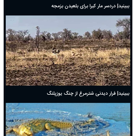
ببینید| دردسر مار کبرا برای بلعیدن بزمجه
ببینید| فرار دیدنی شترمرغ از چنگ یوزپلنگ