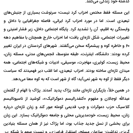
گذشته خود زندگی می‌کنند.
این مسئله فقط مختص احزاب کرد نیست؛ سرنوشت بسیاری از جنبش‌های
تبعیدی است. اما در مورد احزاب کرد ایرانی، فاصله جغرافیایی با داخل و
وابستگی به اقلیم، آن را تشدید کرد. پایگاه اجتماعی داخل، زیر فشار امنیتی و
تغییرات اجتماعی، شکل تازه‌ای یافت؛ اما احزاب خارج همچنان با مفاهیم دهه
۶۰ و خاطره کوه و پیشمرگه سخن می‌گفتند. شهر‌های کردستان در ایران تغییر
کرده بودند: دانشگاه، اینترنت، طبقه متوسط، انجمن‌های مدنی، مسئله زنان،
محیط زیست، کولبری، مهاجرت، موسیقی، ادبیات و شبکه‌های اجتماعی، همه
میدان تازه‌ای ساخته بودند. احزاب تبعیدی، اما اغلب دیر فهمیدند که سیاست
دیگر فقط از کوه به شهر نمی‌آید؛ گاه از شهر است که به کوه معنا می‌دهد.
در همین خلأ، بازیگران تازه‌ای مانند پژاک پدید آمدند. پژاک با الهام از گفتمان
عبدالله اوجالان و مفهوم «کنفدرالیسم دموکراتیک»، کوشید از ناسیونالیسم
کلاسیک حزب دموکرات و چپ قدیمی کومله عبور کند و زبان تازه‌ای درباره
زنان، محیط زیست، خودمدیریتی محلی و جامعه دموکراتیک بسازد. این زبان
برای بخشی از نسل جدید جذاب بود، اما پژاک نیز از همان مسئله بنیادین
گریزی نداشت: سازمان مسلح، استقرار فرامرزی، و نسبت مبهم با شبکه پ.