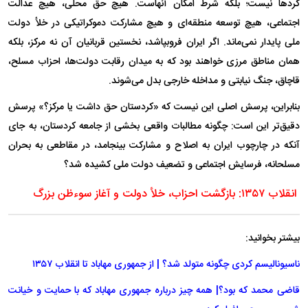
کرد‌ها نیست؛ بلکه شرط امکان آنهاست. هیچ حق محلی، هیچ عدالت
اجتماعی، هیچ توسعه منطقه‌ای و هیچ مشارکت دموکراتیکی در خلأ دولت
ملی پایدار نمی‌ماند. اگر ایران فروبپاشد، نخستین قربانیان آن نه مرکز، بلکه
همان مناطق مرزی خواهند بود که به میدان رقابت دولت‌ها، احزاب مسلح،
قاچاق، جنگ نیابتی و مداخله خارجی بدل می‌شوند.
بنابراین، پرسش اصلی این نیست که «کردستان حق داشت یا مرکز؟» پرسش
دقیق‌تر این است: چگونه مطالبات واقعی بخشی از جامعه کردستان، به جای
آنکه در چارچوب ایران به اصلاح و مشارکت بینجامد، در مقاطعی به بحران
مسلحانه، فرسایش اجتماعی و تضعیف دولت ملی کشیده شد؟
انقلاب ۱۳۵۷: بازگشت احزاب، خلأ دولت و آغاز سوءظن بزرگ
بیشتر بخوانید:
ناسیونالیسم کردی چگونه متولد شد؟ | از جمهوری مهاباد تا انقلاب ۱۳۵۷
قاضی محمد که بود؟| همه چیز درباره جمهوری مهاباد که با حمایت و خیانت