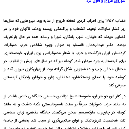
شوروی عروج و افول کرد
انقلاب ۱۳۵۷ برای احزاب کردی لحظه خروج از سایه بود. نیرو‌هایی که سال‌ها
زیر فشار ساواک، تبعید، انشعاب و پراکندگی زیسته بودند، ناگهان خود را در
فضایی دیدند که خیابان، شهر، پادگان، شورا و رسانه همه در حال بازتعریف
بودند. دکتر عبدالرحمان قاسملو به عنوان چهره شاخص حزب دموکرات
کردستان ایران بازگشت و حزب با شعار «دموکراسی برای ایران، خودمختاری
برای کردستان» وارد میدان شد. کومله نیز که در سال‌های پیش از انقلاب در
محافل مخفی چپ و دانشجویی شکل گرفته بود، از پنهان‌کاری بیرون آمد و
کوشید خود را صدای زحمتکشان، دهقانان، زنان و جوانان رادیکال کردستان
معرفی کند.
در کنار این دو جریان، ماموستا شیخ عزالدین حسینی جایگاهی خاص یافت. او
نه مانند حزب دموکرات صرفاً بر سنت ناسیونالیستی تکیه داشت و نه مانند
کومله در چارچوب مارکسیسم سخن می‌گفت. جایگاه مذهبی، زبان سیاسی
تند، شخصیت کاریزماتیک و توان میانجی‌گری او سبب شد بخشی از جامعه
کردستان او را صدای مشترک اعتراض بداند. اما همین نقش، دوپهلو بود: از