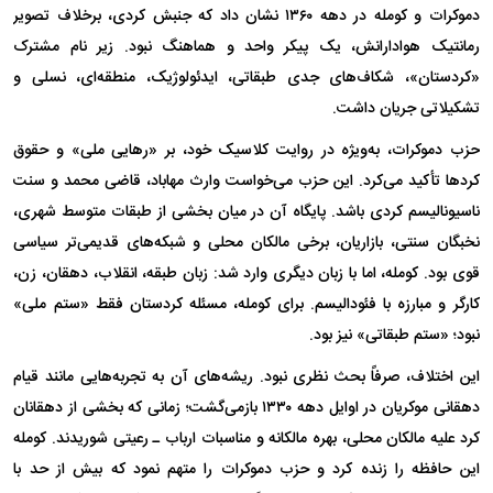
دموکرات و کومله در دهه ۱۳۶۰ نشان داد که جنبش کردی، برخلاف تصویر
رمانتیک هوادارانش، یک پیکر واحد و هماهنگ نبود. زیر نام مشترک
«کردستان»، شکاف‌های جدی طبقاتی، ایدئولوژیک، منطقه‌ای، نسلی و
تشکیلاتی جریان داشت.
حزب دموکرات، به‌ویژه در روایت کلاسیک خود، بر «رهایی ملی» و حقوق
کرد‌ها تأکید می‌کرد. این حزب می‌خواست وارث مهاباد، قاضی محمد و سنت
ناسیونالیسم کردی باشد. پایگاه آن در میان بخشی از طبقات متوسط شهری،
نخبگان سنتی، بازاریان، برخی مالکان محلی و شبکه‌های قدیمی‌تر سیاسی
قوی بود. کومله، اما با زبان دیگری وارد شد: زبان طبقه، انقلاب، دهقان، زن،
کارگر و مبارزه با فئودالیسم. برای کومله، مسئله کردستان فقط «ستم ملی»
نبود؛ «ستم طبقاتی» نیز بود.
این اختلاف، صرفاً بحث نظری نبود. ریشه‌های آن به تجربه‌هایی مانند قیام
دهقانی موکریان در اوایل دهه ۱۳۳۰ بازمی‌گشت؛ زمانی که بخشی از دهقانان
کرد علیه مالکان محلی، بهره مالکانه و مناسبات ارباب ـ رعیتی شوریدند. کومله
این حافظه را زنده کرد و حزب دموکرات را متهم نمود که بیش از حد با