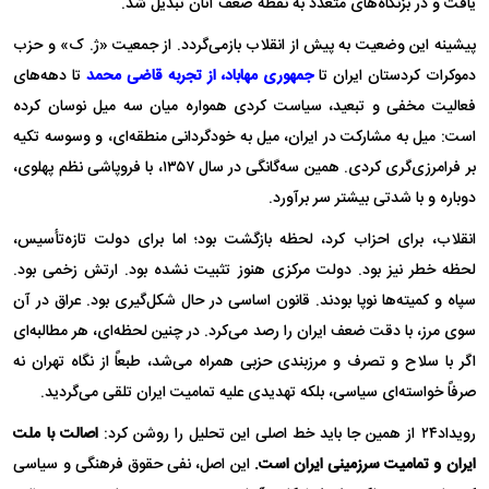
یافت و در بزنگاه‌های متعدد به نقطه ضعف آنان تبدیل شد.
پیشینه این وضعیت به پیش از انقلاب بازمی‌گردد. از جمعیت «ژ. ک» و حزب
دموکرات کردستان ایران تا
جمهوری مهاباد، از تجربه
قاضی محمد
تا دهه‌های
فعالیت مخفی و تبعید، سیاست کردی همواره میان سه میل نوسان کرده
است: میل به مشارکت در ایران، میل به خودگردانی منطقه‌ای، و وسوسه تکیه
بر فرامرزی‌گری کردی. همین سه‌گانگی در سال ۱۳۵۷، با فروپاشی نظم پهلوی،
دوباره و با شدتی بیشتر سر برآورد.
انقلاب، برای احزاب کرد، لحظه بازگشت بود؛ اما برای دولت تازه‌تأسیس،
لحظه خطر نیز بود. دولت مرکزی هنوز تثبیت نشده بود. ارتش زخمی بود.
سپاه و کمیته‌ها نوپا بودند. قانون اساسی در حال شکل‌گیری بود. عراق در آن
سوی مرز، با دقت ضعف ایران را رصد می‌کرد. در چنین لحظه‌ای، هر مطالبه‌ای
اگر با سلاح و تصرف و مرزبندی حزبی همراه می‌شد، طبعاً از نگاه تهران نه
صرفاً خواسته‌ای سیاسی، بلکه تهدیدی علیه تمامیت ایران تلقی می‌گردید.
رویداد۲۴ از همین جا باید خط اصلی این تحلیل را روشن کرد:
اصالت با ملت
ایران و تمامیت سرزمینی ایران است.
این اصل، نفی حقوق فرهنگی و سیاسی