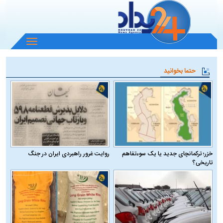
باز
و
بسته
حتما بخوانید
کردن
منو
خزر؛ ترکمانچای جدید یا یک سوءتفاهم
روایت غرور راهبردی ایران در جنگ
تاریخی؟