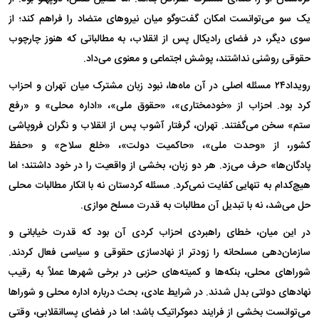
یک سو می‌توانست امکان گفت‌و‌گو میان نیرو‌های متضاد را فراهم کند؛ از
سوی دیگر، در فضای رادیکال پس از انقلاب، به مطالباتی که هنوز چارچوب
حقوقی روشنی نداشتند، پوشش اجتماعی و معنوی می‌داد.
رویداد۲۴ مسئله اصلی در آن ماه‌ها، نبود زبان مشترک میان تهران و احزاب
کرد بود. احزاب از «خودمختاری»، «حقوق ملی»، «اداره محلی» و «رفع
ستم» سخن می‌گفتند. تهران، گرفتار آشوب پس از انقلاب و نگران فروپاشی
کشور، از «وحدت ملی»، «حاکمیت دولت»، «خلع سلاح» و «حفظ
پادگان‌ها» حرف می‌زد. هر دو زبان، بخشی از واقعیت را در خود داشتند؛ اما
هیچ‌کدام به تنهایی کفایت نمی‌کرد. مسئله کردستان نه با انکار مطالبات محلی
حل می‌شد، نه با تبدیل آن مطالبات به قدرت مسلح موازی.
در این میان، خطای راهبردی احزاب کردی آن بود که قدرت خیابانی و
سازمان‌دهی مسلحانه را زودتر از نهادسازی حقوقی و سیاسی فعال کردند.
شورا‌های محلی، بنکه‌ها و کمیته‌های حزبی در برخی شهر‌ها عملاً به رقیب
نهاد‌های دولتی بدل شدند. در شرایط عادی، بحث درباره اداره محلی و شورا‌ها
می‌توانست بخشی از فرایند دموکراتیک باشد؛ اما در فضای پساانقلابی، وقتی