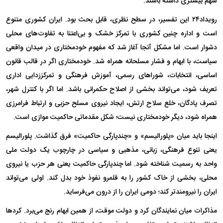
سهم بیشتری داشته باشند.
رویداد۲۴ این تفسیر، در سطح نظری، قابل بحث بود. ایران کشوری متنوع
است و اداره چنین کشوری با تمرکز خشک و بی‌اعتنا به تفاوت‌های محلی
دشوار است. اما مشکل آنجا آغاز شد که مفهوم خودمختاری در میدان واقعی
سیاست، با ابهام و فشار مسلحانه همراه شد. خودمختاری اگر در قالب قانون
اساسی، انتخابات، شورا‌های رسمی، آموزش فرهنگی و تمرکززدایی اداری
تعریف شود، می‌تواند بخشی از اصلاح حکمرانی باشد. اما اگر با کنترل شهر،
تصرف پادگان، خلع سلاح ارتش، ایجاد نیروی مسلح حزبی و ارتباط فرامرزی
همراه شود، دیگر خودمختاری نیست؛ شکل مقدماتی حاکمیت موازی است.
اینجا باید میان «پلورالیسم» و «چندپارگی حاکمیت» فرق گذاشت. پلورالیسم
یعنی تنوع فرهنگی، زبانی، مذهبی و سیاسی در چارچوب یک دولت ملی
واحد به رسمیت شناخته شود. اما چندپارگی حاکمیت یعنی هر حزب یا نیروی
محلی، بخشی از خاک کشور را به قلمرو نفوذ خود بدل کند. اولی می‌تواند
ایران را نیرومندتر کند؛ دومی ایران را از درون می‌فرساید.
مذاکرات میان نمایندگان کرد و دولت موقت، از همین ابهام رنج می‌برد. کرد‌ها