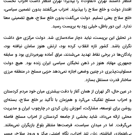
انتظار داشتند تهران «تفاوت» را بپذیرد؛ تهران انتظار داشت احزاب نخست
اقتدار دولت و خلع سلاح را بپذیرند. احزاب می‌گفتند بدون تضمین سیاسی،
خلع سلاح یعنی تسلیم. دولت می‌گفت بدون خلع سلاح، هیچ تضمینی معنا
ندارد. این دور باطل، خیلی زود به بن‌بست رسید.
در تحلیل این بن‌بست، نباید دچار ساده‌سازی شد. دولت مرکزی حق داشت
نگران باشد. کشور تازه انقلاب کرده بود، ارتش هنوز سامان نیافته بود،
پادگان‌ها در برخی نقاط تهدید می‌شدند، عراق آماده بهره‌برداری بود و سابقه
جمهوری مهاباد هنوز در ذهن نخبگان سیاسی ایران زنده بود. هیچ دولت
مسئولیت‌پذیری در چنین وضعی اجازه نمی‌دهد حزبی مسلح در منطقه مرزی
ساختار قدرت مستقل بسازد.
در عین حال، اگر تهران از همان آغاز با دقت بیشتری میان خود مردم کردستان
و احزاب مسلح تفکیک می‌کرد و هم‌زمان با تأکید بر خلع سلاح، بسته‌ای
روشن برای توسعه، مشارکت، آموزش زبان کردی در چارچوب ایران و مدیریت
محلی ارائه می‌داد، شاید بخشی از جامعه کردستان از احزاب مسلح فاصله
می‌گرفت. اما در میدان سیاست، فرصت‌ها منتظر بلوغ بازیگران نمی‌مانند.
بی‌اعتمادی انباشته، زبان تند احزاب، نگاه امنیتی مرکز و ورود سلاح، مسیر