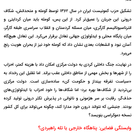
تشکیل حزب کمونیست ایران در سال ۱۳۶۲ توسط کومله و متحدانش، شکاف
درونی این جریان را عمیق‌تر کرد. از این پس، کومله باید میان کردایتی و
انترناسیونالیسم کارگری، میان مسئله کردستان و انقلاب سراسری طبقه کارگر،
میان پایگاه محلی و ایدئولوژی جهانی تعادل برقرار می‌کرد. این تعادل هیچ‌گاه
آسان نبود و انشعابات بعدی نشان داد که کومله خود نیز از بحران هویت رنج
می‌برد.
در نهایت، جنگ داخلی کردی به دولت مرکزی امکان داد با هزینه کمتر، احزاب
را از شهر‌ها و بخش مهمی از مناطق داخلی عقب براند. اما تقلیل این رخداد به
«سیاست تفرقه بینداز و حکومت کن» ساده‌سازی است. دولت مرکزی
بی‌تردید از شکاف‌ها بهره برد؛ اما شکاف‌ها را خود احزاب با ایدئولوژی‌های
حذف‌گر، رقابت بر سر هژمونی و ناتوانی در پذیرش تکثر درونی تولید کرده
بودند. جنبشی که نتواند درون خود مدارا کند، چگونه می‌تواند برای کل کشور
نسخه دموکراسی بنویسد؟
وابستگی فضایی: پناهگاه خارجی یا تله راهبردی؟