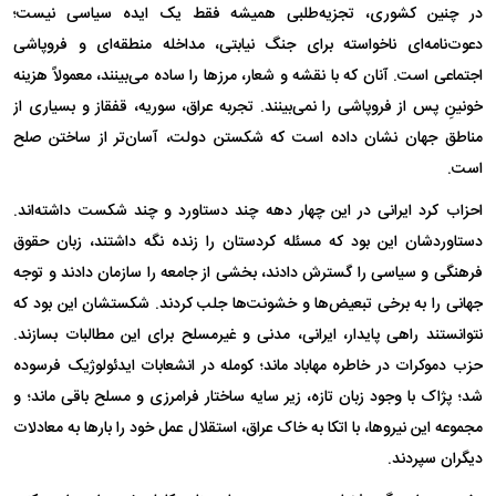
در چنین کشوری، تجزیه‌طلبی همیشه فقط یک ایده سیاسی نیست؛
دعوت‌نامه‌ای ناخواسته برای جنگ نیابتی، مداخله منطقه‌ای و فروپاشی
اجتماعی است. آنان که با نقشه و شعار، مرز‌ها را ساده می‌بینند، معمولاً هزینه
خونینِ پس از فروپاشی را نمی‌بینند. تجربه عراق، سوریه، قفقاز و بسیاری از
مناطق جهان نشان داده است که شکستن دولت، آسان‌تر از ساختن صلح
است.
احزاب کرد ایرانی در این چهار دهه چند دستاورد و چند شکست داشته‌اند.
دستاوردشان این بود که مسئله کردستان را زنده نگه داشتند، زبان حقوق
فرهنگی و سیاسی را گسترش دادند، بخشی از جامعه را سازمان دادند و توجه
جهانی را به برخی تبعیض‌ها و خشونت‌ها جلب کردند. شکستشان این بود که
نتوانستند راهی پایدار، ایرانی، مدنی و غیرمسلح برای این مطالبات بسازند.
حزب دموکرات در خاطره مهاباد ماند؛ کومله در انشعابات ایدئولوژیک فرسوده
شد؛ پژاک با وجود زبان تازه، زیر سایه ساختار فرامرزی و مسلح باقی ماند؛ و
مجموعه این نیروها، با اتکا به خاک عراق، استقلال عمل خود را بار‌ها به معادلات
دیگران سپردند.