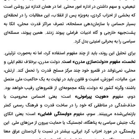
تبعیض، و سهم داشتن در اداره امور محلی. اما در همان اندازه نیز روشن است
که بخشی از احزاب کردی، به‌ویژه پس از انقلاب، این مطالبات را در لحظه‌ای
بسیار حساس با سازمان‌دهی مسلحانه، تصرف مراکز قدرت محلی، اتکا به
پشت‌جبهه خارجی و گاه ادبیات فراملی پیوند زدند. همین پیوند، مسئله‌ای
سیاسی را به بحرانی امنیتی بدل کرد.
برای تحلیل این روند، باید از چند مفهوم استفاده کرد، اما نه به‌صورت تزئینی.
نخست، مفهوم «دولت‌سازی مدرن» است.
دولت مدرن، برخلاف نظم ایلی و
محلی، نمی‌تواند در قلمرو خود چند مرکز مسلح قدرت را تحمل کند. ارتش،
مرز، مالیات، آموزش، امنیت و قانون باید در نهایت به یک حاکمیت ملی متصل
باشند؛ وگرنه کشور نه دولت، بلکه مجموعه‌ای از قلمرو‌های رقیب خواهد بود.
دوم، مفهو
م «هویت پیرامونی»
است؛ یعنی احساس محرومیت یا
حذف‌شدگی در مناطقی که خود را در ساخت قدرت و فرهنگ رسمی کمتر
بازنمایی‌شده می‌بینند. سوم، مفهو
م «وابستگی فضایی»
است؛ یعنی اتکای
یک جنبش سیاسی به پناهگاه، لجستیک یا حمایت بیرون از مرز‌های ملی. این
وابستگی، در مورد احزاب کرد ایرانی، بیشتر در نسبت با کردستان عراق معنا