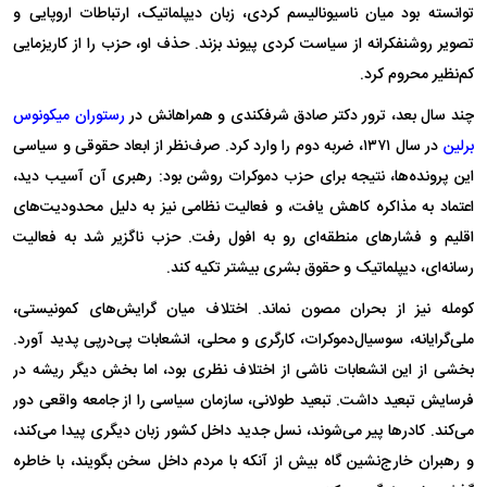
توانسته بود میان ناسیونالیسم کردی، زبان دیپلماتیک، ارتباطات اروپایی و
تصویر روشنفکرانه از سیاست کردی پیوند بزند. حذف او، حزب را از کاریزمایی
کم‌نظیر محروم کرد.
چند سال بعد، ترور دکتر صادق شرفکندی و همراهانش در
رستوران میکونوس
برلین
در سال ۱۳۷۱، ضربه دوم را وارد کرد. صرف‌نظر از ابعاد حقوقی و سیاسی
این پرونده‌ها، نتیجه برای حزب دموکرات روشن بود: رهبری آن آسیب دید،
اعتماد به مذاکره کاهش یافت، و فعالیت نظامی نیز به دلیل محدودیت‌های
اقلیم و فشار‌های منطقه‌ای رو به افول رفت. حزب ناگزیر شد به فعالیت
رسانه‌ای، دیپلماتیک و حقوق بشری بیشتر تکیه کند.
کومله نیز از بحران مصون نماند. اختلاف میان گرایش‌های کمونیستی،
ملی‌گرایانه، سوسیال‌دموکرات، کارگری و محلی، انشعابات پی‌درپی پدید آورد.
بخشی از این انشعابات ناشی از اختلاف نظری بود، اما بخش دیگر ریشه در
فرسایش تبعید داشت. تبعید طولانی، سازمان سیاسی را از جامعه واقعی دور
می‌کند. کادر‌ها پیر می‌شوند، نسل جدید داخل کشور زبان دیگری پیدا می‌کند،
و رهبران خارج‌نشین گاه بیش از آنکه با مردم داخل سخن بگویند، با خاطره