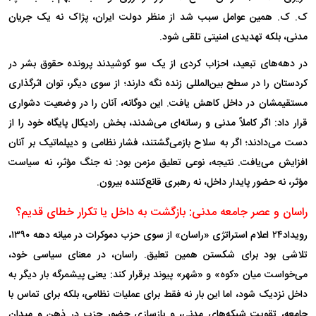
ک. ک. همین عوامل سبب شد از منظر دولت ایران، پژاک نه یک جریان
مدنی، بلکه تهدیدی امنیتی تلقی شود.
در دهه‌های تبعید، احزاب کردی از یک سو کوشیدند پرونده حقوق بشر در
کردستان را در سطح بین‌المللی زنده نگه دارند؛ از سوی دیگر، توان اثرگذاری
مستقیمشان در داخل کاهش یافت. این دوگانه، آنان را در وضعیت دشواری
قرار داد: اگر کاملاً مدنی و رسانه‌ای می‌شدند، بخش رادیکال پایگاه خود را از
دست می‌دادند؛ اگر به سلاح بازمی‌گشتند، فشار نظامی و دیپلماتیک بر آنان
افزایش می‌یافت. نتیجه، نوعی تعلیق مزمن بود: نه جنگ مؤثر، نه سیاست
مؤثر، نه حضور پایدار داخل، نه رهبری قانع‌کننده بیرون.
راسان و عصر جامعه مدنی: بازگشت به داخل یا تکرار خطای قدیم؟
رویداد۲۴ اعلام استراتژی «راسان» از سوی حزب دموکرات در میانه دهه ۱۳۹۰،
تلاشی بود برای شکستن همین تعلیق. راسان، در معنای سیاسی خود،
می‌خواست میان «کوه» و «شهر» پیوند برقرار کند: یعنی پیشمرگه بار دیگر به
داخل نزدیک شود، اما این بار نه فقط برای عملیات نظامی، بلکه برای تماس با
جامعه، تقویت شبکه‌های مدنی، و بازسازی حضور حزب در ذهن و میدان