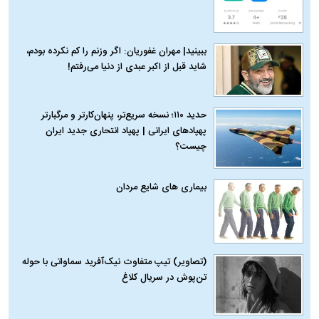
ببینید| مهران غفوریان: اگر وزنم را کم نکرده بودم،
شاید قبل از اکبر عبدی از دنیا می‌رفتم!
حدید ۱۱۰؛ نسخه سریع‌تر، پنهان‌کارتر و مرگبارتر
پهپادهای ایرانی | پهپاد انتحاری جدید ایران
چیست؟
بیماری‌ های شایع مردان
(تصاویر) تیپ متفاوت نیک‌آفرید سماواتی با حوله
تن‌پوش در سریال کلاغ