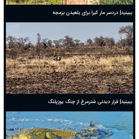
ببینید| دردسر مار کبرا برای بلعیدن بزمجه
ببینید| فرار دیدنی شترمرغ از چنگ یوزپلنگ