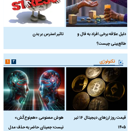
دلیل علاقه برخی افراد به فال و
تاثیر استرس بر بدن
ع
طالع‌بینی چیست؟
آ
تکنولوژی
۱
۲
قیمت روز ارز‌های دیجیتال ۱۶ تیر
هوش مصنوعی «هم‌نوع‌کُش»
چ
۱۴۰۵
نیست؛ جمینای حاضر به حذف مدل
ک