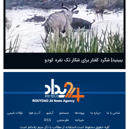
ببینید| شگرد کفتار برای شکار تک نفره کودو
تماس با ما
درباره ما
پیوندها
جستجو
آرشیو
آب و هوا
اوقات شرعی
خبرنامه
نظرسنجی
RSS
کلیه حقوق محفوظ است،استفاده از مطالب با ذکر منبع بلامانع است