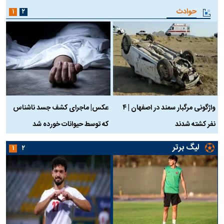
حوادث
۱
۲
واژگونی مرگبار سمند در اصفهان | ۴
عکس| ماجرای کشف جسد ناشناس
نفر کشته شدند
که توسط حیوانات خورده شد
گ
لیگ برتر
۱
۲