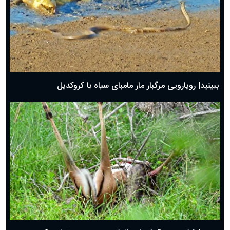
ببینید| رویارویی مرگبار مار مامبای سیاه با کروکدیل