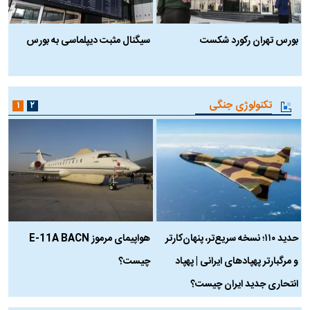
بورس تهران رکورد شکست
سیگنال مثبت دیپلماسی به بورس
ب
تکنولوژی جنگی
۱
۲
حدید ۱۱۰؛ نسخه سریع‌تر، پنهان‌کارتر
هواپیمای مرموز E-11A BACN
ف
و مرگبارتر پهپادهای ایرانی | پهپاد
چیست؟
م
انتحاری جدید ایران چیست؟