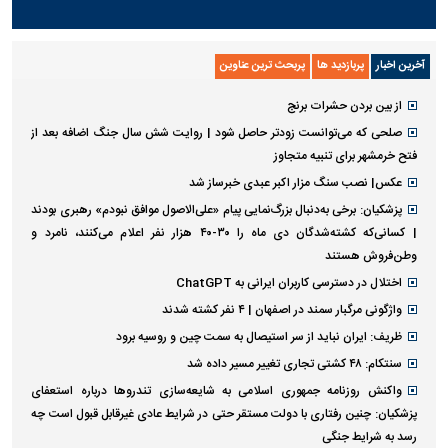
آخرین اخبار
پربازدید ها
پربحث ترین عناوین
از بین بردن حشرات برنج
صلحی که می‌توانست زودتر حاصل شود | روایت شش سال جنگ اضافه بعد از
فتح خرمشهر برای تنبیه متجاوز
عکس| نصب سنگ مزار اکبر عبدی خبرساز شد
پزشکیان: برخی به‌دنبال بزرگ‌نمایی پیام «علی‌الاصول موافق نبودم» رهبری بودند
| کسانی‌که کشته‌شدگان دی ماه را ۳۰-۴۰ هزار نفر اعلام می‌کنند، نامرد و
وطن‌فروش هستند
اختلال در دسترسی کاربران ایرانی به ChatGPT
واژگونی مرگبار سمند در اصفهان | ۴ نفر کشته شدند
ظریف: ایران نباید از سر استیصال به سمت چین و روسیه برود
سنتکام: ۴۸ کشتی تجاری تغییر مسیر داده شد
واکنش روزنامه جمهوری اسلامی به شایعه‌سازی تندروها درباره استعفای
پزشکیان: چنین رفتاری با دولت مستقر حتی در شرایط عادی غیرقابل قبول است چه
رسد به شرایط جنگی