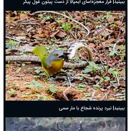
ببینید| فرار معجزه‌آسای ایمپالا از دست پیتون غول پیکر
ببینید| نبرد پرنده شجاع با مار سمی