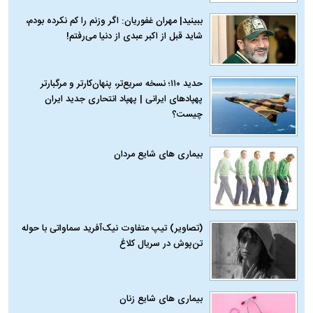
ببینید| مهران غفوریان: اگر وزنم را کم نکرده بودم،
شاید قبل از اکبر عبدی از دنیا می‌رفتم!
حدید ۱۱۰؛ نسخه سریع‌تر، پنهان‌کارتر و مرگبارتر
پهپادهای ایرانی | پهپاد انتحاری جدید ایران
چیست؟
بیماری‌ های شایع مردان
(تصاویر) تیپ متفاوت نیک‌آفرید سماواتی با حوله
تن‌پوش در سریال کلاغ
بیماری‌ های شایع زنان