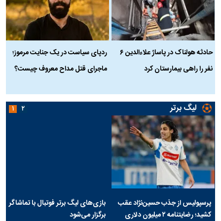
حادثه هولناک در پاساژ علاءالدین ۶
ردپای سیاست در یک جنایت مرموز؛
ج
نفر را راهی بیمارستان کرد
ماجرای قتل مداح معروف چیست؟
ب
ج
لیگ برتر
۱
۲
پرسپولیس از جذب حسین‌نژاد عقب
بازی‌های لیگ برتر فوتبال با تماشاگر
کشید؛ رضایتنامه ۲ میلیون دلاری
برگزار می‌شود