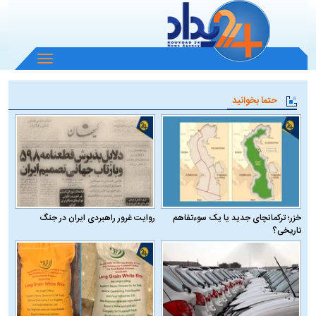
باز
و
بسته
حتما بخوانید
کردن
منو
خزر؛ ترکمانچای جدید یا یک سوءتفاهم
روایت غرور راهبردی ایران در جنگ
تاریخی؟