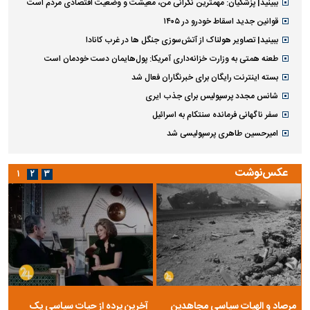
آخرین اخبار
پربازدید ها
پربحث ترین عناوین
تداخل روتین پوستی
ویتامین‌های درخشان‌کننده و شفاف‌کننده پوست
بازداشت یک عضو شورای شهر رضوانشهر گیلان
وزیر آموزش و پرورش: سال تحصیلی آینده حضوری است
ببینید| عراقچی: تعیین مسیر جدید دریایی میان ایران و عمان به معنای باز شدن
تنگه هرمز نیست
توضیح آبفا درباره افزایش قبوض آب برخی مشترکان
ستاره آلومینیوم اراک به پرسپولیس پیوست
ببینید| پزشکیان: مهمترین نگرانی من، معیشت و وضعیت اقتصادی مردم است
قوانین جدید اسقاط خودرو در ۱۴۰۵
ببینید| تصاویر هولناک از آتش‌سوزی جنگل ها در غرب کانادا
طعنه همتی به وزارت خزانه‌داری آمریکا: پول‌هایمان دست خودمان است
بسته اینترنت رایگان برای خبرنگاران فعال شد
شانس مجدد پرسپولیس برای جذب ایری
سفر ناگهانی فرمانده سنتکام به اسرائیل