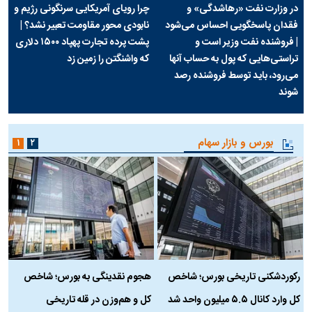
در وزارت نفت «رهاشدگی» و
چرا رویای آمریکایی سرنگونی رژیم و
فقدان پاسخگویی احساس می‌شود
نابودی محور مقاومت تعبیر نشد؟ |
| فروشنده نفت وزیر است و
پشت پرده تجارت پهپاد‌ ۱۵۰۰ دلاری
تراستی‌هایی که پول به حساب آنها
که واشنگتن را زمین زد
می‌رود، باید توسط فروشنده رصد
شوند
بورس و بازار سهام
۱
۲
رکوردشکنی تاریخی بورس؛ شاخص
هجوم نقدینگی به بورس؛ شاخص
ب
کل وارد کانال ۵.۵ میلیون واحد شد
کل و هم‌وزن در قله تاریخی