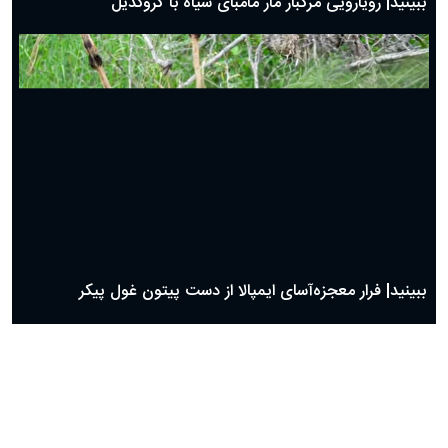
ببینید| فرار دیدنی شترمرغ از چنگ یوزپلنگ