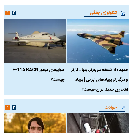
تکنولوژی جنگی
۱
۲
حدید ۱۱۰؛ نسخه سریع‌تر، پنهان‌کارتر
هواپیمای مرموز E-11A BACN
ف
و مرگبارتر پهپادهای ایرانی | پهپاد
چیست؟
م
انتحاری جدید ایران چیست؟
حوادث
۱
۲