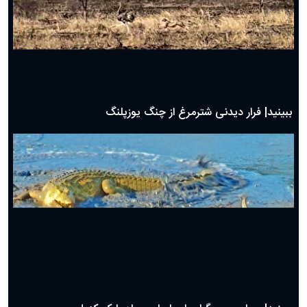
ببینید| شگرد گراز وحشی برای نجات از چنگال پلنگ!
ببینید| دردسر مار کبرا برای بلعیدن بزمجه