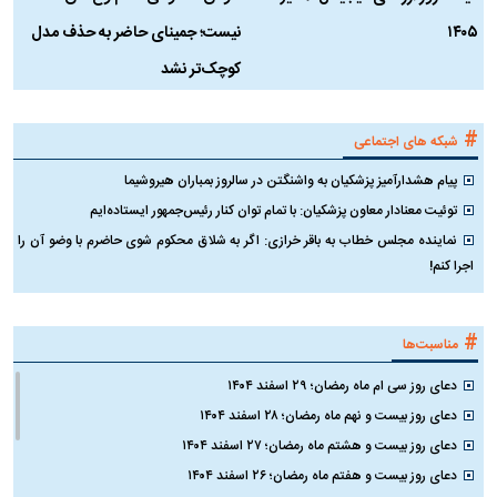
شفاف‌کننده پوست
ط
تکنولوژی
۱
۲
قیمت روز ارز‌های دیجیتال ۱۶ تیر
هوش مصنوعی «هم‌نوع‌کُش»
چ
۱۴۰۵
نیست؛ جمینای حاضر به حذف مدل
ک
کوچک‌تر نشد
#
شبکه های اجتماعی
پیام هشدارآمیز پزشکیان به واشنگتن در سالروز بمباران هیروشیما