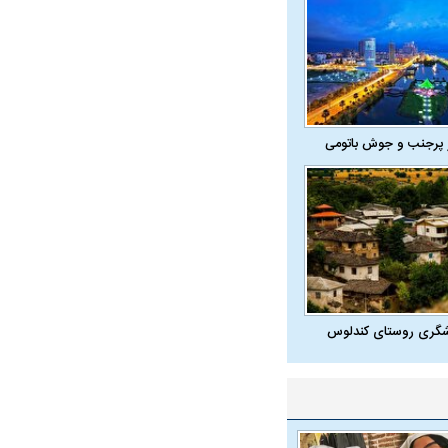
 پرجنب و جوش باتومی
شگری روستای کندلوس
در دوران قاجار چگونه
مردی که سر خم نکرد؟ | غلامرضا تختی و
مرصاد و ال
حکومت پهلوی