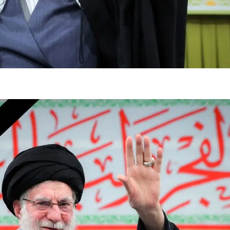
فضاپیمای «استارشیپ» ایلان ماسک
حدید ۱۱۰؛ نسخ
چیست؟
مرگبارتر پهپادهای ا
جدید ایران چیست