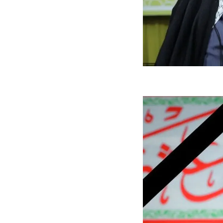
ه سریع‌تر، پنهان‌کارتر و
هواپیمای مرموز E-11A BACN چیست؟
یرانی | پهپاد انتحاری
؟