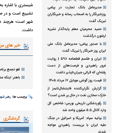
شبستری با اشاره به
مدیرعامل بانک تجارت در پیامی
تشییع است و در صور
روزخبرنگار را به اصحاب رسانه و خبرنگاران
تبریک گفت
شهر است؛ هرچند در
حمید محرمیان معلم پایه‌گذار نشریه
داشت.
ارغنون درگذشت
با صدور پیامی؛ مدیرعامل بانک ملی
خبر های مر
ایران روز خبرنگار را تبریک گفت
ایران و طلسم قطعنامه ۵۹۸ | روایت
غرور راهبردی و فرصت‌های از دست
لغو تجمع برنامه‌ریزی شده 
رفته‌ای که اثراتی جبران‌ناپذیر داشت
باهنر: اینکه ع
قیمت روز گوشی موبایل ۱۷ مرداد ۱۴۰۵
گزارش نگران‌کننده فایننشال‌تایمز از
خارک؛ مخازن نفت در حال پر شدن است؟
برچسب ها:
رهبر شهی
رکوردشکنی تاریخی بورس؛ شاخص کل
وارد کانال ۵.۵ میلیون واحد شد
گردشگری
بیانیه سپاه: آمریکا و اسرائیل در جنگ
علیه ایران با بن‌بست راهبردی مواجه
شدند