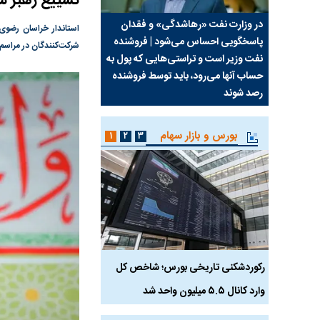
تشییع رهبر ش
سیما علیه
در وزارت نفت «رهاشدگی» و فقدان
چرا رویای آمریکایی سرن
استاندار خراسان رضوی
پاسخگویی احساس می‌شود | فروشنده
نابودی محور مقاومت تع
شرکت‌کنندگان در مراسم د
نفت وزیر است و تراستی‌هایی که پول به
پرد
حساب آنها می‌رود، باید توسط فروشنده
واشنگتن را زمین زد
رصد شوند
بورس و بازار سهام
۱
۲
۳
رکوردشکنی تاریخی بورس؛ شاخص کل
هجوم نقدینگی به بورس
وارد کانال ۵.۵ میلیون واحد شد
هم‌وزن در قله تاریخی