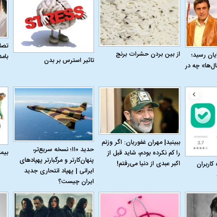
تصاو
از بین بردن حشرات برنج
به پایان رسید؛
بام
تاثیر استرس بر بدن
ل‌ها» چه در
له به کویت با
سخنرانی دیده نشده آیت‌الله هاشمی
ببینید| انیمیشن لگ
رفسنجانی درباره پذیرش قطع نامه۵۹۸
جنگنده اف-۵
ببینید| مهران غفوریان: اگر وزنم
حدید ۱۱۰؛ نسخه سریع‌تر،
بیم
را کم نکرده بودم، شاید قبل از
پنهان‌کارتر و مرگبارتر پهپادهای
اکبر عبدی از دنیا می‌رفتم!
 کاربران
ایرانی | پهپاد انتحاری جدید
ایران چیست؟
علت تنگی نفس و راه های درمان آن
دلیل علاقه برخی اف