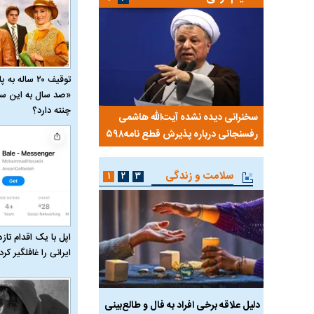
توقیف ۲۰ ساله 
«صد سال به این سا
چنته دارد؟
 کویت با
سخنرانی دیده نشده آیت‌الله هاشمی
ببینید| انیمیشن لگویی حم
رفسنجانی درباره پذیرش قطع نامه۵۹۸
جنگنده اف-۵
سلامت و زندگی
۱
۲
۳
اپل با یک اقدام تازه
ایرانی را غافلگیر کرد
ان آن
دلیل علاقه برخی افراد به فال و طالع‌بینی
تاثیر استرس بر بدن