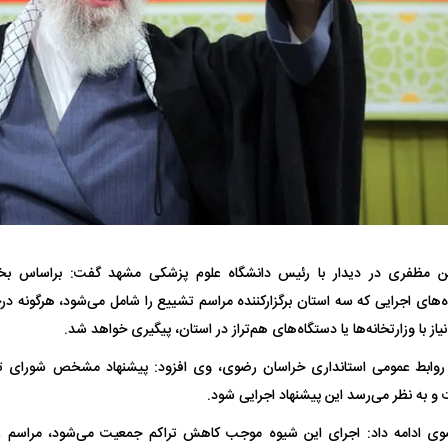
له ۶ سگ به کودک ۹ ساله در سنندج؛
واژگونی مرگبار سمند در اصفهان | ۴ نفر
جراحان قلابی در ش
درآمد
کشته شدند
شدند؛ از تزریق فیل
 مظفری در دیدار با رئیس دانشگاه علوم پزشکی مشهد گفت: براساس بخشن
اه‌های اجرایی که سه استان برگزارکننده مراسم تشییع را شامل می‌شود، هرگونه د
 نهایی شد؛
معضل بزرگ پرسپولیس؛ دنیل گرا حاضر
مقصد احتمالی مد
نیاز با وزارتخانه‌ها یا دستگاه‌های هم‌تراز در استان، پیگیری خواهد شد.
به فسخ قرارداد نیست
مشخص شد
ل روابط عمومی استانداری خراسان رضوی، وی افزود: پیشنهاد مشخص شورای تأ
و به نظر می‌رسد این پیشنهاد اجرایی شود.
ضوی ادامه داد: اجرای این شیوه موجب کاهش تراکم جمعیت می‌شود، مراسم را 