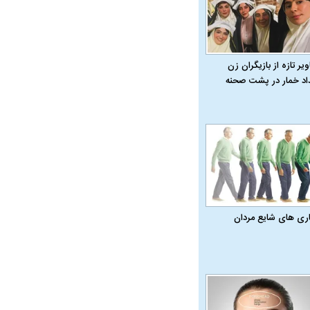
یر تازه از بازیگران زن
داد خمار در پشت صحنه
ویی حمله به کویت با
اری‌ های شایع مردان
راد به فال و طالع‌بینی
تاثیر استرس بر بدن