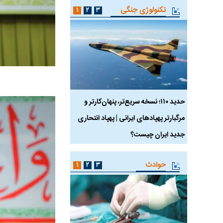
تکنولوژی جنگی
۱
۲
۳
 ماسک
حدید ۱۱۰؛ نسخه سریع‌تر، پنهان‌کارتر و
هواپیمای مرموز E-11A BACN چیست؟
مرگبارتر پهپادهای ایرانی | پهپاد انتحاری
جدید ایران چیست؟
حوادث
۱
۲
۳