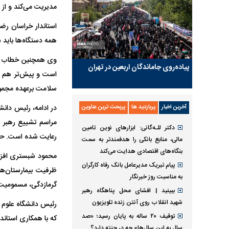
مدیریت می‌کند و از 
استاندار خراسان ر
همه دستگاه‌ها باید 
وی همچنین خطاب به 
پیاده‌روی جاماندگان اربعین در تهران
است و پیش‌تر هم تا
سلامت برعهده مجموع
در ادامه، رئیس دان
آخرین اخبار
پربازدید ها
پربحث ترین عناوین
مراسم تشییع رهبر شه
دکتر للـه‌گانی: ابزار‌های نوین تامین
رعایت شده است. حوز
مالی، منابع بانکی را هدفمندتر به سمت
بنگاه‌های اقتصادی هدایت می‌کند
پیام تبریک مدیرعامل بانک رفاه کارگران
به مناسبت روز خبرنگار
گرمازدگی، مسمومیت و
ببینید | افشای محل پناهگاه رهبر
شهید انقلاب روی آنتن زنده تلویزیون
رئیس دانشگاه علوم پ
توقیف ۲۰ ساله به پایان رسید؛ «صد
که با همکاری استان
سال به این سال‌ها» چه در چنته دارد؟