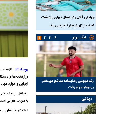
واژگونی مرگبار سمند در اصفهان | ۴ نفر
جراحان قلابی در شمال تهران بازداشت
حم
شدند؛ از تزریق فیلر تا جراحی پلک
زنگ خطر دوباره به صدا 
لیگ برتر
۱
۲
۳
۴
رویداد۲۴|
غلامحسین
وزارتخانه‌ها و دستگ
رسپولیس
رقم نجومی رضایتنامه مدافع موردنظر
دو خرید جدید پرسپولیس
اجرایی و موارد مورد 
پرسپولیس لو رفت
امضای قرارداد امروز
به نقل از اداره ک
دیدنی
به‌صورت هوایی است 
استاندار خراسان ر