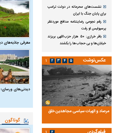
نشست‌های محرمانه در دولت ترامپ
برای پایان جنگ با ایران
رقم نجومی رضایتنامه مدافع موردنظر
پرسپولیس لو رفت
باقر خرازی: ۵۰ هزار حزب‌اللهی بریزند
معرفی جاذبه‌های دی
خیابان‌ها و بی حجاب‌ها را بکشند
عکس‌نوشت
۱
۲
۳
۴
۵
دیدنی‌های ورسای؛ 
ضا تختی و
مرصاد و الهیات سیاسی مجاهدین خلق
آخرین پرده از حیات سی
روایتی از آخرین مصاحبه‌
گوناگون
فیلم‌گردی
۱
۲