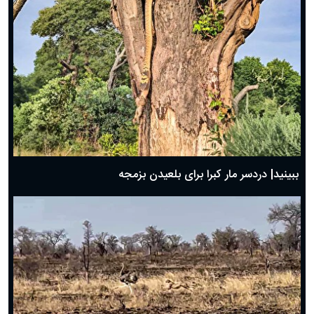
ببینید| دردسر مار کبرا برای بلعیدن بزمجه