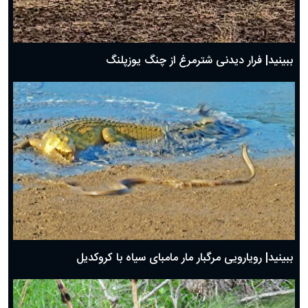
ببینید| فرار دیدنی شترمرغ از چنگ یوزپلنگ
ببینید| رویارویی مرگبار مار مامبای سیاه با کروکدیل