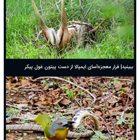
ببینید| فرار معجزه‌آسای ایمپالا از دست پیتون غول پیکر