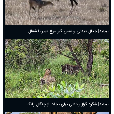
دعای روز دوم ماه مبارک رمضان ۱ اسفند ماه ۱۴۰۴
دعای روز اول ماه مبارک رمضان، ۳۰ بهمن ۱۴۰۴
حضرت زینب(س) چگونه از دنیا رفت؟
بهترین پیامک تبریک روز پدر ۱۴۰۴؛ جملات زیبا و صمیمانه
روز پدر ۱۴۰۴ چه روزی است؟
ببینید| جدال دیدنی و نفس گیر مرغ دبیر با شغال
ببینید| شگرد گراز وحشی برای نجات از چنگال پلنگ!