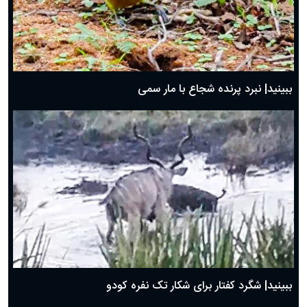
ببینید| نبرد پرنده شجاع با مار سمی
ببینید| شگرد کفتار برای شکار تک نفره کودو