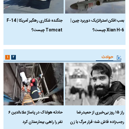
بمب افکن استراتژیک دوربرد چین |
جنگنده شکاری رهگیر آمریکا | F-14
Xian H-6 چیست؟
Tomcat چیست؟
و
ا
حوادث
۱
۲
راز ۱۵ روز بی‌خبری از حمیدرضا
حادثه هولناک در پاساژ علاءالدین ۶
ر
رجب‌زاده فاش شد؛ قرار مرگ با زن
نفر را راهی بیمارستان کرد
م