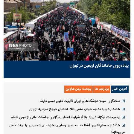
پیاده‌روی جاماندگان اربعین در تهران
آخرین اخبار
پربازدید ها
پربحث ترین عناوین
سخنگوی سپاه: موشک‌های ایران قابلیت تغییر مسیر دارند
هشدار درباره تداوم حباب منفی طلا؛ احتمال خروج سرمایه از بازار
توضیحات نیکزاد درباره ابلاغ شرایط اضطرار برگزاری جلسات علنی از سوی شعام
هشدار حسام‌الدین آشنا به محسن رضایی: هزینه بی‌تصمیمی را چند نسل
می‌پردازند