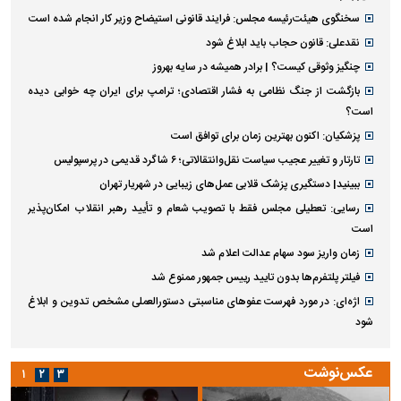
سخنگوی هیئت‌رئیسه مجلس: فرایند قانونی استیضاح وزیر کار انجام شده است
نقدعلی: قانون حجاب باید ابلاغ شود
چنگیز وثوقی کیست؟ | برادر همیشه در سایه بهروز
بازگشت از جنگ نظامی به فشار اقتصادی؛ ترامپ برای ایران چه خوابی دیده
است؟
پزشکیان: اکنون بهترین زمان برای توافق است
تارتار و تغییر عجیب سیاست نقل‌وانتقالاتی؛ ۶ شاگرد قدیمی در پرسپولیس
ببینید| دستگیری پزشک قلابی عمل‌های زیبایی در شهریار تهران
رسایی: تعطیلی مجلس فقط با تصویب شعام و تأیید رهبر انقلاب امکان‌پذیر
است
زمان واریز سود سهام عدالت اعلام شد
فیلتر پلتفرم‌ها بدون تایید رییس جمهور ممنوع شد
اژه‌ای: در مورد فهرست عفو‌های مناسبتی دستورالعملی مشخص تدوین و ابلاغ
شود
عکس‌نوشت
۱
۲
۳