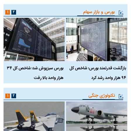
بورس و بازار سهام
۱
۲
بازگشت قدرتمند بورس؛ شاخص کل
بورس سبزپوش شد؛ شاخص کل ۳۴
ر
۹۴ هزار واحد رشد کرد
هزار واحد بالا رفت
م
تکنولوژی جنگی
۱
۲