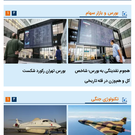
بورس و بازار سهام
۱
۲
هجوم نقدینگی به بورس؛ شاخص
بورس تهران رکورد شکست
س
کل و هم‌وزن در قله تاریخی
تکنولوژی جنگی
۱
۲