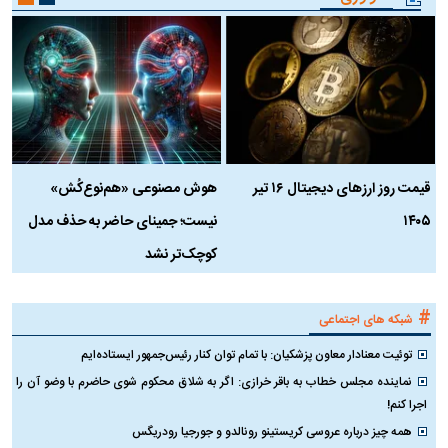
قیمت روز ارز‌های دیجیتال ۱۶ تیر
هوش مصنوعی «هم‌نوع‌کُش»
چ
۱۴۰۵
نیست؛ جمینای حاضر به حذف مدل
ک
کوچک‌تر نشد
#
شبکه های اجتماعی
توئیت معنادار معاون پزشکیان: با تمام توان کنار رئیس‌جمهور ایستاده‌ایم
نماینده مجلس خطاب به باقر خرازی: اگر به شلاق محکوم شوی حاضرم با وضو آن را
اجرا کنم!
همه چیز درباره عروسی کریستینو رونالدو و جورجیا رودریگس