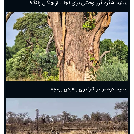
ببینید| شگرد گراز وحشی برای نجات از چنگال پلنگ!
ببینید| دردسر مار کبرا برای بلعیدن بزمجه