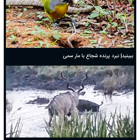
ببینید| نبرد پرنده شجاع با مار سمی