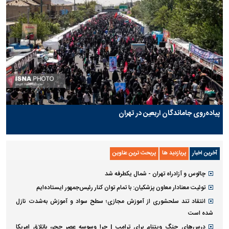
پیاده‌روی جاماندگان اربعین در تهران
آخرین اخبار
پربازدید ها
پربحث ترین عناوین
چالوس و آزادراه تهران - شمال یکطرفه شد
توئیت معنادار معاون پزشکیان: با تمام توان کنار رئیس‌جمهور ایستاده‌ایم
انتقاد تند سلحشوری از آموزش مجازی؛ سطح سواد و آموزش به‌شدت نازل
شده است
درس‌های جنگ ویتنام برای ترامپ | چرا وسوسه عصر حجر، باتلاق امریکا