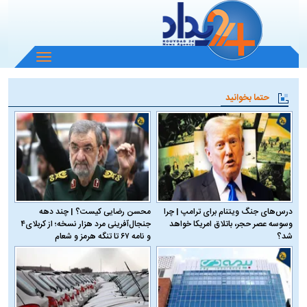
باز
و
بسته
حتما بخوانید
کردن
منو
درس‌های جنگ ویتنام برای ترامپ | چرا
محسن رضایی کیست؟ | چند دهه
وسوسه عصر حجر، باتلاق امریکا خواهد
جنجال‌آفرینی مرد هزار نسخه؛ از کربلای۴
شد؟
و نامه ۶۷ تا تنگه هرمز و شعام