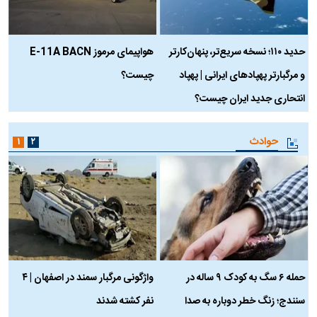
حدید ۱۱۰؛ نسخه سریع‌تر، پنهان‌کارتر
هواپیمای مرموز E-11A BACN
ف
و مرگبارتر پهپادهای ایرانی | پهپاد
چیست؟
م
انتحاری جدید ایران چیست؟
حوادث
۱
۲
حمله ۶ سگ به کودک ۹ ساله در
واژگونی مرگبار سمند در اصفهان | ۴
ع
سنندج؛ زنگ خطر دوباره به صدا
نفر کشته شدند
ک