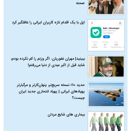
صحنه
اپل با یک اقدام تازه کاربران ایرانی را غافلگیر کرد
ببینید| مهران غفوریان: اگر وزنم را کم نکرده بودم،
شاید قبل از اکبر عبدی از دنیا می‌رفتم!
حدید ۱۱۰؛ نسخه سریع‌تر، پنهان‌کارتر و مرگبارتر
پهپادهای ایرانی | پهپاد انتحاری جدید ایران
چیست؟
بیماری‌ های شایع مردان