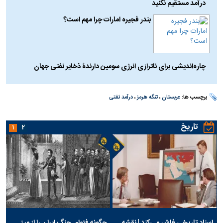
درآمد مستقیم نکنید
بندر فجیره امارات چرا مهم است؟
چاره‌اندیشی برای ناترازی انرژی سومین دارندۀ ذخایر نفتی جهان
برچسب ها:
عربستان
،
تنگه هرمز
،
درآمد نفتی
تاریخ
۱
۲
اسناد تاریخی فاش می‌کند | نقشه
چگونه فتوای جنگ ایران را از میز