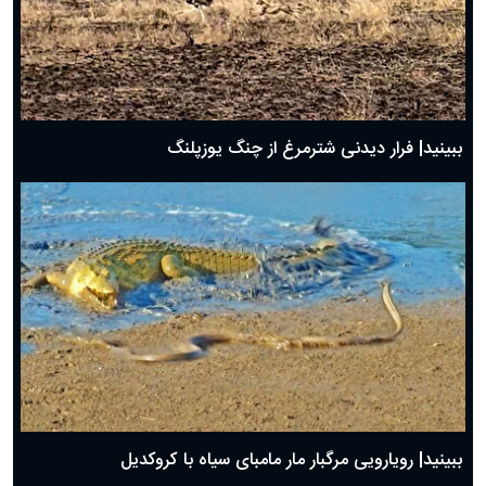
ببینید| فرار دیدنی شترمرغ از چنگ یوزپلنگ
ببینید| رویارویی مرگبار مار مامبای سیاه با کروکدیل