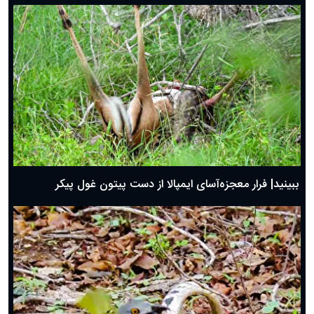
ببینید| فرار معجزه‌آسای ایمپالا از دست پیتون غول پیکر