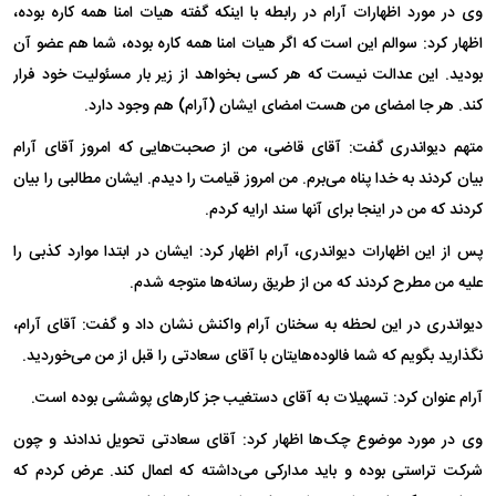
وی در مورد اظهارات آرام در رابطه با اینکه گفته هیات امنا همه کاره بوده،
اظهار کرد: سوالم این است که اگر هیات امنا همه کاره بوده، شما هم عضو آن
بودید. این عدالت نیست که هر کسی بخواهد از زیر بار مسئولیت خود فرار
کند. هر جا امضای من هست امضای ایشان (آرام) هم وجود دارد.
متهم دیواندری گفت: آقای قاضی، من از صحبت‌هایی که امروز آقای آرام
بیان کردند به خدا پناه می‌برم. من امروز قیامت را دیدم. ایشان مطالبی را بیان
کردند که من در اینجا برای آنها سند ارایه کردم.
پس از این اظهارات دیواندری، آرام اظهار کرد: ایشان در ابتدا موارد کذبی را
علیه من مطرح کردند که من از طریق رسانه‌ها متوجه شدم.
دیواندری در این لحظه به سخنان آرام واکنش نشان داد و گفت: آقای آرام،
نگذارید بگویم که شما فالوده‌هایتان با آقای سعادتی را قبل از من می‌خوردید.
آرام عنوان کرد: تسهیلات به آقای دستغیب جز کارهای پوششی بوده است.
وی در مورد موضوع چک‌ها اظهار کرد: آقای سعادتی تحویل ندادند و چون
شرکت تراستی بوده و باید مدارکی می‌داشته که اعمال کند. عرض کردم که