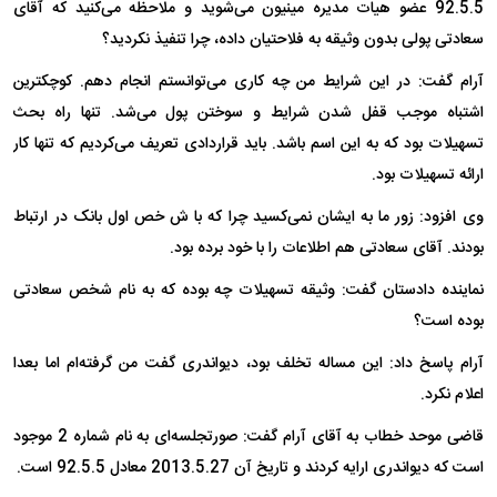
92.5.5 عضو هیات مدیره مینیون می‌شوید و ملاحظه می‌کنید که آقای
سعادتی پولی بدون وثیقه به فلاحتیان داده، چرا تنفیذ نکردید؟
آرام گفت: در این شرایط من چه کاری می‌توانستم انجام دهم. کوچکترین
اشتباه موجب قفل شدن شرایط و سوختن پول می‌شد. تنها راه بحث
تسهیلات بود که به این اسم باشد. باید قراردادی تعریف می‌کردیم که تنها کار
ارائه تسهیلات بود.
وی افزود: زور ما به ایشان نمی‌کسید چرا که با ش خص اول بانک در ارتباط
بودند. آقای سعادتی هم اطلاعات را با خود برده بود.
نماینده دادستان گفت: وثیقه تسهیلات چه بوده که به نام شخص سعادتی
بوده است؟
آرام پاسخ داد: این مساله تخلف بود، دیواندری گفت من گرفته‌ام اما بعدا
اعلام نکرد.
قاضی موحد خطاب به آقای آرام گفت: صورتجلسه‌ای به نام شماره 2 موجود
است که دیواندری ارایه کردند و تاریخ آن 2013.5.27 معادل 92.5.5 است.