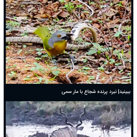
ببینید| نبرد پرنده شجاع با مار سمی