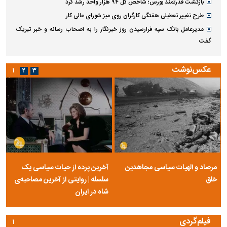
بازگشت قدرتمند بورس؛ شاخص کل ۹۴ هزار واحد رشد کرد
طرح تغییر تعطیلی هفتگی کارگران روی میز شورای عالی کار
مدیرعامل بانک سپه فرارسیدن روز خبرنگار را به اصحاب رسانه و خبر تبریک
گفت
عکس‌نوشت
۱
۲
۳
مرصاد و الهیات سیاسی مجاهدین
آخرین پرده از حیات سیاسی یک
خلق
سلسله | روایتی از آخرین مصاحبه‌ی
شاه در ایران
فیلم‌گردی
۱