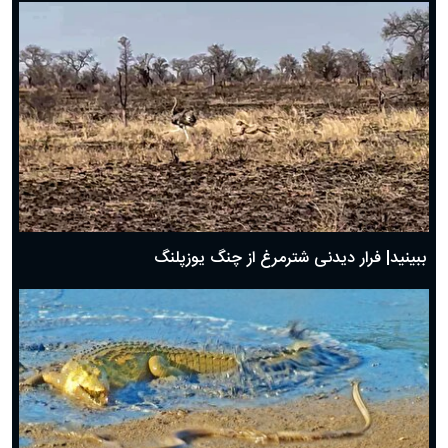
ببینید| فرار دیدنی شترمرغ از چنگ یوزپلنگ