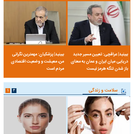
ببینید| عراقچی: تعیین مسیر جدید
ببینید| پزشکیان: مهمترین نگرانی
دریایی میان ایران و عمان به معنای
من، معیشت و وضعیت اقتصادی
باز شدن تنگه هرمز نیست
مردم است
سلامت و زندگی
۱
۲