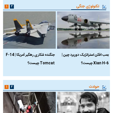
تکنولوژی جنگی
۱
۲
بمب افکن استراتژیک دوربرد چین |
جنگنده شکاری رهگیر آمریکا | F-14
Xian H-6 چیست؟
Tomcat چیست؟
و
ا
حوادث
۱
۲