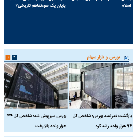
اسلام
پایان یک سوءتفاهم تاریخی؟
بورس و بازار سهام
۱
۲
بازگشت قدرتمند بورس؛ شاخص کل
بورس سبزپوش شد؛ شاخص کل ۳۴
ر
۹۴ هزار واحد رشد کرد
هزار واحد بالا رفت
م