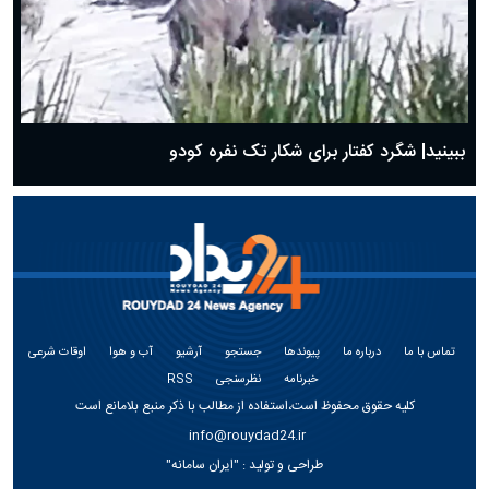
ببینید| شگرد کفتار برای شکار تک نفره کودو
تماس با ما
درباره ما
پیوندها
جستجو
آرشیو
آب و هوا
اوقات شرعی
خبرنامه
نظرسنجی
RSS
کلیه حقوق محفوظ است،استفاده از مطالب با ذکر منبع بلامانع است
info@rouydad24.ir
طراحی و تولید :
"ایران سامانه"