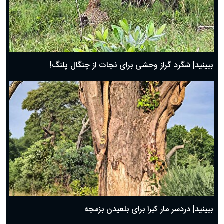
ببینید| شگرد گراز وحشی برای نجات از چنگال پلنگ!
ببینید| دردسر مار کبرا برای بلعیدن بزمجه