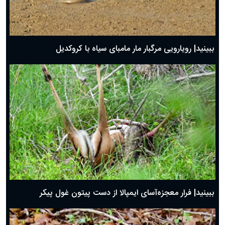
ببینید| رویارویی مرگبار مار مامبای سیاه با کروکدیل
ببینید| فرار معجزه‌آسای ایمپالا از دست پیتون غول پیکر