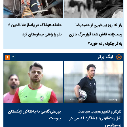
راز ۱۵ روز بی‌خبری از حمیدرضا
حادثه هولناک در پاساژ علاءالدین ۶
ر
رجب‌زاده فاش شد؛ قرار مرگ با زن
نفر را راهی بیمارستان کرد
م
بلاگر چگونه رقم خورد؟
لیگ برتر
۱
۲
تارتار و تغییر عجیب سیاست
پورعلی‌گنجی به پاختاکور ازبکستان
نقل‌وانتقالاتی؛ ۶ شاگرد قدیمی در
پیوست
پرسپولیس