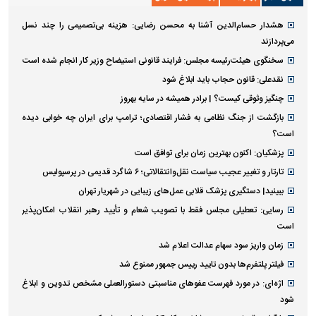
هشدار حسام‌الدین آشنا به محسن رضایی: هزینه بی‌تصمیمی را چند نسل
می‌پردازند
سخنگوی هیئت‌رئیسه مجلس: فرایند قانونی استیضاح وزیر کار انجام شده است
نقدعلی: قانون حجاب باید ابلاغ شود
چنگیز وثوقی کیست؟ | برادر همیشه در سایه بهروز
بازگشت از جنگ نظامی به فشار اقتصادی؛ ترامپ برای ایران چه خوابی دیده
است؟
پزشکیان: اکنون بهترین زمان برای توافق است
تارتار و تغییر عجیب سیاست نقل‌وانتقالاتی؛ ۶ شاگرد قدیمی در پرسپولیس
ببینید| دستگیری پزشک قلابی عمل‌های زیبایی در شهریار تهران
رسایی: تعطیلی مجلس فقط با تصویب شعام و تأیید رهبر انقلاب امکان‌پذیر
است
زمان واریز سود سهام عدالت اعلام شد
فیلتر پلتفرم‌ها بدون تایید رییس جمهور ممنوع شد
اژه‌ای: در مورد فهرست عفو‌های مناسبتی دستورالعملی مشخص تدوین و ابلاغ
شود