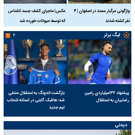
واژگونی مرگبار سمند در اصفهان | ۴
عکس| ماجرای کشف جسد ناشناس
نفر کشته شدند
که توسط حیوانات خورده شد
گ
لیگ برتر
۱
۲
پیشنهاد ۱۳۲میلیاردی رامین
بازگشت اندونگ به استقلال منتفی
رضاییان به استقلال
شد؛ هافبک گابنی در آستانه انتخاب
تیم جدید
دیدنی