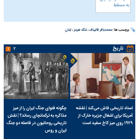
برچسب ها:
محمدباقر قالیباف
،
تنگه هرمز
،
لبنان
تاریخ
۱
۲
اسناد تاریخی فاش می‌کند | نقشه
چگونه فتوای جنگ ایران را از میز
آمریکا برای اشغال جزیره خارک از
مذاکره به ترکمانچای رساند؟ | نقش
۱۹۷۹ روی میز کاخ سفید است
تاریخی روحانیون در فاصله دو جنگ
ایران و روس