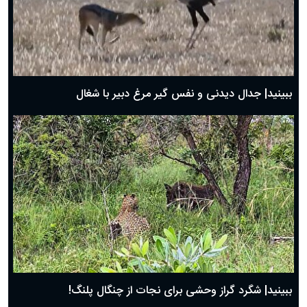
دعای روز دوم ماه مبارک رمضان ۱ اسفند ماه ۱۴۰۴
دعای روز اول ماه مبارک رمضان، ۳۰ بهمن ۱۴۰۴
حضرت زینب(س) چگونه از دنیا رفت؟
بهترین پیامک تبریک روز پدر ۱۴۰۴؛ جملات زیبا و صمیمانه
روز پدر ۱۴۰۴ چه روزی است؟
ببینید| جدال دیدنی و نفس گیر مرغ دبیر با شغال
ببینید| شگرد گراز وحشی برای نجات از چنگال پلنگ!