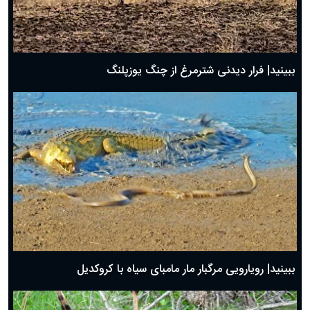
ببینید| فرار دیدنی شترمرغ از چنگ یوزپلنگ
ببینید| رویارویی مرگبار مار مامبای سیاه با کروکدیل