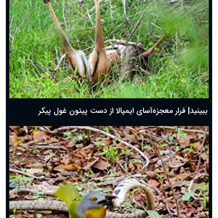
ببینید| فرار معجزه‌آسای ایمپالا از دست پیتون غول پیکر