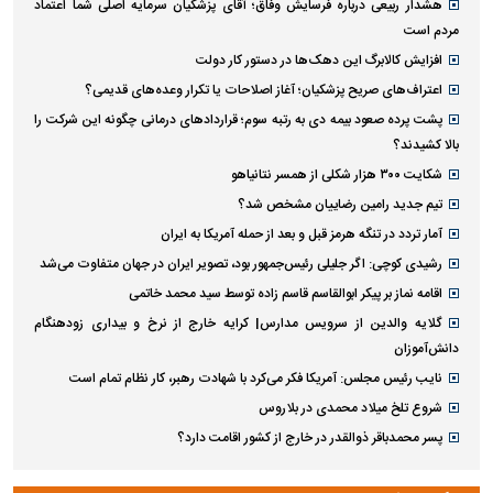
هشدار ربیعی درباره فرسایش وفاق؛ آقای پزشکیان سرمایه اصلی شما اعتماد
مردم است
افزایش کالابرگ این دهک‌ها در دستور کار دولت
اعتراف‌های صریح پزشکیان؛ آغاز اصلاحات یا تکرار وعده‌های قدیمی؟
پشت پرده صعود بیمه دی به رتبه سوم؛ قراردادهای درمانی چگونه این شرکت را
بالا کشیدند؟
شکایت ۳۰۰ هزار شکلی از همسر نتانیاهو
تیم جدید رامین رضاییان مشخص شد؟
آمار تردد در تنگه هرمز قبل و بعد از حمله آمریکا به ایران
رشیدی کوچی: اگر جلیلی رئیس‌جمهور بود، تصویر ایران در جهان متفاوت می‌شد
اقامه نماز بر پیکر ابوالقاسم قاسم زاده توسط سید محمد خاتمی
گلایه والدین از سرویس مدارس| کرایه خارج از نرخ و بیداری زودهنگام
دانش‌آموزان
نایب رئیس مجلس: آمریکا فکر می‌کرد با شهادت رهبر، کار نظام تمام است
شروع تلخ میلاد محمدی در بلاروس
پسر محمدباقر ذوالقدر در خارج از کشور اقامت دارد؟