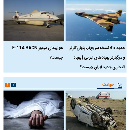
حدید ۱۱۰؛ نسخه سریع‌تر، پنهان‌کارتر
هواپیمای مرموز E-11A BACN
ف
و مرگبارتر پهپادهای ایرانی | پهپاد
چیست؟
م
انتحاری جدید ایران چیست؟
حوادث
۱
۲