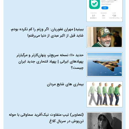
ببینید| مهران غفوریان: اگر وزنم را کم نکرده بودم،
شاید قبل از اکبر عبدی از دنیا می‌رفتم!
حدید ۱۱۰؛ نسخه سریع‌تر، پنهان‌کارتر و مرگبارتر
پهپادهای ایرانی | پهپاد انتحاری جدید ایران
چیست؟
بیماری‌ های شایع مردان
(تصاویر) تیپ متفاوت نیک‌آفرید سماواتی با حوله
تن‌پوش در سریال کلاغ