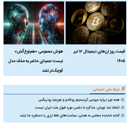
قیمت روز ارز‌های دیجیتال ۱۶ تیر
هوش مصنوعی «هم‌نوع‌کُش»
چ
۱۴۰۵
نیست؛ جمینای حاضر به حذف مدل
ک
کوچک‌تر نشد
#
شبکه های اجتماعی
همه چیز درباره عروسی کریستینو رونالدو و جورجیا رودریگس
انتقاد تند نبویان: مذاکره با دشمن مورد قبول ملت ایران نیست
کنایه نماینده مجلس به همتی: سیاست‌های غلط ارزی را دستاورد جا نزنید