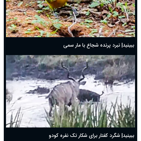
ببینید| نبرد پرنده شجاع با مار سمی
ببینید| شگرد کفتار برای شکار تک نفره کودو