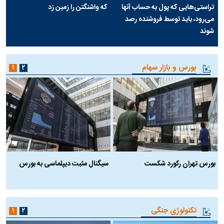
تراستی‌هایی که پول به حساب آنها
که واشنگتن را زمین زد
می‌رود، باید توسط فروشنده رصد
شوند
بورس و بازار سهام
۱
۲
بورس تهران رکورد شکست
سیگنال مثبت دیپلماسی به بورس
ب
تکنولوژی جنگی
۱
۲