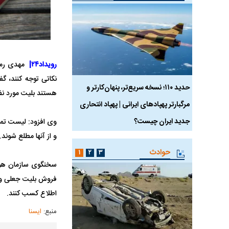
رویداد۲۴|
مهدی رمضا
نکاتی توجه کنند، گف
 ماسک
حدید ۱۱۰؛ نسخه سریع‌تر، پنهان‌کارتر و
هواپیمای مرموز E-11A BACN چیست؟
هستند بلیت مورد نظر
مرگبارتر پهپادهای ایرانی | پهپاد انتحاری
جدید ایران چیست؟
وی افزود: لیست تمام
و از آنها مطلع شوند.
حوادث
۱
۲
۳
سخنگوی سازمان هواپ
فروش بلیت جعلی و یا
اطلاع کسب کنند.
منبع:
ایسنا