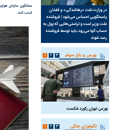
سخنگوی سازمان هواپیما
سیما علیه
در وزارت نفت «رهاشدگی» و فقدان
چرا رویای آمریکایی سرن
کسب کنند.
پاسخگویی احساس می‌شود | فروشنده
نابودی محور مقاومت تع
نفت وزیر است و تراستی‌هایی که پول به
پرد
حساب آنها می‌رود، باید توسط فروشنده
واشنگتن را زمین زد
رصد شوند
بورس و بازار سهام
۱
۲
۳
بورس تهران رکورد شکست
سیگنال مثبت دیپلماسی 
تکنولوژی جنگی
۱
۲
۳