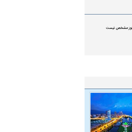
واژگونی مرگبار سمند در اصفهان | ۴ نفر
عکس| ماجرای کشف جسد ناشناس که
توسط حیوانات خورده شد
ر هنوز مشخص نیست
ار سه خرید کلیدی
پیشنهاد ۱۳۲میلیاردی رامین رضاییان به
بازگشت اندو
استقلال
هافبک گابنی