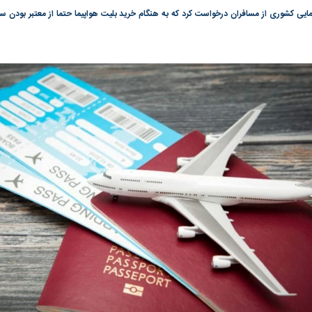
یی کشوری از مسافران درخواست کرد که به هنگام خرید بلیت هواپیما حتما از معتبر بودن 
گونی رژیم و
مطالعه رفتار هیستریک صدا و سیما علیه
در وزارت نفت «ر
بیر نشد؟ | پشت
کمپین نه به اعدام
پاسخگویی احساس 
ه تجارت پهپاد‌ ۱۵۰۰ دلاری که
نفت وزیر است و ت
حساب آنها می‌رود
رصد شوند
به بورس
پرواز ۱۰۰ هزار واحدی شاخص کل بورس
بورس تهران رکور