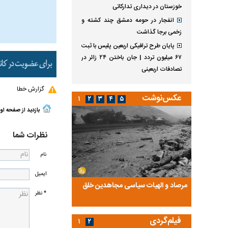
خوزستان در دیداری تدارکاتی
انفجار در حومه دمشق چند کشته و
زخمی برجا گذاشت
پایان طرح ترافیکی اربعین پلیس با ثبت
۶۷ میلیون تردد | جان باختن ۲۴ زائر در
تصادفات اربعینی
گزارش خطا
عکس‌نوشت
۱
۲
۳
۴
۵
بازدید از صفحه او
نظرات شما
نام
ایمیل
ضا تختی و
مرصاد و الهیات سیاسی مجاهدین خلق
آخرین پرده از حیات سی
* نظر
روایتی از آخرین مصاحبه‌
فیلم‌گردی
۱
۲