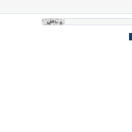
 حجازی درباره
ببینید| انیمیشن لگویی حمله به کویت با
ببینید| نظر متفاو
جنگنده اف-۵
گوگوش خبرساز ش
علت تنگی نفس و راه های درمان آن
دلیل علاقه برخی اف