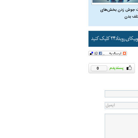
 جوش زدن بخش‌های
لف بدن
0
در دوران قاجار چگونه
مردی که سر خم نکرد؟ | غلامرضا تختی و
مرصاد و ال
حکومت پهلوی