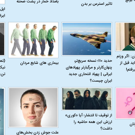
بامداد خمار در پشت صحنه
تاثیر استرس بر بدن
اپل 
ایرا
ن: اگر وزنم
حدید ۱۱۰؛ نسخه سریع‌تر،
(تص
بیماری‌ های شایع مردان
ید قبل از
پنهان‌کارتر و مرگبارتر پهپادهای
نیک
رفتم!
ایرانی | پهپاد انتحاری جدید
تن‌
ایران چیست؟
از توقیف تا انتشار؛ آیا «کوری»
ارزش این همه حاشیه را
نان
داشت؟
علت جوش زدن بخش‌های