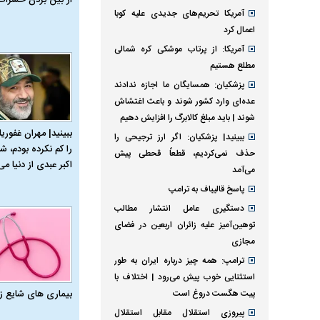
آمریکا تحریم‌های جدیدی علیه کوبا
اعمال کرد
آمریکا: از پرتاب موشکی کره شمالی
مطلع هستیم
پزشکیان: همسایگان ما اجازه ندادند
عده‌ای وارد کشور شوند و باعث اغتشاش
شوند | باید مبلغ کالابرگ را افزایش دهیم
ببینید| مهران غفوریا
ببینید| پزشکیان: اگر ارز ترجیحی را
را کم نکرده بودم، شا
حذف نمی‌کردیم، قطعاً قحطی پیش
اکبر عبدی از دنیا می‌
می‌آمد
پاسخ قالیباف به ترامپ
دستگیری عامل انتشار مطالب
توهین‌آمیز علیه زائران اربعین در فضای
مجازی
ترامپ: همه چیز درباره ایران به طور
استثنایی خوب پیش می‌رود | اختلاف با
بیماری‌ های شایع ز
پیت هگست دروغ است
پیروزی استقلال مقابل استقلال