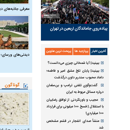
معرفی جاذبه‌های دی
پیاده‌روی جاماندگان اربعین در تهران
آخرین اخبار
پربازدید ها
پربحث ترین عناوین
دیدنی‌های ورسای؛ 
ببینید| آیا شمخانی چیزی می‌دانست؟
ببینید| پایان تلخ عشق امیر و فاطمه؛
داماد محبوب سندرم داون درگذشت
گوناگون
گفت‌وگوی تلفنی ترامپ و بن‌سلمان
درباره مسائل مربوط به ایران
عجیب و باورنکردنی از توافق رضاییان
با استقلال | فسخ ۱۰۰ میلیونی برای قرارداد
۱۰۰ میلیاردی!
منشأ صدای انفجار در قشم مشخص
شد
از بین بردن حشرات