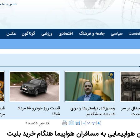
تماس با ما
د
نخست
سیاسی
جامعه و فرهنگ
اقتصادی
ورزشی
گوناگون
عکس
ت
جدال بر سر
رنجبرزاده: تراستی‌ها را برای
قیمت روز خودرو ۱۵ مرداد
 شصت
همیشه بخشکانیم
۱۴۰۵
مرداد
کد خبر:
۴۱۸۸۵۵
 هواپیمایی به مسافران هواپیما هنگام خرید بلیت