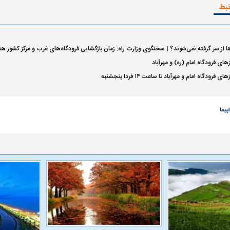
تبط
 ناشناس که
مرگ دلخراش دختر ۱۸ ساله بر اثر برق
گرفتگی
کشته شدند
ها از سر گرفته نمی‌شوند؟ | سخنگوی وزارت راه: زمان بازگشایی فرودگاه‌های غرب و مرکز کشو
‌های فرودگاه امام (ره) و مهرآباد
 فرودگاه امام و مهرآباد تا ساعت ۱۴ فردا پنجشنبه
پیما
لال منتفی شد؛
ابهام بزرگ درباره قرارداد یاسر آسانی؛
پرسپولیس در انتظ
انتخاب تیم جدید
اولین چالش حقوقی استقلال
پیش از شروع لیگ