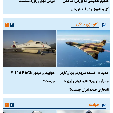
هجوم نقدینگی به بورس؛ شاخص
بورس تهران رکورد شکست
س
کل و هم‌وزن در قله تاریخی
تکنولوژی جنگی
۱
۲
حدید ۱۱۰؛ نسخه سریع‌تر، پنهان‌کارتر
هواپیمای مرموز E-11A BACN
ف
و مرگبارتر پهپادهای ایرانی | پهپاد
چیست؟
م
انتحاری جدید ایران چیست؟
حوادث
۱
۲