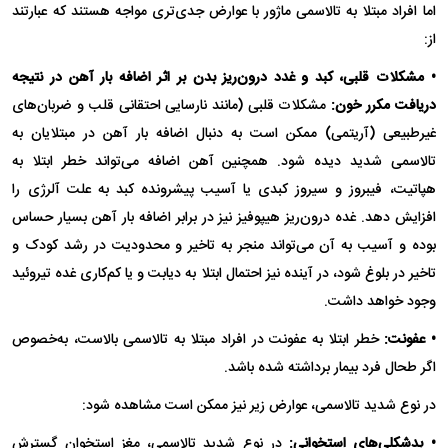
اما افراد مبتلا به تالاسمی ماژور با عوارض جدی‌تری مواجه هستند که عبارتند
از:
• مشکلات قلبی، کبد و غدد درون‌ریز بدن بر اثر اضافه بار آهن در نتیجه
دریافت مکرر خون:
مشکلات قلبی (مانند نارسایی احتقانی قلب و ضربان‌های
غیرطبیعی (آریتمی) ممکن است به دنبال اضافه بار آهن در مبتلایان به
تالاسمی شدید دیده شود. همچنین آهن اضافه می‌تواند خطر ابتلا به
هپاتیت، فیبروز و سیروز کبدی یا آسیب پیشرونده کبد به علت آلرژی را
افزایش دهد. غده درون‌ریز هیپوفیز نیز در برابر اضافه بار آهن بسیار حساس
بوده و آسیب به آن می‌تواند منجر به تاخیر و محدودیت در رشد کودک و
تاخیر در بلوغ شود، در آینده نیز احتمال ابتلا به دیابت و یا کم‌کاری غده تیروئید
وجود خواهد داشت.
• عفونت:
خطر ابتلا به عفونت در افراد مبتلا به تالاسمی بالاست، به‌خصوص
اگر طحال فرد بیمار برداشته شده باشد.
در نوع شدید تالاسمی، عوارض زیر نیز ممکن است مشاهده شود:
• بدشکلی‌های استخوانی:
در نوع شدید تالاسمی، مغز استخوان گسترش