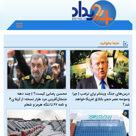
باز
و
بسته
حتما بخوانید
کردن
منو
درس‌های جنگ ویتنام برای ترامپ | چرا
محسن رضایی کیست؟ | چند دهه
وسوسه عصر حجر، باتلاق امریکا خواهد
جنجال‌آفرینی مرد هزار نسخه؛ از کربلای۴
شد؟
و نامه ۶۷ تا تنگه هرمز و شعام