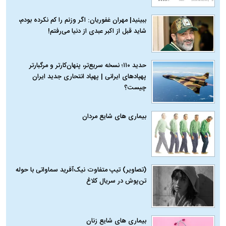
ببینید| مهران غفوریان: اگر وزنم را کم نکرده بودم،
شاید قبل از اکبر عبدی از دنیا می‌رفتم!
حدید ۱۱۰؛ نسخه سریع‌تر، پنهان‌کارتر و مرگبارتر
پهپادهای ایرانی | پهپاد انتحاری جدید ایران
چیست؟
بیماری‌ های شایع مردان
(تصاویر) تیپ متفاوت نیک‌آفرید سماواتی با حوله
تن‌پوش در سریال کلاغ
بیماری‌ های شایع زنان