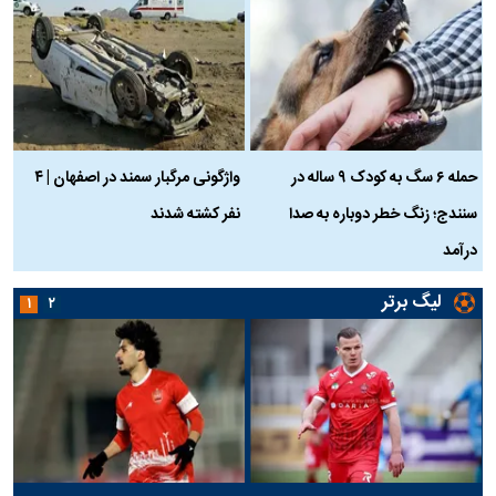
حمله ۶ سگ به کودک ۹ ساله در
واژگونی مرگبار سمند در اصفهان | ۴
ع
سنندج؛ زنگ خطر دوباره به صدا
نفر کشته شدند
ک
درآمد
لیگ برتر
۱
۲