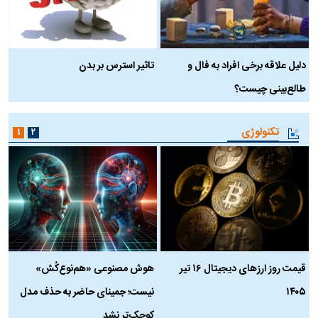
دلیل علاقه برخی افراد به فال و
تاثیر استرس بر بدن
ع
طالع‌بینی چیست؟
آ
تکنولوژی
۱
۲
قیمت روز ارز‌های دیجیتال ۱۶ تیر
هوش مصنوعی «هم‌نوع‌کُش»
چ
۱۴۰۵
نیست؛ جمینای حاضر به حذف مدل
ک
کوچک‌تر نشد