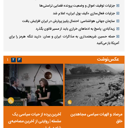
جزئیات توقیف اموال و وضعیت پرونده قضایی تراستی‌ها
جزئیات فعال‌سازی «کیف پول ایران» اعلام شد
سازمان جهانی هواشناسی: احتمال پاییز پربارش در ایران افزایش یافت
زیدآبادی: پاسخ به ادعا‌های خرازی باید از مسیر قانون بگذرد
حمله حسین شریعتمداری به مذاکرات ایران و عمان: دارید تنگه هرمز را برای
آمریکا باز می‌کنید
عکس‌نوشت
۱
۲
۳
مرصاد و الهیات سیاسی مجاهدین
آخرین پرده از حیات سیاسی یک
خلق
سلسله | روایتی از آخرین مصاحبه‌ی