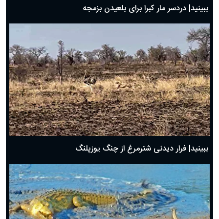
ببینید| دردسر مار کبرا برای بلعیدن بزمجه
ببینید| فرار دیدنی شترمرغ از چنگ یوزپلنگ