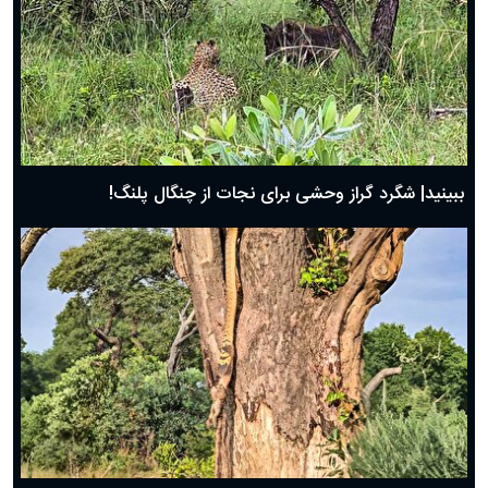
ببینید| شگرد گراز وحشی برای نجات از چنگال پلنگ!