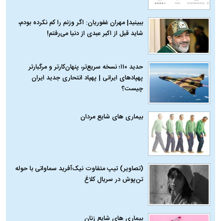
ببینید| مهران غفوریان: اگر وزنم را کم نکرده بودم،
شاید قبل از اکبر عبدی از دنیا می‌رفتم!
حدید ۱۱۰؛ نسخه سریع‌تر، پنهان‌کارتر و مرگبارتر
پهپادهای ایرانی | پهپاد انتحاری جدید ایران
چیست؟
بیماری‌ های شایع مردان
(تصاویر) تیپ متفاوت نیک‌آفرید سماواتی با حوله
تن‌پوش در سریال کلاغ
بیماری‌ های شایع زنان