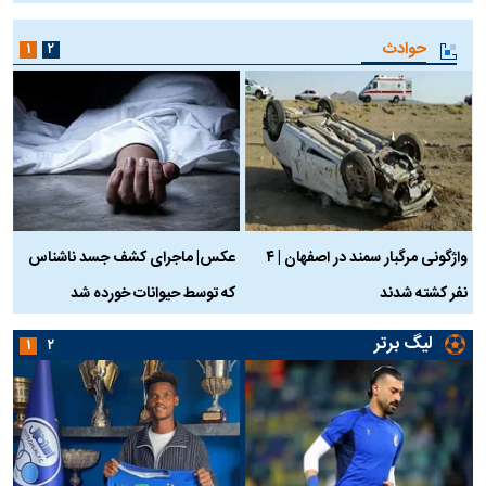
حوادث
۱
۲
واژگونی مرگبار سمند در اصفهان | ۴
عکس| ماجرای کشف جسد ناشناس
نفر کشته شدند
که توسط حیوانات خورده شد
گ
لیگ برتر
۱
۲