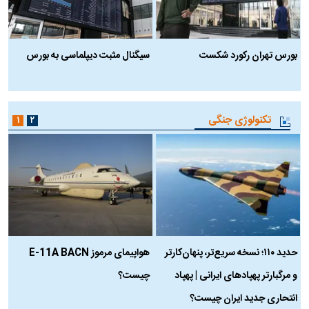
بورس تهران رکورد شکست
سیگنال مثبت دیپلماسی به بورس
ب
تکنولوژی جنگی
۱
۲
حدید ۱۱۰؛ نسخه سریع‌تر، پنهان‌کارتر
هواپیمای مرموز E-11A BACN
ف
و مرگبارتر پهپادهای ایرانی | پهپاد
چیست؟
م
انتحاری جدید ایران چیست؟