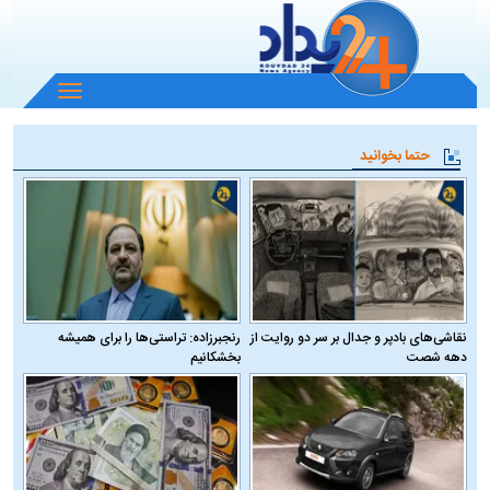
باز
و
بسته
حتما بخوانید
کردن
منو
نقاشی‌های بادپر و جدال بر سر دو روایت از
رنجبرزاده: تراستی‌ها را برای همیشه
دهه شصت
بخشکانیم