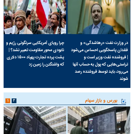
در وزارت نفت «رهاشدگی» و
چرا رویای آمریکایی سرنگونی رژیم و
فقدان پاسخگویی احساس می‌شود
نابودی محور مقاومت تعبیر نشد؟ |
| فروشنده نفت وزیر است و
پشت پرده تجارت پهپاد‌ ۱۵۰۰ دلاری
تراستی‌هایی که پول به حساب آنها
که واشنگتن را زمین زد
می‌رود، باید توسط فروشنده رصد
شوند
بورس و بازار سهام
۱
۲