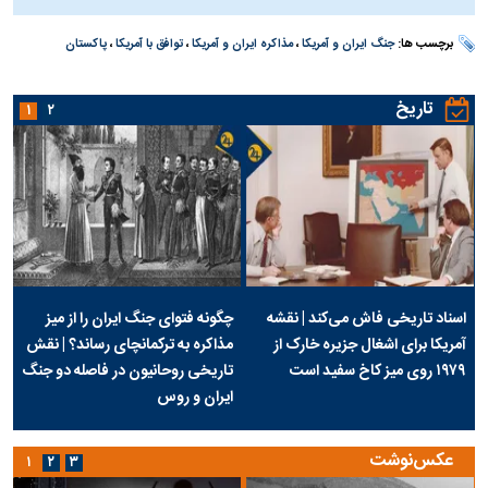
برچسب ها:
جنگ ایران و آمریکا
،
مذاکره ایران و آمریکا
،
توافق با آمریکا
،
پاکستان
تاریخ
۱
۲
اسناد تاریخی فاش می‌کند | نقشه
چگونه فتوای جنگ ایران را از میز
آمریکا برای اشغال جزیره خارک از
مذاکره به ترکمانچای رساند؟ | نقش
۱۹۷۹ روی میز کاخ سفید است
تاریخی روحانیون در فاصله دو جنگ
ایران و روس
عکس‌نوشت
۱
۲
۳