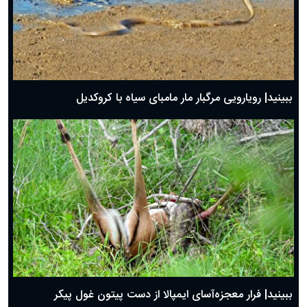
ببینید| رویارویی مرگبار مار مامبای سیاه با کروکدیل
ببینید| فرار معجزه‌آسای ایمپالا از دست پیتون غول پیکر