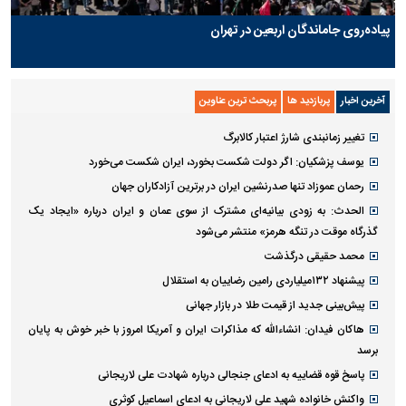
پیاده‌روی جاماندگان اربعین در تهران
آخرین اخبار
پربازدید ها
پربحث ترین عناوین
تغییر زمانبندی‌ شارژ اعتبار کالابرگ
یوسف پزشکیان: اگر دولت شکست بخورد، ایران شکست می‌خورد
رحمان عموزاد تنها صدرنشین ایران در برترین آزادکاران جهان
الحدث: به زودی بیانیه‌ای مشترک از سوی عمان و ایران درباره «ایجاد یک
گذرگاه موقت در تنگه هرمز» منتشر می‌شود
محمد حقیقی درگذشت
پیشنهاد ۱۳۲میلیاردی رامین رضاییان به استقلال
پیش‌بینی جدید از قیمت طلا در بازار جهانی
هاکان فیدان: انشاءالله که مذاکرات ایران و آمریکا امروز با خبر خوش به پایان
برسد
پاسخ قوه قضاییه به ادعای جنجالی درباره شهادت علی لاریجانی
واکنش خانواده شهید علی لاریجانی به ادعای اسماعیل کوثری