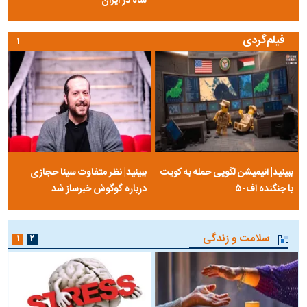
شاه در ایران
فیلم‌گردی
۱
ببینید| انیمیشن لگویی حمله به کویت
ببینید| نظر متفاوت سینا حجازی
با جنگنده اف-۵
درباره گوگوش خبرساز شد
سلامت و زندگی
۱
۲